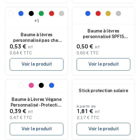
Nouveau
Nouveau
+1
Baume à lèvres
Baume à lèvres
personnalisé SPF15
personnalisé pas cher
arôme vanille Tarian
0,53 €
0,50 €
Vintod
0,64 € TTC
0,60 € TTC
Voir le produit
Voir le produit
Nouveau
Nouveau
Stick protection solaire
Baume à Lèvres Végane
Personnalisé - Protection
à partir de
0,39 €
1,81 €
et Douceur Posie
0,47 € TTC
2,17 € TTC
Voir le produit
Voir le produit