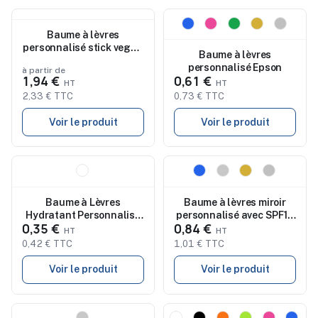
Nouveau
Nouveau
Baume à lèvres
personnalisé stick vegan
Baume à lèvres
naturel
personnalisé Epson
à partir de
1,94 €
0,61 €
2,33 € TTC
0,73 € TTC
Voir le produit
Voir le produit
Nouveau
Nouveau
Baume à Lèvres
Baume à lèvres miroir
Hydratant Personnalisé
personnalisé avec SPF10
0,35 €
0,84 €
à l'Aloe Vera Taishe pas
DUO MIRROR
cher
0,42 € TTC
1,01 € TTC
Voir le produit
Voir le produit