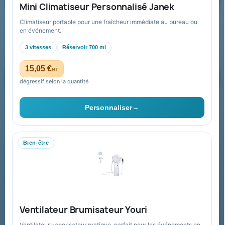
Mini Climatiseur Personnalisé Janek
Climatiseur portable pour une fraîcheur immédiate au bureau ou
Recevez nos offres spéciales
en événement.
3 vitesses
Réservoir 700 ml
15,05 €
HT
dégressif selon la quantité
Vous pouvez vous désinscrire à tout moment. Vous trouverez pour
cela nos informations de contact dans les conditions d'utilisation du
Personnaliser
→
site.
Bien-être
Collectivités & administrations
Devis, mandat administratif et facturation Chorus Pro
adaptés au secteur public.
Espace collectivités
Ventilateur Brumisateur Youri
Ventilateur vaporisateur pratique, parfait pour les événements en