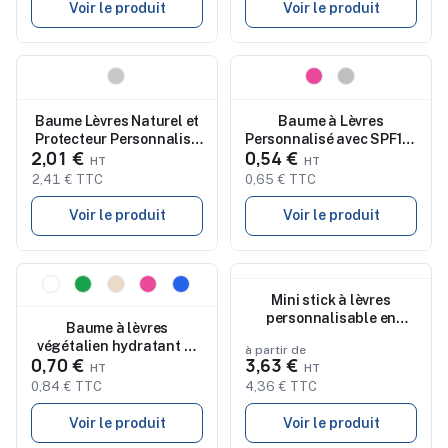
Voir le produit
Voir le produit
Nouveau
Nouveau
Baume Lèvres Naturel et
Baume à Lèvres
Protecteur Personnalisé
Personnalisé avec SPF15 |
2,01 €
0,54 €
Fitol
Mushu Cadeau
d'Entreprise
2,41 € TTC
0,65 € TTC
Voir le produit
Voir le produit
Nouveau
Nouveau
Mini stick à lèvres
personnalisable en
Baume à lèvres
carton
végétalien hydratant et
à partir de
0,70 €
3,63 €
protecteur pas cher -
BALM
0,84 € TTC
4,36 € TTC
Voir le produit
Voir le produit