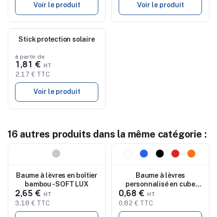
Voir le produit
Voir le produit
Nouveau
Stick protection solaire
à partir de
1,81 €
2,17 € TTC
Voir le produit
16 autres produits dans la même catégorie :
Nouveau
Nouveau
Baume à lèvres en boîtier
Baume à lèvres
bambou - SOFT LUX
personnalisé en cube
2,65 €
0,68 €
LIPS
3,18 € TTC
0,82 € TTC