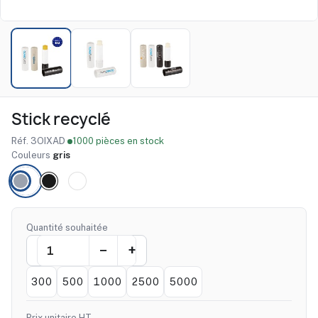
Stick recyclé
Réf. 3OIXAD
·
1000 pièces en stock
Couleurs
gris
Quantité souhaitée
300
500
1000
2500
5000
Prix unitaire HT