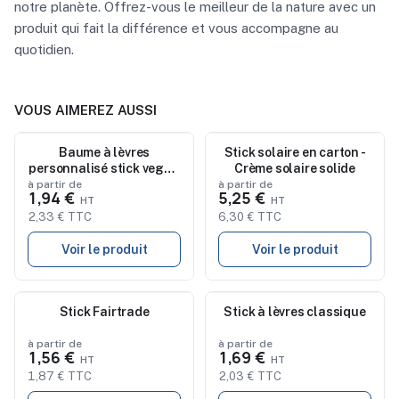
notre planète. Offrez-vous le meilleur de la nature avec un
produit qui fait la différence et vous accompagne au
quotidien.
VOUS AIMEREZ AUSSI
Nouveau
Baume à lèvres
Nouveau
Stick solaire en carton -
personnalisé stick vegan
Crème solaire solide
naturel
à partir de
à partir de
1,94 €
5,25 €
2,33 € TTC
6,30 € TTC
Voir le produit
Voir le produit
Nouveau
Stick Fairtrade
Nouveau
Stick à lèvres classique
à partir de
à partir de
1,56 €
1,69 €
1,87 € TTC
2,03 € TTC