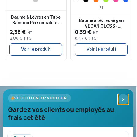
Nouveau
Nouveau
+1
Baume à Lèvres en Tube
Baume à lèvres végan
Bambou Personnalisé -
VEGAN GLOSS -
GLOSS LUX
2,38 €
0,39 €
Protecteur
2,86 € TTC
0,47 € TTC
Voir le produit
Voir le produit
Goodies Pub France
SÉLECTION FRAÎCHEUR
×
Objets publicitaires · par Promenoch
Gardez vos clients ou employés au
frais cet été
Votre partenaire B2B pour les goodies et cadeaux d’affaires
personnalisés : conseil, marquage et livraison pour entreprises,
collectivités et administrations.