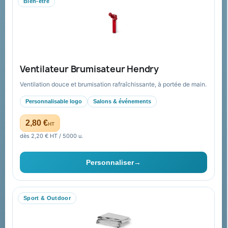
Bien-être
Mandat administratif & Chorus Pro
Paiement sécurisé
Expédition suivie
Nos produits
Notre société
Ventilateur Brumisateur Hendry
Nouveautés
À propos
Ventilation douce et brumisation rafraîchissante, à portée de main.
Nos expertises &
Promotions
accompagnement global
Personnalisable logo
Salons & événements
Catalogue goodies
Pourquoi nous choisir ?
2,80 €
HT
Cadeaux de fin d’année
Pourquoi ça a marché à 100%
dès 2,20 € HT / 5000 u.
pour moi ?
Ils nous ont fait confiance
Personnaliser
→
Livraison
Nous contacter
Sport & Outdoor
Aide & ressources