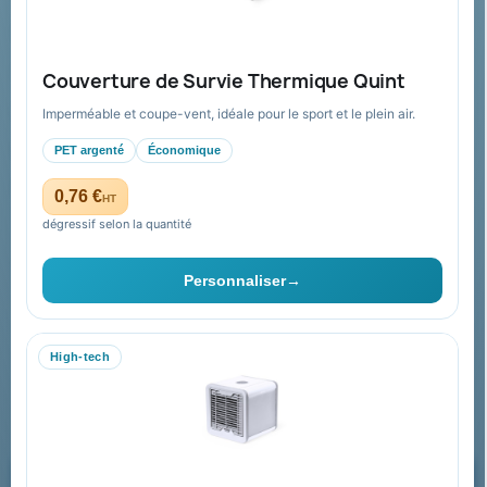
Guide : commande & devis
FAQ sur Promenoch Goodies Pub France
Couverture de Survie Thermique Quint
Conditions de retour
Imperméable et coupe-vent, idéale pour le sport et le plein air.
Paiement sécurisé
PET argenté
Économique
Plan du site
0,76 €
HT
dégressif selon la quantité
Contact & devis
Personnaliser
→
06 09 53 17 41
WhatsApp
High-tech
equipe@promenoch-goodies.com
Formulaire de contact
Demander un devis