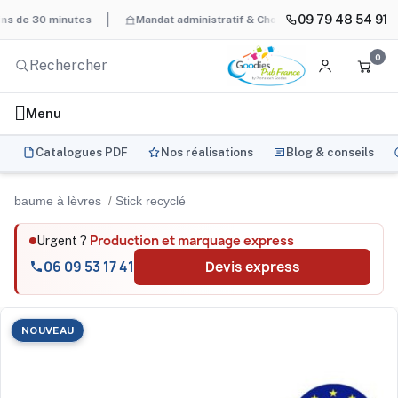
09 79 48 54 91
 minutes
Mandat administratif & Chorus Pro
BAT systématique
0
Menu
Catalogues PDF
Nos réalisations
Blog & conseils
baume à lèvres
Stick recyclé
Production et marquage express
Urgent ?
06 09 53 17 41
Devis express
NOUVEAU