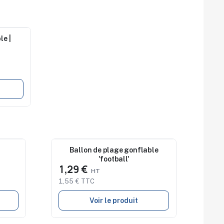
le |
Nouveau
Ballon de plage gonflable
'football'
1,29 €
1,55 € TTC
Voir le produit