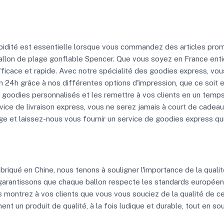
idité est essentielle lorsque vous commandez des articles prom
e ballon de plage gonflable Spencer. Que vous soyez en France ent
icace et rapide. Avec notre spécialité des goodies express, vou
4h grâce à nos différentes options d'impression, que ce soit en
 goodies personnalisés et les remettre à vos clients en un temps 
ce de livraison express, vous ne serez jamais à court de cadeaux 
 et laissez-nous vous fournir un service de goodies express qui
riqué en Chine, nous tenons à souligner l'importance de la qualité
garantissons que chaque ballon respecte les standards européens
us montrez à vos clients que vous vous souciez de la qualité de c
ent un produit de qualité, à la fois ludique et durable, tout en s