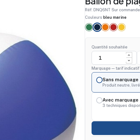
Ballon de pl
Réf. DNQ6NT
·
Sur commande
Couleurs
bleu marine
Quantité souhaitée
Marquage — tarif indicati
Sans marquage
Produit neutre, livré
Avec marquage 
3 techniques dispon