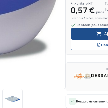
Prix unitaire HT
To
0,57 €
T
/ pièce
Prix pour 1 pièce, sans mar

En stock (sous rése

A
Dem
Réapprovisionnement