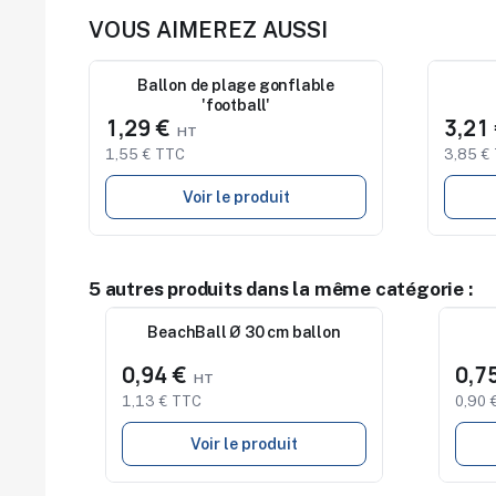
VOUS AIMEREZ AUSSI
Nouveau
Ballon de plage gonflable
Nouve
'football'
1,29 €
3,21
1,55 € TTC
3,85 €
Voir le produit
5 autres produits dans la même catégorie :
Nouveau
BeachBall Ø 30 cm ballon
Nouv
0,94 €
0,7
1,13 € TTC
0,90 
Voir le produit