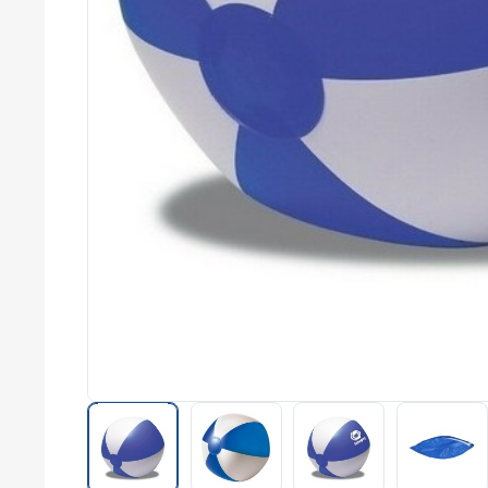
commerce
Salons
professionnels
Séminaires
Team building
Portes ouvertes
Cadeaux d'entreprise
Fin d'année
Rentrée
Cérémonies
Récompenses
Été et plage
Campagnes RSE
Voyages d'affaires
Animations
commerciales