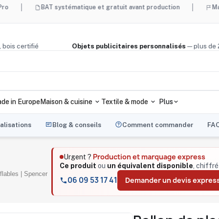
BAT systématique et gratuit avant production
Made in Franc
, liège, bois certifié
Objets publicitaires personnalisés
— p
de in Europe
Maison & cuisine
Textile & mode
Plus
alisations
Blog & conseils
Comment commander
FA
Production et marquage express
Urgent ?
Ce produit
ou
un équivalent disponible
, chiffr
flables | Spencer
06 09 53 17 41
Demander un devis expres