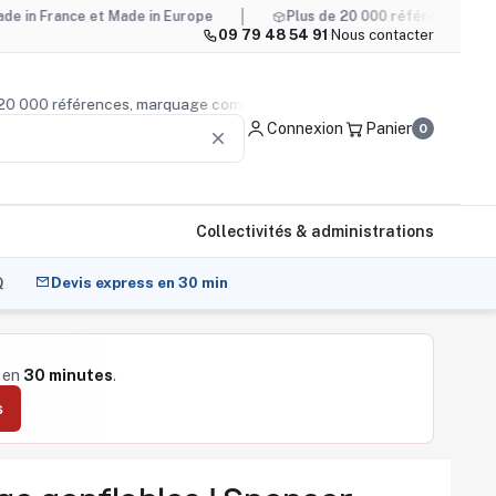
e et Made in Europe
Plus de 20 000 références, marquage com
09 79 48 54 91
·
Nous contacter
lus de 20 000 références, marquage compris
Conseil produ
Connexion
Panier
0
clear
Collectivités & administrations
Q
Devis express en 30 min
é en
30 minutes
.
s