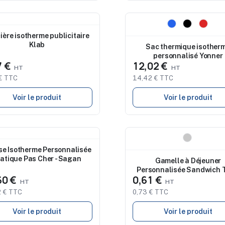
eau
Nouveau
ière isotherme publicitaire
Klab
Sac thermique isother
personnalisé Yonner
7 €
12,02 €
€ TTC
14,42 € TTC
Voir le produit
Voir le produit
eau
Nouveau
se Isotherme Personnalisée
atique Pas Cher - Sagan
Gamelle à Déjeuner
Personnalisée Sandwich T
60 €
0,61 €
 € TTC
0,73 € TTC
Voir le produit
Voir le produit