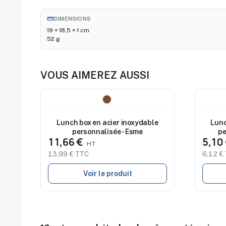
straighten
DIMENSIONS
19 × 18,5 × 1 cm
52 g
VOUS AIMEREZ AUSSI
Nouveau
Nouve
Lunch box en acier inoxydable
Lunc
personnalisée - Esme
pe
11,66 €
5,10
13,99 € TTC
6,12 €
Voir le produit