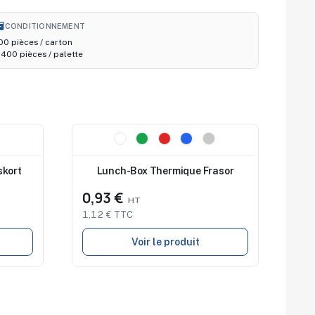
nventory_2
CONDITIONNEMENT
00 pièces / carton
400 pièces / palette
Nouveau
skort
Lunch-Box Thermique Frasor
0,93 €
1,12 € TTC
Voir le produit