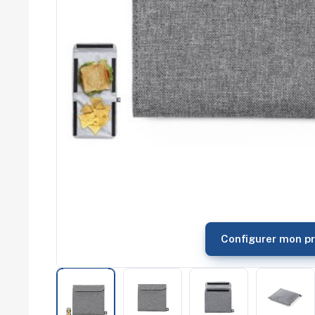
commerce
Salons
professionnels
Séminaires
Team building
Portes ouvertes
Cadeaux d'entreprise
Fin d'année
Rentrée
Cérémonies
Récompenses
Été et plage
Campagnes RSE
Voyages d'affaires
Animations
commerciales
Configurer mon pr