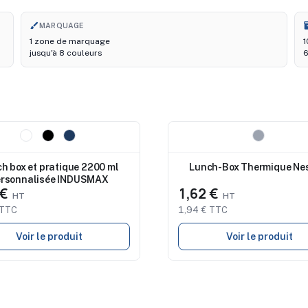
brush
i
MARQUAGE
1 zone de marquage
1
jusqu'à 8 couleurs
6
au
Nouveau
h box et pratique 2200 ml
Lunch-Box Thermique Ne
rsonnalisée INDUSMAX
 €
1,62 €
 TTC
1,94 € TTC
Voir le produit
Voir le produit