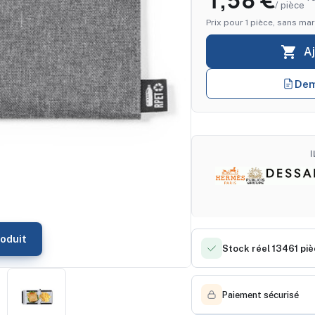
1,58 €
/ pièce
Prix pour 1 pièce, sans mar

A
Dem
oduit
Stock réel 13461 pi
Paiement sécurisé