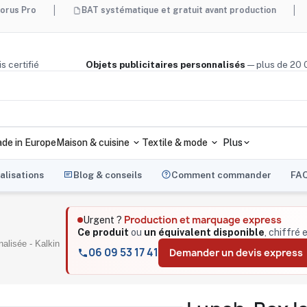
BAT systématique et gratuit avant production
Made in 
ège, bois certifié
Objets publicitaires personnalisés
— plus
de in Europe
Maison & cuisine
Textile & mode
Plus
alisations
Blog & conseils
Comment commander
FA
Production et marquage express
Urgent ?
Ce produit
ou
un équivalent disponible
, chiffré 
alisée - Kalkin
06 09 53 17 41
Demander un devis express