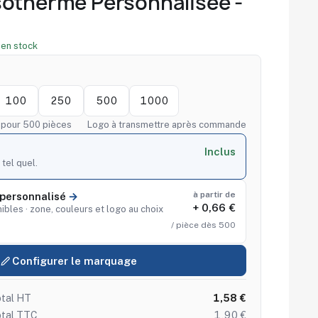
sotherme Personnalisée -
 en stock
100
250
500
1000
f pour 500 pièces
Logo à transmettre après commande
Inclus
 tel quel.
à partir de
personnalisé
+ 0,66 €
ibles · zone, couleurs et logo au choix
/ pièce dès 500
Configurer le marquage
tal HT
1,58 €
otal TTC
1,90 €