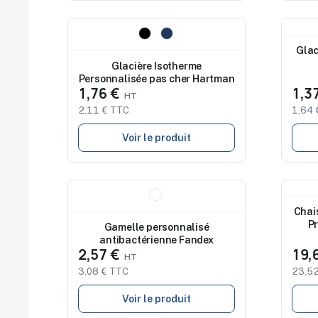
Nouveau
Nouv
Glac
Glacière Isotherme
Personnalisée pas cher Hartman
1,76 €
1,3
2,11 € TTC
1,64 
Voir le produit
Nouveau
Nouv
Chai
Pr
Gamelle personnalisé
antibactérienne Fandex
2,57 €
19,
3,08 € TTC
23,52
Voir le produit