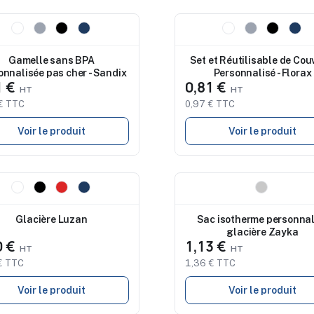
eau
Nouveau
Gamelle sans BPA
Set et Réutilisable de Cou
onnalisée pas cher - Sandix
Personnalisé - Florax
1 €
0,81 €
€ TTC
0,97 € TTC
Voir le produit
Voir le produit
eau
Nouveau
Glacière Luzan
Sac isotherme personnal
glacière Zayka
0 €
1,13 €
€ TTC
1,36 € TTC
Voir le produit
Voir le produit