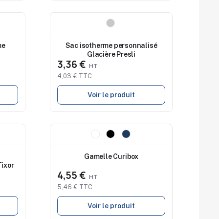
Nouveau
me
Sac isotherme personnalisé
Glacière Presli
3,36 €
4,03 € TTC
Voir le produit
Nouveau
Gamelle Curibox
ixor
4,55 €
5,46 € TTC
Voir le produit