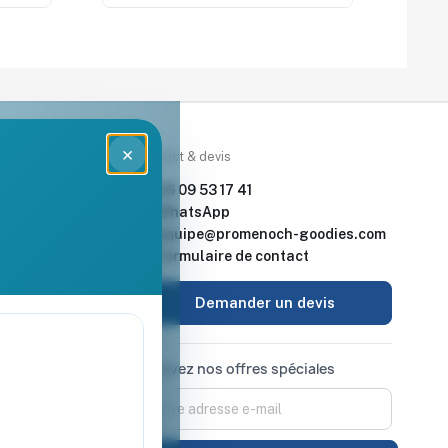
×
rces
Contact & devis
nde & devis
06 09 53 17 41
enoch Goodies
WhatsApp
equipe@promenoch-goodies.com
 retour
Formulaire de contact
urisé
Demander un devis
Recevez nos offres spéciales