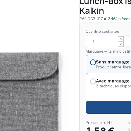
Lunch-Box I
Kalkin
Réf. OCZHRZ
·
13461 pièces
Quantité souhaitée
Marquage — tarif indicati
Sans marquage
Produit neutre, livré
Avec marquage 
3 techniques dispon
Prix unitaire HT
To
T