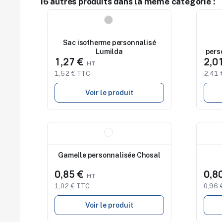
16 autres produits dans la même catégorie :
Nouveau
Nouv
Sac isotherme personnalisé
Lumilda
pers
1,27 €
2,0
1,52 € TTC
2,41 
Voir le produit
Nouveau
Nouv
Gamelle personnalisée Chosal
0,85 €
0,8
1,02 € TTC
0,96 
Voir le produit