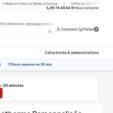
France et Made in Europe
Plus de 20 000 références, marquag
09 79 48 54 91
·
Nous contacter
 de 20 000 références, marquage compris
Conseil produit
—
Connexion
Panier
0
clear
Collectivités & administrations
Q
Devis express en 30 min
en
30 minutes
.