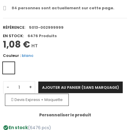
84
personnes sont actuellement sur cette page.
RÉFÉRENCE:
5013-002999999
EN STOCK:
6476 Produits
1,08 €
HT
Couleur :
blanc
−
+
AJOUTER AU PANIER (SANS MARQUAGE)
Devis Express + Maquette
Personnaliser le produit
En stock
(6476 pcs)
check_circle