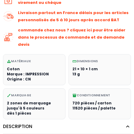
virement ou chèque
Livraison partout en France délais pour les articles
personnalisés de 5 à 10 jours après accord BAT
commande chez nous ? cliquez ici pour être aider
dans le processus de commande et de demande
devis
MATÉRIAUX
DIMENSIONS
category
straighten
Coton
21 × 10 × 1 cm
Marque : IMPRESSION
13 g
Origine : CN
MARQUAGE
CONDITIONNEMENT
brush
inventory_2
2 zones de marquage
720 pièces / carton
jusqu'à 5 couleurs
11520 pièces / palette
dès 1 pièces
DESCRIPTION