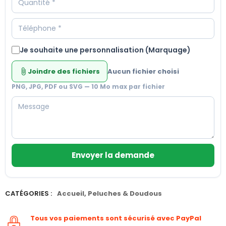
Je souhaite une personnalisation (Marquage)
Joindre des fichiers
Aucun fichier choisi
attach_file
PNG, JPG, PDF ou SVG — 10 Mo max par fichier
Envoyer la demande
CATÉGORIES :
Accueil
,
Peluches & Doudous
Tous vos paiements sont sécurisé avec PayPal