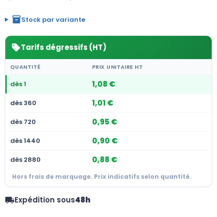
inventory_2
Stock par variante
Tarifs dégressifs (HT)
sell
QUANTITÉ
PRIX UNITAIRE HT
1,08 €
dès 1
1,01 €
dès 360
0,95 €
dès 720
0,90 €
dès 1440
0,88 €
dès 2880
Hors frais de marquage. Prix indicatifs selon quantité.
Expédition sous
48h
local_shipping