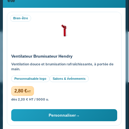
été
Recevez nos dernières nouvelles et nos offres spéciales
Bien-être
S’abonner
Nos expertises & accompagnement global
Pourquoi nous choisir ?
Ventilateur Brumisateur Hendry
FAQ sur Promenoch Goodies Pub France
Ventilation douce et brumisation rafraîchissante, à portée de
main.
Pourquoi ça a marché à 100% pour moi ?
Personnalisable logo
Salons & événements
PROMENOCH GOODIES
2,80 €
HT
dès 2,20 € HT / 5000 u.
Goodies Pubfrance est édité par Promenoch
Personnaliser
→
40 rue Madeleine Michelis