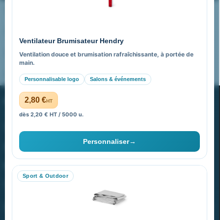
Nos expertises & accompagnement global
Pourquoi nous choisir ?
Ventilateur Brumisateur Hendry
FAQ sur Promenoch Goodies Pub France
Ventilation douce et brumisation rafraîchissante, à portée de
main.
Pourquoi ça a marché à 100% pour moi ?
Personnalisable logo
Salons & événements
PROMENOCH GOODIES
2,80 €
HT
dès 2,20 € HT / 5000 u.
Goodies Pubfrance est édité par Promenoch
Personnaliser
→
40 rue Madeleine Michelis
92 200 Neuilly
Sport & Outdoor
equipe@promenoch-goodies.com
VOTRE COMPTE