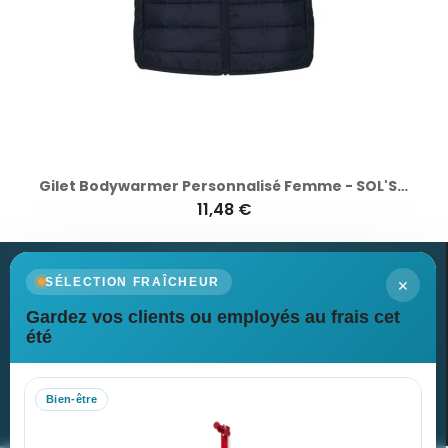
Gilet Bodywarmer Personnalisé Femme - SOL'S STREAM
11,48 €
×
SÉLECTION FRAÎCHEUR
Gardez vos clients ou employés au frais cet
Newsletter
été
Recevez nos dernières nouvelles et nos offres spéciales
Bien-être
S’abonner