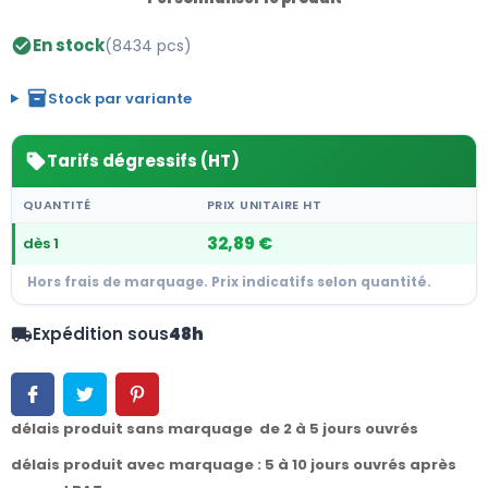
En stock
(8434 pcs)
check_circle
inventory_2
Stock par variante
Tarifs dégressifs (HT)
sell
QUANTITÉ
PRIX UNITAIRE HT
32,89 €
dès 1
Hors frais de marquage. Prix indicatifs selon quantité.
Expédition sous
48h
local_shipping
délais produit sans marquage de 2 à 5 jours ouvrés
délais produit avec marquage : 5 à 10 jours ouvrés après