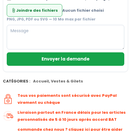
Joindre des fichiers
Aucun fichier choisi
attach_file
PNG, JPG, PDF ou SVG — 10 Mo max par fichier
Envoyer la demande
CATÉGORIES :
Accueil
,
Vestes & Gilets
Tous vos paiements sont sécurisé avec PayPal
virement ou chèque
Livraison partout en France délais pour les articles
personnalisés de 5 à 10 jours après accord BAT
commande chez nous ? cliquez ici pour être aider