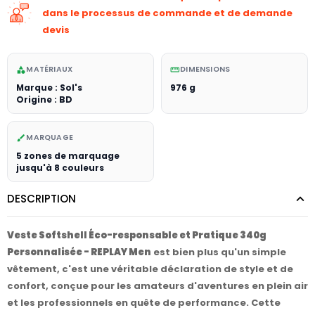
dans le processus de commande et de demande
devis
MATÉRIAUX
DIMENSIONS
category
straighten
Marque : Sol's
976 g
Origine : BD
MARQUAGE
brush
5 zones de marquage
jusqu'à 8 couleurs
DESCRIPTION
Veste Softshell Éco-responsable et Pratique 340g
Personnalisée - REPLAY Men
est bien plus qu'un simple
vêtement, c'est une véritable déclaration de style et de
confort, conçue pour les amateurs d'aventures en plein air
et les professionnels en quête de performance. Cette