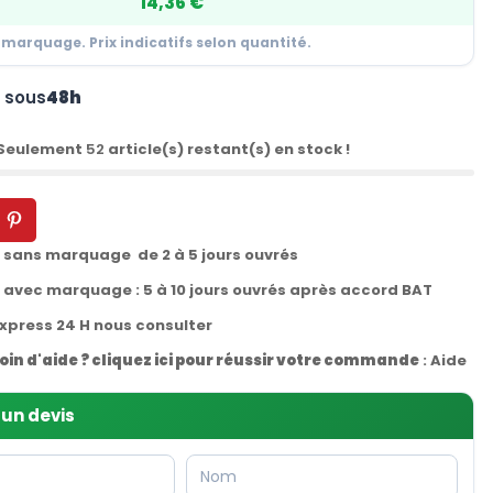
14,36 €
 marquage. Prix indicatifs selon quantité.
n sous
48h
 Seulement
52
article(s) restant(s) en stock !
t sans marquage de 2 à 5 jours ouvrés
t avec marquage : 5 à 10 jours ouvrés après accord BAT
express 24 H nous consulter
oin d'aide ? cliquez ici pour réussir votre commande
:
Aide
un devis