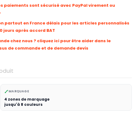
os paiements sont sécurisé avec PayPal virement ou
e
on partout en France délais pour les articles personnalisés
10 jours après accord BAT
e chez nous ? cliquez ici pour être aider dans le
sus de commande et de demande devis
oduit
MARQUAGE
brush
4 zones de marquage
jusqu'à 8 couleurs