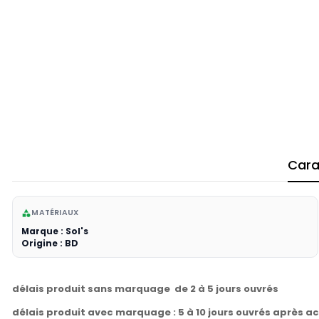
Cara
MATÉRIAUX
category
Marque : Sol's
Origine : BD
délais produit sans marquage de 2 à 5 jours ouvrés
délais produit avec marquage : 5 à 10 jours ouvrés après a