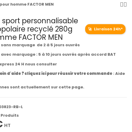
0g pour homme FACTOR MEN
 sport personnalisable
polaire recyclé 280g
🚀
Livraison 24h*
omme FACTOR MEN
t sans marquage de 2 à 5 jours ouvrés
t avec marquage : 5 à 10 jours ouvrés après accord BAT
express 24 H nous consulter
oin d'aide ? cliquez ici pour réussir votre commande
:
Aide
nes sont actuellement sur cette page.
03823-RB-L
 Produits
€
HT