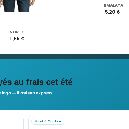
NORTH
HIMALAYA
11,65 €
5,20 €
ciales
és au frais cet été
 logo — livraison express,
us choisir ?
FAQ sur Promenoch Goodie
Sport & Outdoor
RE COMPTE
NOTRE SITE