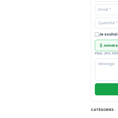
Je souhai
Joindre
attach_file
PNG, JPG, PD
CATÉGORIES :