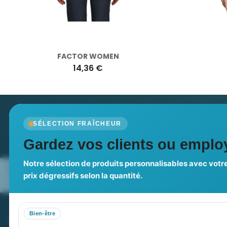
FACTOR WOMEN
14,36 €
Newsletter
SÉLECTION FRAÎCHEUR
Recevez nos dernières nouvelles et nos offres spé
Gardez vos clients ou employ
Notre sélection de produits personnalisables avec votre
Nos expertises & accompagnement
Pourquoi no
prix dégressifs selon la quantité.
global
Bien-être
PROMENOCH GOODIES
VOT