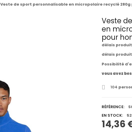
Veste de sport personnalisable en micropolaire recyclé 28
Veste de
en micro
pour h
délais produi
délais produi
Possibilité d'
vous avez bes
104
person
RÉFÉRENCE:
S
EN STOCK:
52
14,36 