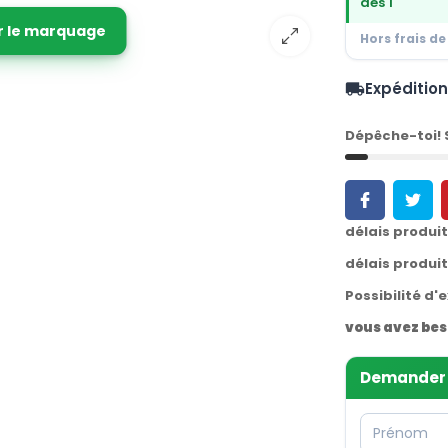
dès 1
r le marquage
Hors frais de
Expéditio
local_shipping
Dépêche-toi!
délais produi
délais produi
Possibilité d'
vous avez bes
Demander 