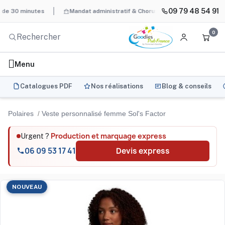
09 79 48 54 91
 minutes
Mandat administratif & Chorus Pro
BAT systématique
0
Menu
Catalogues PDF
Nos réalisations
Blog & conseils
Polaires
Veste personnalisé femme Sol's Factor
Production et marquage express
Urgent ?
06 09 53 17 41
Devis express
NOUVEAU