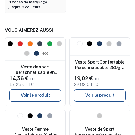
4 zones de marquage
jusqu'à 8 couleurs
VOUS AIMEREZ AUSSI
Nouveau
Nouveau
+3
Veste Sport Confortable
Veste de sport
Personnalisable 280gr -
personnalisable en
Spike Men
14,36 €
19,02 €
micropolaire recyclé
280g pour homme
17,23 € TTC
22,82 € TTC
FACTOR MEN
Voir le produit
Voir le produit
Nouveau
Nouveau
Veste Femme
Veste de Sport
Confortable et Stylée
Personnalisée pas cher -