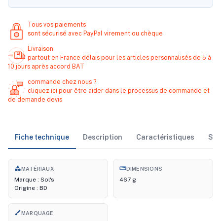
Tous vos paiements
sont sécurisé avec PayPal virement ou chèque
Livraison
partout en France délais pour les articles personnalisés de 5 à
10 jours après accord BAT
commande chez nous ?
cliquez ici pour être aider dans le processus de commande et
de demande devis
Fiche technique
Description
Caractéristiques
Sto
category
straighten
MATÉRIAUX
DIMENSIONS
Marque : Sol's
467 g
Origine : BD
brush
MARQUAGE