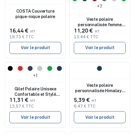
+7
COSTA Couverture
pique-nique polaire
Veste polaire
personnalisée femme
16,44 €
11,20 €
zippée NEW ARTIC
WOMAN
19,73 € TTC
13,44 € TTC
Voir le produit
Voir le produit
Nouveau
Nouveau
+1
Veste polaire
Gilet Polaire Unisexe
personnalisée Himalaya
Confortable et Stylé
quart de zip pour femme
11,31 €
5,39 €
320g | SOL'S NORWAY
13,57 € TTC
6,47 € TTC
Voir le produit
Voir le produit