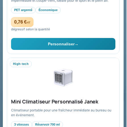
Imperméable et coupe-vent, idéale pour le sport et le plein air.
Paiement sécurisé
PET argenté
Économique
Plan du site
0,76 €
HT
dégressif selon la quantité
Contact & devis
Personnaliser
→
06 09 53 17 41
WhatsApp
High-tech
equipe@promenoch-goodies.com
Formulaire de contact
Demander un devis
Mini Climatiseur Personnalisé Janek
Climatiseur portable pour une fraîcheur immédiate au bureau ou
Recevez nos offres spéciales
en événement.
3 vitesses
Réservoir 700 ml