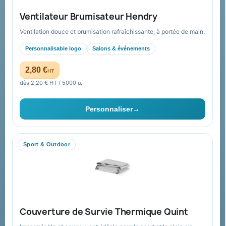
Ventilateur Brumisateur Hendry
Nouveautés
À propos
Ventilation douce et brumisation rafraîchissante, à portée de main.
Nos expertises &
Promotions
accompagnement global
Personnalisable logo
Salons & événements
Catalogue goodies
Pourquoi nous choisir ?
2,80 €
HT
Cadeaux de fin d’année
Pourquoi ça a marché à 100%
dès 2,20 € HT / 5000 u.
pour moi ?
Ils nous ont fait confiance
Personnaliser
→
Livraison
Nous contacter
Sport & Outdoor
Aide & ressources
Guide : commande & devis
FAQ sur Promenoch Goodies Pub France
Couverture de Survie Thermique Quint
Conditions de retour