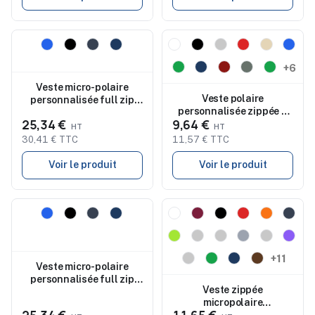
Nouveau
Nouveau
+6
Veste micro-polaire
Veste polaire
personnalisée full zip
personnalisée zippée à
femme Brossard
25,34 €
9,64 €
col montant NEW ARTIC
30,41 € TTC
11,57 € TTC
Voir le produit
Voir le produit
Nouveau
Nouveau
+11
Veste micro-polaire
personnalisée full zip
Veste zippée
homme Brossard
micropolaire
personnalisé homme