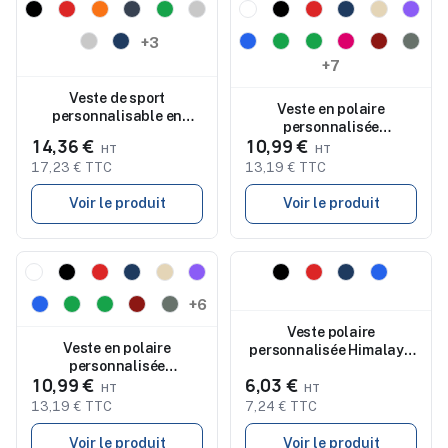
Nouveau
Nouveau
+3
+7
Veste de sport
Veste en polaire
personnalisable en
personnalisée
micropolaire recyclé
14,36 €
10,99 €
entièrement zippée Artic
280g pour homme
pour femme
17,23 € TTC
13,19 € TTC
FACTOR MEN
Voir le produit
Voir le produit
Nouveau
Nouveau
+6
Veste polaire
Veste en polaire
personnalisée Himalaya
personnalisée
quart de zip pour homme
10,99 €
6,03 €
entièrement zippée Artic
pour homme
13,19 € TTC
7,24 € TTC
Voir le produit
Voir le produit