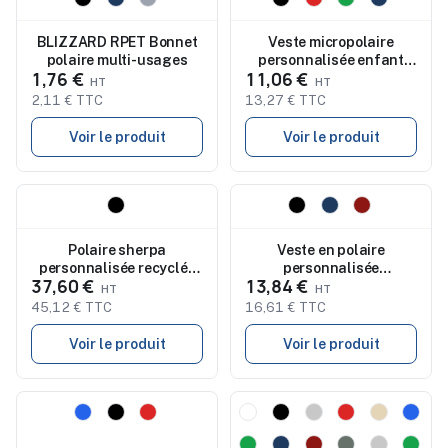
BLIZZARD RPET Bonnet
Veste micropolaire
polaire multi-usages
personnalisée enfant
1,76 €
11,06 €
300g NORTH KIDS
2,11 € TTC
13,27 € TTC
Voir le produit
Voir le produit
Nouveau
Nouveau
Polaire sherpa
Veste en polaire
personnalisée recyclée
personnalisée
37,60 €
13,84 €
unisexe 370 g/m² Evans
entièrement zippée
Luciane pour homme
45,12 € TTC
16,61 € TTC
Voir le produit
Voir le produit
Nouveau
Nouveau