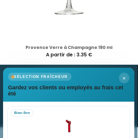
Provence Verre à Champagne 190 ml
A partir de : 3.35 €
×
SÉLECTION FRAÎCHEUR
Gardez vos clients ou employés au frais cet
Newsletter
été
Recevez nos dernières nouvelles et nos offres spéciales
Bien-être
S’abonner
Nos expertises & accompagnement global