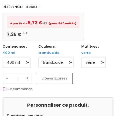
RÉFÉRENCE:
496ILI-1
5,73 €
HT
A partir de
(pour 640 unités)
HT
7,35 €
Contenance :
Couleurs :
Matières :
400 ml
translucide
verre
−
+
Devis Express
Sur commande
Personnaliser ce produit.
Choisissez une zone :