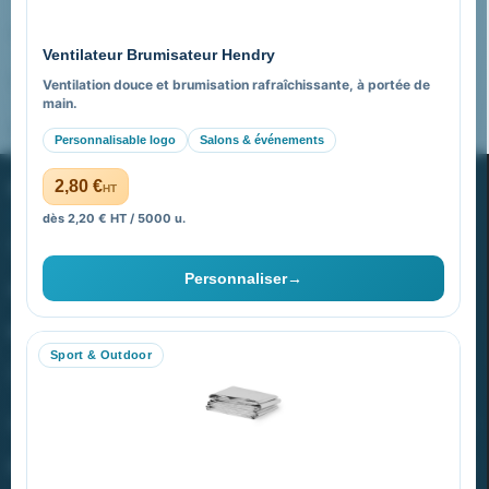
Pourquoi nous choisir ?
Ventilateur Brumisateur Hendry
FAQ sur Promenoch Goodies Pub France
Ventilation douce et brumisation rafraîchissante, à portée de
main.
Pourquoi ça a marché à 100% pour moi ?
Personnalisable logo
Salons & événements
PROMENOCH GOODIES
2,80 €
HT
dès 2,20 € HT / 5000 u.
Goodies Pubfrance est édité par Promenoch
Personnaliser
→
40 rue Madeleine Michelis
92 200 Neuilly
Sport & Outdoor
equipe@promenoch-goodies.com
VOTRE COMPTE
NOTRE SITE