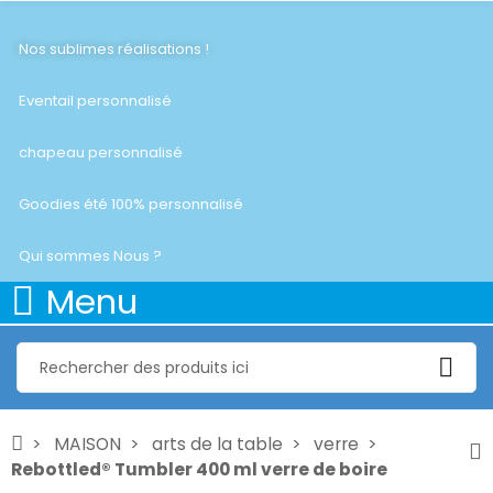
Nos sublimes réalisations !
Eventail personnalisé
chapeau personnalisé
Goodies été 100% personnalisé
Qui sommes Nous ?
Menu
MAISON
arts de la table
verre
Rebottled® Tumbler 400 ml verre de boire