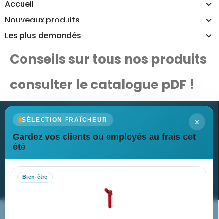
Accueil
Nouveaux produits
Les plus demandés
Conseils sur tous nos produits
consulter le catalogue pDF !
×
SÉLECTION FRAÎCHEUR
Gardez vos clients ou employés au frais cet
Newsletter
été
Recevez nos dernières nouvelles et nos offres spéciales
Bien-être
S’abonner
Nos expertises & accompagnement global