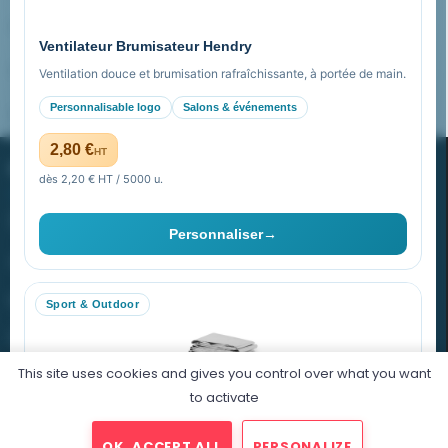
Pourquoi nous choisir ?
Ventilateur Brumisateur Hendry
FAQ sur Promenoch Goodies Pub France
Ventilation douce et brumisation rafraîchissante, à portée de main.
Personnalisable logo
Salons & événements
Pourquoi ça a marché à 100% pour moi ?
2,80 €
HT
PROMENOCH GOODIES
dès 2,20 € HT / 5000 u.
Goodies Pubfrance est édité par Promenoch
Personnaliser
→
40 rue Madeleine Michelis
92 200 Neuilly
Sport & Outdoor
equipe@promenoch-goodies.com
This site uses cookies and gives you control over what you want
VOTRE COMPTE
to activate
NOTRE SITE
Couverture de Survie Thermique Quint
OK, ACCEPT ALL
PERSONALIZE