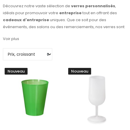
Découvrez notre vaste sélection de
verres personnalisés
,
idéals pour promouvoir votre
entreprise
tout en offrant des
cadeaux d'entreprise
uniques. Que ce soit pour des
événements, des salons ou des remerciements, nos verres sont
parfaitement adaptés pour véhiculer votre image de marque.
Voir plus
Choisissez parmi des
objets publicitaires
variés, allant des
verres à vin raffinés aux mugs pratiques, tous personnalisables
selon vos besoins. La qualité de nos produits et notre savoir-faire
en matière de
personnalisation
vous garantissent une visibilité
maximale et des souvenirs inoubliables pour vos clients.
Nouveau
Nouveau
Optimisez votre stratégie marketing avec nos solutions de
verres publicitaires
qui allient esthétique et fonctionnalité.
Faites le choix de l'originalité et de l'efficacité avec nos verres
conçus pour séduire et marquer les esprits!