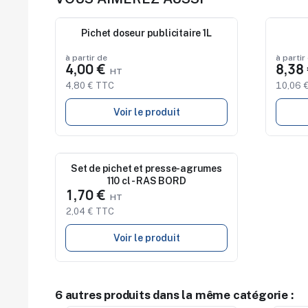
Nouveau
Pichet doseur publicitaire 1L
Nouve
à partir de
à partir
4,00 €
8,38
4,80 € TTC
10,06 
Voir le produit
Nouveau
Set de pichet et presse-agrumes
110 cl - RAS BORD
1,70 €
2,04 € TTC
Voir le produit
6 autres produits dans la même catégorie :