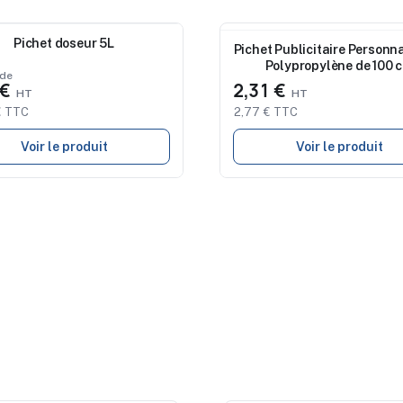
au
Pichet doseur 5L
Nouveau
Pichet Publicitaire Personna
Polypropylène de 100 cl
 de
Ustensiles de Cuisin
 €
2,31 €
€ TTC
2,77 € TTC
Voir le produit
Voir le produit