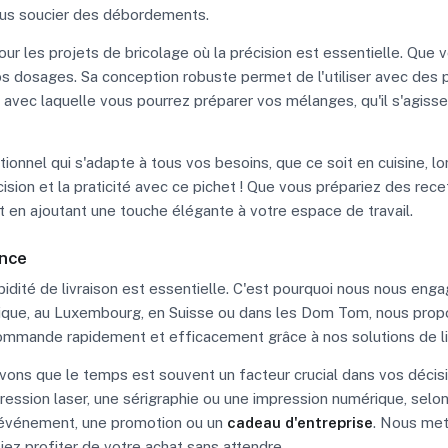
ous soucier des débordements.
ur les projets de bricolage où la précision est essentielle. Que
 vos dosages. Sa conception robuste permet de l'utiliser avec des
ité avec laquelle vous pourrez préparer vos mélanges, qu'il s'agiss
ionnel qui s'adapte à tous vos besoins, que ce soit en cuisine, l
sion et la praticité avec ce pichet ! Que vous prépariez des rece
out en ajoutant une touche élégante à votre espace de travail.
ance
dité de livraison est essentielle. C'est pourquoi nous nous eng
lgique, au Luxembourg, en Suisse ou dans les Dom Tom, nous pro
ommande rapidement et efficacement grâce à nos solutions de li
s savons que le temps est souvent un facteur crucial dans vos déc
ession laser, une sérigraphie ou une impression numérique, selon
 événement, une promotion ou un
cadeau d'entreprise
. Nous met
iez profiter de votre achat sans attendre.