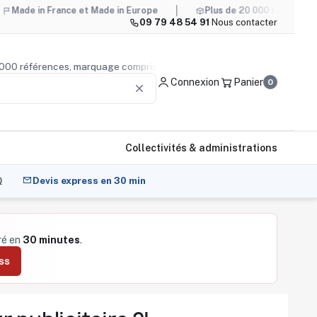
France et Made in Europe
Plus de 20 000 références, marquag
09 79 48 54 91
·
Nous contacter
 de 20 000 références, marquage compris
Conseil produit
—
Connexion
Panier
0
clear
Collectivités & administrations
Q
Devis express en 30 min
fré en
30 minutes
.
ss