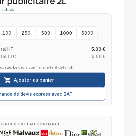
r publicitaire 2L
en stock
100
250
500
1000
5000
tal HT
5,00 €
otal TTC
6,00 €
quage. Le devis confirme le tarif définitif.

Ajouter au panier
ande de devis express avec BAT
ILS NOUS ONT FAIT CONFIANCE