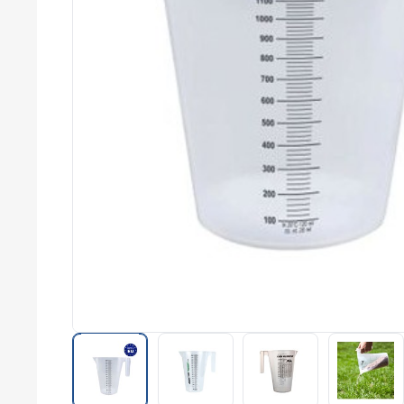
commerce
Salons
professionnels
Séminaires
Team building
Portes ouvertes
Cadeaux d'entreprise
Fin d'année
Rentrée
Cérémonies
Récompenses
Été et plage
Campagnes RSE
Voyages d'affaires
Animations
commerciales