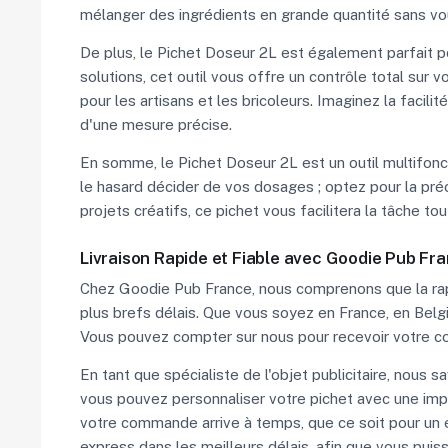
mélanger des ingrédients en grande quantité sans v
De plus, le Pichet Doseur 2L est également parfait po
solutions, cet outil vous offre un contrôle total sur
pour les artisans et les bricoleurs. Imaginez la facil
d'une mesure précise.
En somme, le Pichet Doseur 2L est un outil multifonct
le hasard décider de vos dosages ; optez pour la préci
projets créatifs, ce pichet vous facilitera la tâche t
Livraison Rapide et Fiable avec Goodie Pub Fr
Chez Goodie Pub France, nous comprenons que la rapi
plus brefs délais. Que vous soyez en France, en Be
Vous pouvez compter sur nous pour recevoir votre c
En tant que spécialiste de l'objet publicitaire, nou
vous pouvez personnaliser votre pichet avec une impr
votre commande arrive à temps, que ce soit pour un
express dans les meilleurs délais, afin que vous puiss