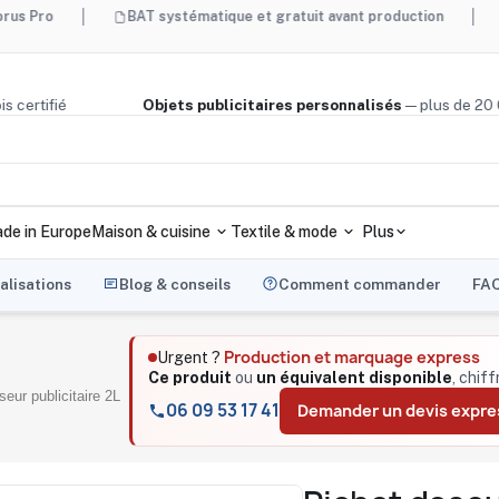
BAT systématique et gratuit avant production
Made in 
ège, bois certifié
Objets publicitaires personnalisés
— plus
de in Europe
Maison & cuisine
Textile & mode
Plus
alisations
Blog & conseils
Comment commander
FA
Production et marquage express
Urgent ?
Ce produit
ou
un équivalent disponible
, chif
seur publicitaire 2L
06 09 53 17 41
Demander un devis expre