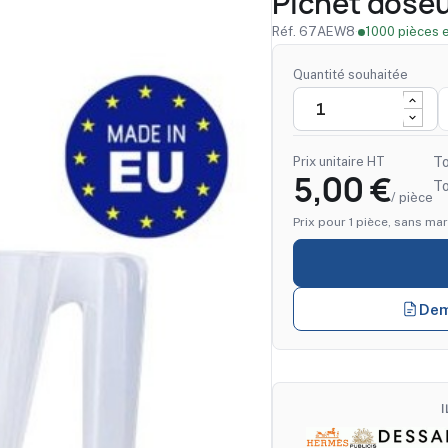
Pichet doseu
Réf. 67AEW8
·
1000 pièces 
Quantité souhaitée
Prix unitaire HT
To
5,00 €
T
/ pièce
Prix pour 1 pièce, sans mar
Dem