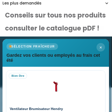
Les plus demandés
Conseils sur tous nos produits
consulter le catalogue pDF !
×
SÉLECTION FRAÎCHEUR
Gardez vos clients ou employés au frais cet
Newsletter
été
Recevez nos dernières nouvelles et nos offres spéciales
Bien-être
S’abonner
Nos expertises & accompagnement global
Pourquoi nous choisir ?
Ventilateur Brumisateur Hendry