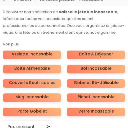
Découvrez notre sélection de
vaisselle jetable incassable
,
idéale pour toutes vos occasions, qu'elles soient
professionnelles ou personnelles. Que vous organisiez un pique-
nique, une fête ou un événement d'entreprise, notre gamme
comprend des
assiettes incassables
,
bols
,
gobelets
, et
Voir plus
mugs
conçus pour résister aux chocs tout en restant esthétiques
et pratiques.
Assiette Incassable
Boîte À Déjeuner
Optez pour des
couverts jetables
et
réutilisables
qui allient
Boîte Alimentaire
Bol Incassable
durabilité et style, ainsi que des
boîtes alimentaires
et
boîtes
à déjeuner
personnalisables pour un repas nomade réussi. Nos
Couverts Réutilisables
Gobelet Ré-Utilisable
verres incassables
et
pichets
apportent une touche élégante
à vos tables, tout en étant parfaits pour un usage extérieur.
Mug Incassable
Pichet Incassable
Que ce soit pour des
objets publicitaires
ou des
cadeaux
d'entreprise
, notre vaisselle peut être
personnalisée
selon vos
Porte Gobelet
Verre Incassable
besoins. Transformez votre événement avec une vaisselle à la
fois pratique et attrayante.