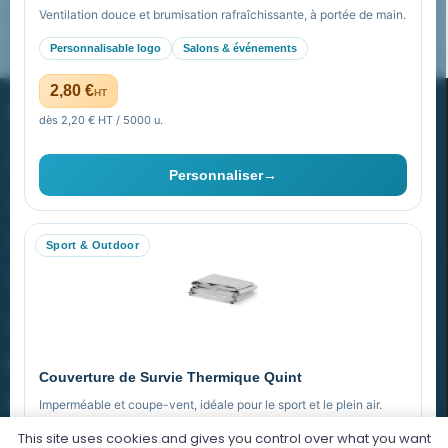
FAQ sur Promenoch Goodies Pub France
Ventilation douce et brumisation rafraîchissante, à portée de main.
Personnalisable logo
Salons & événements
Pourquoi ça a marché à 100% pour moi ?
2,80 €
HT
PROMENOCH GOODIES
dès 2,20 € HT / 5000 u.
Goodies Pubfrance est édité par Promenoch
Personnaliser
→
40 rue Madeleine Michelis
92 200 Neuilly
Sport & Outdoor
equipe@promenoch-goodies.com
VOTRE COMPTE
NOTRE SITE
Couverture de Survie Thermique Quint
NOTRE SOCIÉTÉ
Imperméable et coupe-vent, idéale pour le sport et le plein air.
This site uses cookies and gives you control over what you want
PET argenté
Économique