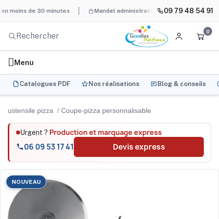
09 79 48 54 91
 moins de 30 minutes
Mandat administratif & Chorus Pro
BAT 
0
Menu
Catalogues PDF
Nos réalisations
Blog & conseils
ustensile pizza
Coupe-pizza personnalisable
Production et marquage express
Urgent ?
06 09 53 17 41
Devis express
NOUVEAU