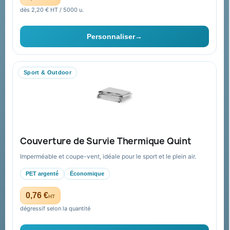
Cadeaux de fin d’année
Pourquoi ça a marché à 100%
dès 2,20 € HT / 5000 u.
pour moi ?
Ils nous ont fait confiance
Personnaliser
→
Livraison
Nous contacter
Sport & Outdoor
Aide & ressources
Guide : commande & devis
FAQ sur Promenoch Goodies Pub France
Couverture de Survie Thermique Quint
Conditions de retour
Imperméable et coupe-vent, idéale pour le sport et le plein air.
Paiement sécurisé
PET argenté
Économique
Plan du site
0,76 €
HT
dégressif selon la quantité
Contact & devis