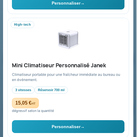
Personnaliser
→
06 09 53 17 41
WhatsApp
High-tech
equipe@promenoch-goodies.com
Formulaire de contact
Demander un devis
Mini Climatiseur Personnalisé Janek
Climatiseur portable pour une fraîcheur immédiate au bureau ou
Recevez nos offres spéciales
en événement.
3 vitesses
Réservoir 700 ml
15,05 €
HT
dégressif selon la quantité
Vous pouvez vous désinscrire à tout moment. Vous trouverez pour
cela nos informations de contact dans les conditions d'utilisation du
Personnaliser
→
site.