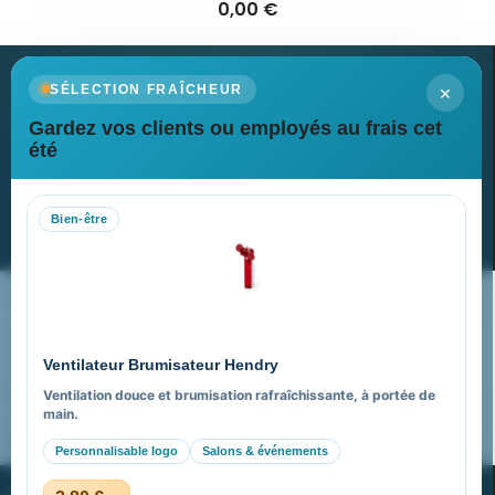
0,00 €
×
SÉLECTION FRAÎCHEUR
Gardez vos clients ou employés au frais cet
Newsletter
été
Recevez nos dernières nouvelles et nos offres spéciales
Bien-être
S’abonner
Nos expertises & accompagnement global
Pourquoi nous choisir ?
Ventilateur Brumisateur Hendry
FAQ sur Promenoch Goodies Pub France
Ventilation douce et brumisation rafraîchissante, à portée de
main.
Pourquoi ça a marché à 100% pour moi ?
Personnalisable logo
Salons & événements