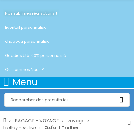
Nos sublimes réalisations !
Eventail personnalisé
chapeau personnalisé
Goodies été 100% personnalisé
Qui sommes Nous ?
Menu
BAGAGE - VOYAGE
voyage
trolley - valise
Oxfort Trolley