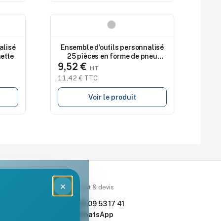
Nouveau
alisé
Ensemble d’outils personnalisé
ette
25 pièces en forme de pneu
9,52 €
Rage
11,42 € TTC
Voir le produit
×
rces
Contact & devis
nde & devis
06 09 53 17 41
enoch Goodies
WhatsApp