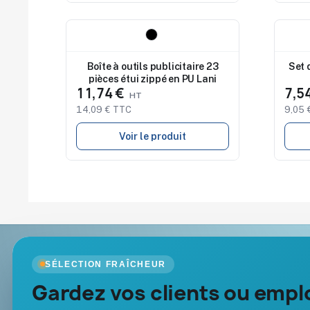
Nouveau
Nouv
Boîte à outils publicitaire 23
Set 
pièces étui zippé en PU Lani
11,74 €
7,5
14,09 € TTC
9,05 
Voir le produit
Goodies Pub France
Nos produits
SÉLECTION FRAÎCHEUR
Objets publicitaires · par Promenoch
Gardez vos clients ou emplo
Nouveautés
Promotions
Votre partenaire B2B pour les goodies et