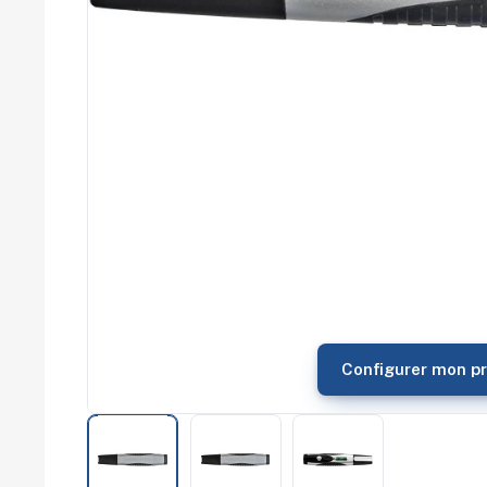
commerce
Salons
professionnels
Séminaires
Team building
Portes ouvertes
Cadeaux d'entreprise
Fin d'année
Rentrée
Cérémonies
Récompenses
Été et plage
Campagnes RSE
Voyages d'affaires
Animations
commerciales
Configurer mon pr