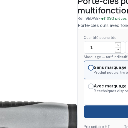
Porte-clés pu
multifonctio
Réf. 9EDWEF
·
11093 pièces 
Porte-clés outil avec fon
Quantité souhaitée
Marquage — tarif indicati
Sans marquage
Produit neutre, livré
Avec marquage 
3 techniques dispon
Prix unitaire HT
To