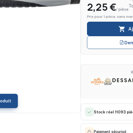
2,25 €
T
/ pièce
Prix pour 1 pièce, sans mar

A
Dem
oduit
Stock réel 11093 pi
Paiement sécurisé