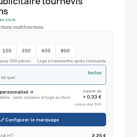
blicitaire tournevis
ns
en stock
ctions multifonctions.
100
200
400
800
f pour 500 pièces
Logo à transmettre après commande
Inclus
 tel quel.
à partir de
personnalisé
+ 0,33 €
ibles · zone, couleurs et logo au choix
/ pièce dès 500
Configurer le marquage
tal HT
2,25 €