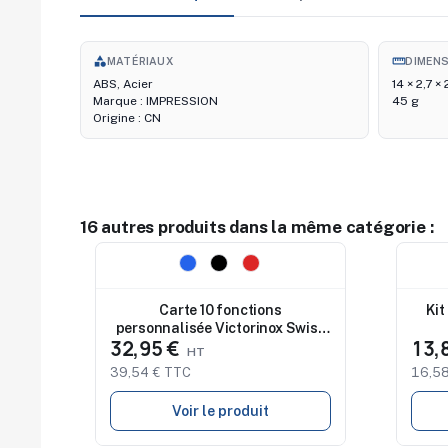
category
straighten
MATÉRIAUX
DIMEN
ABS, Acier
14 × 2,7 ×
Marque : IMPRESSION
45 g
Origine : CN
16 autres produits dans la même catégorie :
Nouveau
Nouv
Carte 10 fonctions
Kit
personnalisée Victorinox Swiss
32,95 €
13,
Card Classic
39,54 € TTC
16,58
Voir le produit