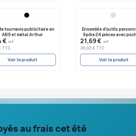
eau
Nouveau
de tournevis publicitaire en
Ensemble d'outils personn
ABS et métal Arthur
Spike 24 pièces avec poch
4 €
21,69 €
€ TTC
26,03 € TTC
Voir le produit
Voir le produit
Notre société
Aide & ressou
yés au frais cet été
À propos
Guide : comma
Nos expertises &
FAQ sur Prom