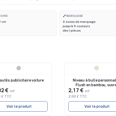
brush
SIONS
MARQUAGE
 2 cm
3 zones de marquage
jusqu'à 5 couleurs
dès 1 pièces
eau
Nouveau
 outils publicitaire voiture
Niveau à bulle personnal
Flush en bambou, ouvr
82 €
2,17 €
bouteille
 € TTC
2,60 € TTC
Voir le produit
Voir le produit