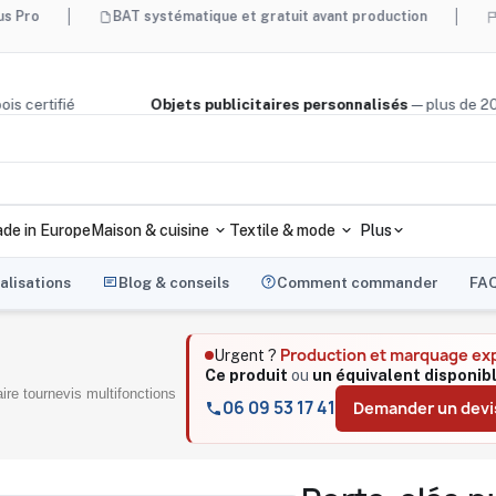
BAT systématique et gratuit avant production
Made in F
iège, bois certifié
Objets publicitaires personnalisés
— plu
de in Europe
Maison & cuisine
Textile & mode
Plus
alisations
Blog & conseils
Comment commander
FA
Production et marquage ex
Urgent ?
Ce produit
ou
un équivalent disponib
aire tournevis multifonctions
06 09 53 17 41
Demander un devi