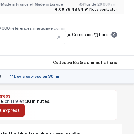
rance et Made in Europe
Plus de 20 000 références, marquage
09 79 48 54 91
·
Nous contacter
s de 20 000 références, marquage compris
Conseil produit
Connexion
Panier
0
clear
Collectivités & administrations
Q
Devis express en 30 min
press
le
, chiffré en
30 minutes
.
s express