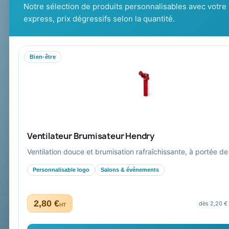
Catalogue goo
cadeaux d’affaires personnalisés :
Notre sélection de produits personnalisables avec votre 
Cadeaux de fi
conseil, marquage et livraison pour
express, prix dégressifs selon la quantité.
entreprises, collectivités et
administrations.
Bien-être
Mandat administratif & Chorus Pro
Paiement sécurisé
Expédition suivie
Ventilateur Brumisateur Hendry
Ventilation douce et brumisation rafraîchissante, à portée de
Personnalisable logo
Salons & événements
2,80 €
dès 2,20 €
HT
Collectivités & administrations
Devis, mandat administratif et facturation Chorus Pro ad