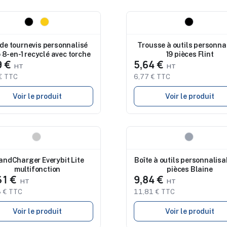
eau
Nouveau
 de tournevis personnalisé
Trousse à outils personna
 8-en-1 recyclé avec torche
19 pièces Flint
9 €
5,64 €
€ TTC
6,77 € TTC
Voir le produit
Voir le produit
eau
Nouveau
andCharger Everybit Lite
Boîte à outils personnalisa
multifonction
pièces Blaine
61 €
9,84 €
 € TTC
11,81 € TTC
Voir le produit
Voir le produit