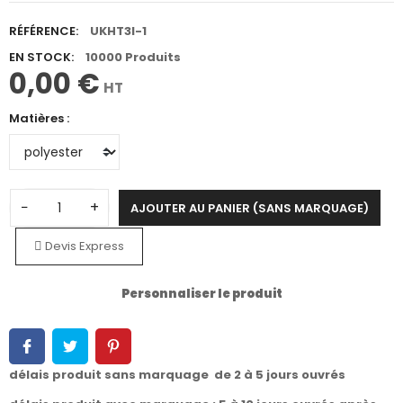
RÉFÉRENCE:
UKHT3I-1
EN STOCK:
10000 Produits
0,00 €
HT
Matières :
−
+
AJOUTER AU PANIER (SANS MARQUAGE)
Devis Express
Personnaliser le produit
délais produit sans marquage de 2 à 5 jours ouvrés