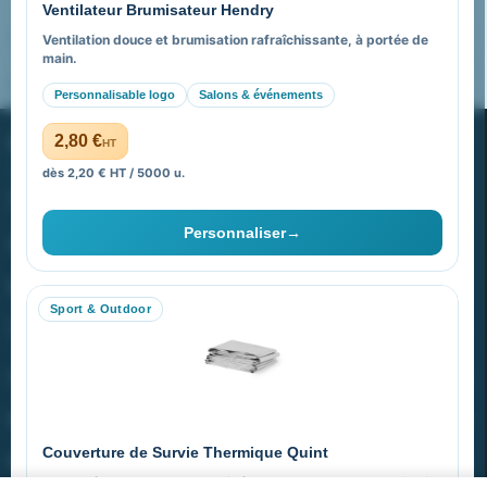
Ventilateur Brumisateur Hendry
FAQ sur Promenoch Goodies Pub France
Ventilation douce et brumisation rafraîchissante, à portée de
main.
Pourquoi ça a marché à 100% pour moi ?
Personnalisable logo
Salons & événements
PROMENOCH GOODIES
2,80 €
HT
dès 2,20 € HT / 5000 u.
Goodies Pubfrance est édité par Promenoch
Personnaliser
→
40 rue Madeleine Michelis
92 200 Neuilly
Sport & Outdoor
equipe@promenoch-goodies.com
VOTRE COMPTE
NOTRE SITE
Couverture de Survie Thermique Quint
NOTRE SOCIÉTÉ
Imperméable et coupe-vent, idéale pour le sport et le plein air.