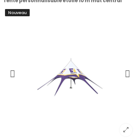
Tente personnalisable étoile 10 m mât central
Nouveau