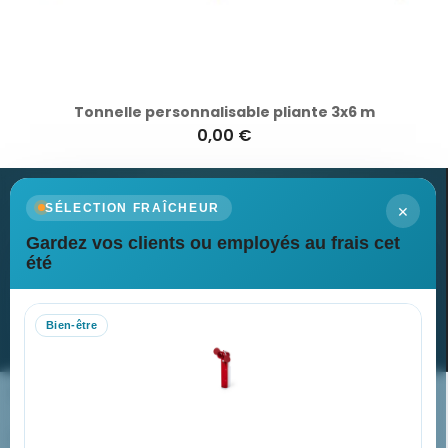
Tonnelle personnalisable pliante 3x6 m
0,00 €
×
SÉLECTION FRAÎCHEUR
Gardez vos clients ou employés au frais cet
Newsletter
été
Recevez nos dernières nouvelles et nos offres spéciales
Bien-être
S’abonner
Nos expertises & accompagnement global
Pourquoi nous choisir ?