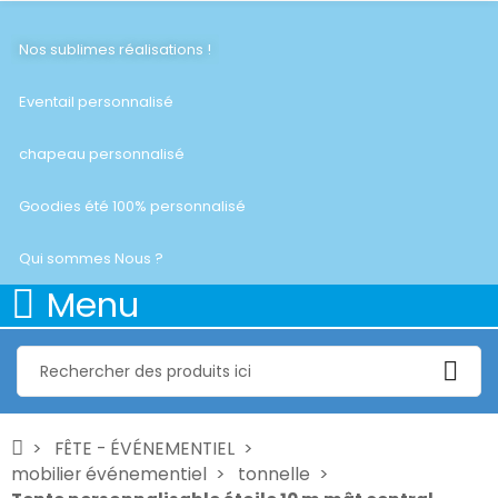
Nos sublimes réalisations !
Eventail personnalisé
chapeau personnalisé
Goodies été 100% personnalisé
Qui sommes Nous ?
Menu
FÊTE - ÉVÉNEMENTIEL
mobilier événementiel
tonnelle