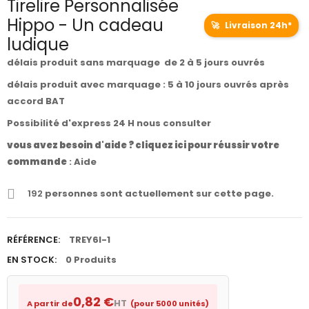
Tirelire Personnalisée
Hippo - Un cadeau
🚀
Livraison 24h*
ludique
délais produit sans marquage de 2 à 5 jours ouvrés
délais produit avec marquage : 5 à 10 jours ouvrés après
accord BAT
Possibilité d'express 24 H nous consulter
vous avez besoin d'aide ? cliquez ici pour réussir votre
commande
:
Aide
192
personnes sont actuellement sur cette page.
RÉFÉRENCE:
TREY6I-1
EN STOCK:
0 Produits
0,82 €
HT
A partir de
(pour 5000 unités)