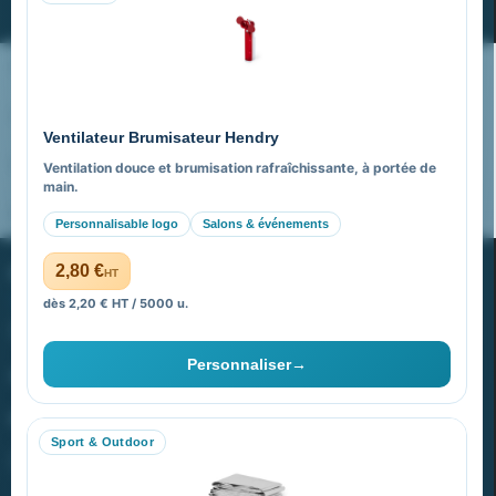
Nos expertises & accompagnement global
Pourquoi nous choisir ?
Ventilateur Brumisateur Hendry
FAQ sur Promenoch Goodies Pub France
Ventilation douce et brumisation rafraîchissante, à portée de
main.
Pourquoi ça a marché à 100% pour moi ?
Personnalisable logo
Salons & événements
PROMENOCH GOODIES
2,80 €
HT
dès 2,20 € HT / 5000 u.
Goodies Pubfrance est édité par Promenoch
Personnaliser
→
40 rue Madeleine Michelis
92 200 Neuilly
Sport & Outdoor
equipe@promenoch-goodies.com