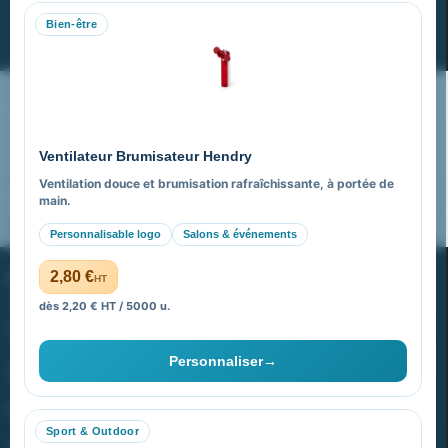
Bien-être
S’abonner
Nos expertises & accompagnement global
Pourquoi nous choisir ?
Ventilateur Brumisateur Hendry
FAQ sur Promenoch Goodies Pub France
Ventilation douce et brumisation rafraîchissante, à portée de
main.
Pourquoi ça a marché à 100% pour moi ?
Personnalisable logo
Salons & événements
PROMENOCH GOODIES
2,80 €
HT
dès 2,20 € HT / 5000 u.
Goodies Pubfrance est édité par Promenoch
Personnaliser
→
40 rue Madeleine Michelis
92 200 Neuilly
Sport & Outdoor