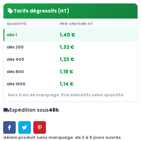
Tarifs dégressifs (HT)
sell
QUANTITÉ
PRIX UNITAIRE HT
1,40 €
dès 1
1,32 €
dès 200
1,23 €
dès 400
1,18 €
dès 800
1,14 €
dès 1600
Hors frais de marquage. Prix indicatifs selon quantité.
Expédition sous
48h
local_shipping
délais produit sans marquage de 2 à 5 jours ouvrés