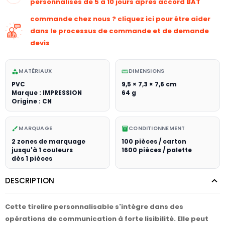
personnalisés de 5 à 10 jours après accord BAT
commande chez nous ? cliquez ici pour être aider
dans le processus de commande et de demande
devis
MATÉRIAUX
DIMENSIONS
category
straighten
PVC
9,5 × 7,3 × 7,6 cm
Marque : IMPRESSION
64 g
Origine : CN
MARQUAGE
CONDITIONNEMENT
brush
inventory_2
2 zones de marquage
100 pièces / carton
jusqu'à 1 couleurs
1600 pièces / palette
dès 1 pièces
DESCRIPTION
Cette tirelire personnalisable s'intègre dans des
opérations de communication à forte lisibilité. Elle peut