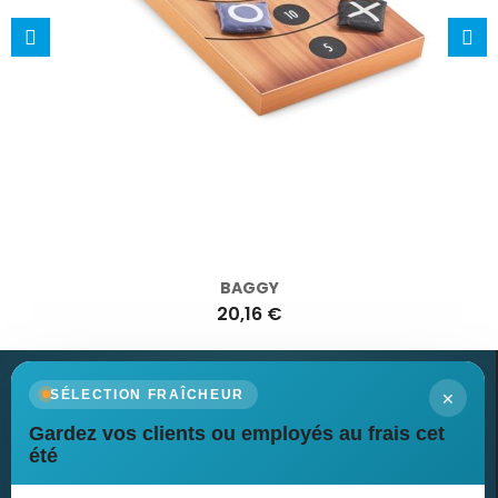
BAGGY
20,16 €
×
SÉLECTION FRAÎCHEUR
Gardez vos clients ou employés au frais cet
Newsletter
été
Recevez nos dernières nouvelles et nos offres spéciales