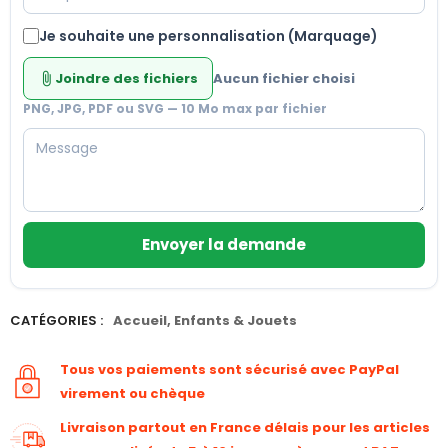
Je souhaite une personnalisation (Marquage)
Joindre des fichiers
Aucun fichier choisi
attach_file
PNG, JPG, PDF ou SVG — 10 Mo max par fichier
Envoyer la demande
CATÉGORIES :
Accueil
,
Enfants & Jouets
Tous vos paiements sont sécurisé avec PayPal
virement ou chèque
Livraison partout en France délais pour les articles