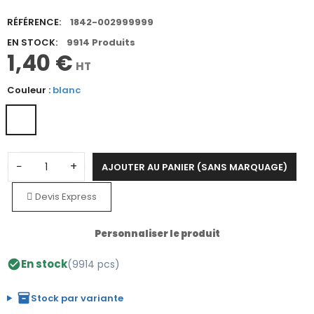
RÉFÉRENCE:
1842-002999999
EN STOCK:
9914 Produits
1,40 €
HT
Couleur :
blanc
−
+
AJOUTER AU PANIER (SANS MARQUAGE)
Devis Express
Personnaliser le produit
En stock
(9914 pcs)
check_circle
inventory_2
Stock par variante