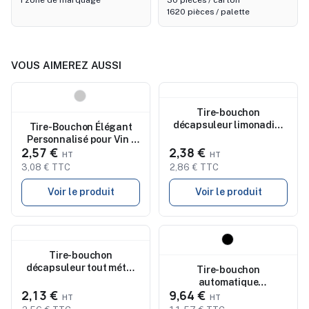
1 zone de marquage
30 pièces / carton
1620 pièces / palette
VOUS AIMEREZ AUSSI
Nouveau
Nouveau
Tire-bouchon
décapsuleur limonadier
Tire-Bouchon Élégant
personnalisé essentiel
Personnalisé pour Vin -
2,57 €
2,38 €
Zydris
3,08 € TTC
2,86 € TTC
Voir le produit
Voir le produit
Nouveau
Nouveau
Tire-bouchon
décapsuleur tout métal
Tire-bouchon
personnalisé - Sommelier
automatique
limonadier
2,13 €
9,64 €
personnalisé CORCHO -
Accessoire Vin pas cher