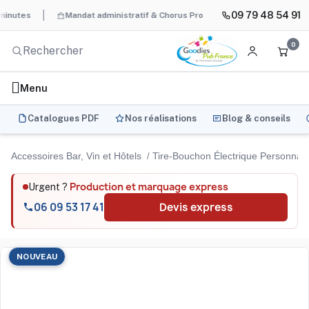
09 79 48 54 91
s
Mandat administratif & Chorus Pro
BAT systématique et gra
0
Menu
Catalogues PDF
Nos réalisations
Blog & conseils
Accessoires Bar, Vin et Hôtels
Tire-Bouchon Électrique Personnali
Production et marquage express
Urgent ?
06 09 53 17 41
Devis express
NOUVEAU