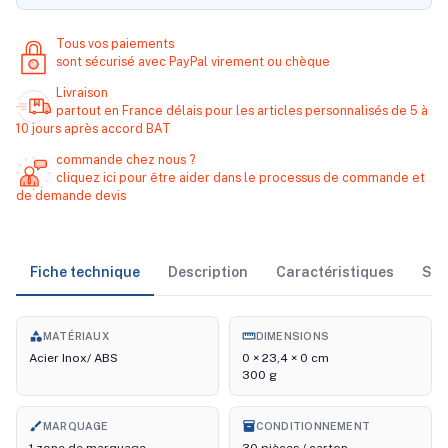
Tous vos paiements
sont sécurisé avec PayPal virement ou chèque
Livraison
partout en France délais pour les articles personnalisés de 5 à
10 jours après accord BAT
commande chez nous ?
cliquez ici pour être aider dans le processus de commande et
de demande devis
Fiche technique
Description
Caractéristiques
Sto
category
straighten
MATÉRIAUX
DIMENSIONS
Acier Inox/ ABS
0 × 23,4 × 0 cm
300 g
brush
inventory_2
MARQUAGE
CONDITIONNEMENT