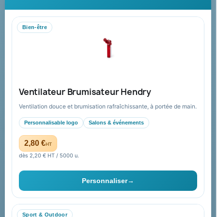
personnalisés : conseil, marquage et livraison pour entreprises,
collectivités et administrations.
Bien-être
Mandat administratif & Chorus Pro
Paiement sécurisé
Expédition suivie
Nos produits
Notre société
Ventilateur Brumisateur Hendry
Nouveautés
À propos
Ventilation douce et brumisation rafraîchissante, à portée de main.
Nos expertises &
Promotions
accompagnement global
Personnalisable logo
Salons & événements
Catalogue goodies
Pourquoi nous choisir ?
2,80 €
HT
Cadeaux de fin d’année
Pourquoi ça a marché à 100%
dès 2,20 € HT / 5000 u.
pour moi ?
Ils nous ont fait confiance
Personnaliser
→
Livraison
Nous contacter
Sport & Outdoor