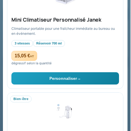
Demander un devis
Mini Climatiseur Personnalisé Janek
Climatiseur portable pour une fraîcheur immédiate au bureau ou
Recevez nos offres spéciales
en événement.
3 vitesses
Réservoir 700 ml
15,05 €
HT
dégressif selon la quantité
Vous pouvez vous désinscrire à tout moment. Vous trouverez pour
cela nos informations de contact dans les conditions d'utilisation du
Personnaliser
→
site.
Bien-être
Collectivités & administrations
Devis, mandat administratif et facturation Chorus Pro
adaptés au secteur public.