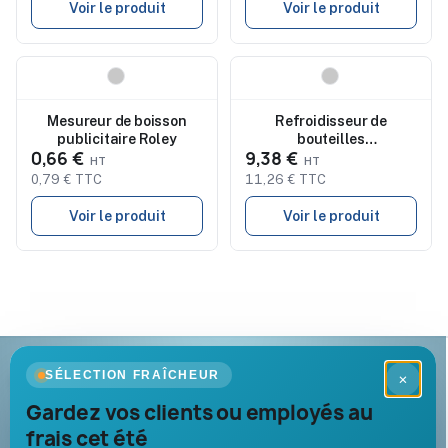
Voir le produit
Voir le produit
Nouveau
Nouveau
Mesureur de boisson
Refroidisseur de
publicitaire Roley
bouteilles
0,66 €
9,38 €
personnalisable Nohan
0,79 € TTC
11,26 € TTC
Voir le produit
Voir le produit
Goodies Pub France
SÉLECTION FRAÎCHEUR
×
Objets publicitaires · par Promenoch
Gardez vos clients ou employés au
frais cet été
Votre partenaire B2B pour les goodies et cadeaux d’affaires