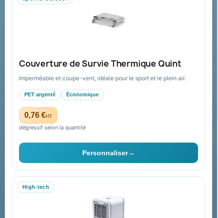
Aide & ressources
Guide : commande & devis
FAQ sur Promenoch Goodies Pub France
Couverture de Survie Thermique Quint
Conditions de retour
Imperméable et coupe-vent, idéale pour le sport et le plein air.
Paiement sécurisé
PET argenté
Économique
Plan du site
0,76 €
HT
dégressif selon la quantité
Contact & devis
Personnaliser
→
06 09 53 17 41
WhatsApp
High-tech
equipe@promenoch-goodies.com
Formulaire de contact