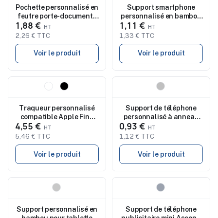
Pochette personnalisé en
Support smartphone
feutre porte-documents
personnalisé en bambou
1,88 €
1,11 €
POUCHLO
anti-stress CLINTON
2,26 € TTC
1,33 € TTC
Voir le produit
Voir le produit
Nouveau
Nouveau
Traqueur personnalisé
Support de téléphone
compatible Apple Find
personnalisé à anneau
4,55 €
0,93 €
My TAGY
en aluminium Cell
5,46 € TTC
1,12 € TTC
Voir le produit
Voir le produit
Nouveau
Nouveau
Support personnalisé en
Support de téléphone
bambou pour tablette
publicitaire mini Ascend