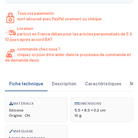
Tous vos paiements
sont sécurisé avec PayPal virement ou chèque
Livraison
partout en France délais pour les articles personnalisés de 5 à
10 jours après accord BAT
commande chez nous ?
cliquez ici pour être aider dans le processus de commande et
de demande devis
Fiche technique
Description
Caractéristiques
Ma
category
straighten
MATÉRIAUX
DIMENSIONS
Silicone
5,5 × 8,5 × 0,2 cm
Origine : CN
10 g
brush
MARQUAGE