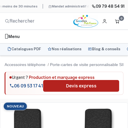
09 79 48 54 91
ns de 30 minutes
Mandat administratif & Chorus Pro
BAT systé
0
Menu
Catalogues PDF
Nos réalisations
Blog & conseils
Accessoires téléphone
Porte-cartes de visite personnalisable SI
Production et marquage express
Urgent ?
06 09 53 17 41
Devis express
NOUVEAU