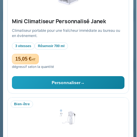
Demander un devis
Mini Climatiseur Personnalisé Janek
Climatiseur portable pour une fraîcheur immédiate au bureau ou
Recevez nos offres spéciales
en événement.
3 vitesses
Réservoir 700 ml
15,05 €
HT
dégressif selon la quantité
Vous pouvez vous désinscrire à tout moment. Vous trouverez pour
cela nos informations de contact dans les conditions d'utilisation du
Personnaliser
→
site.
Bien-être
Collectivités & administrations
Devis, mandat administratif et facturation Chorus Pro
adaptés au secteur public.