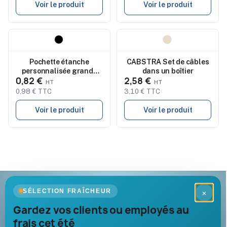
Voir le produit
Voir le produit
Nouveau
Nouveau
Pochette étanche
CABSTRA Set de câbles
personnalisée grande
dans un boîtier
0,82 €
2,58 €
pour smartphone - SMAG
0,98 € TTC
3,10 € TTC
Voir le produit
Voir le produit
Goodies Pub France
SÉLECTION FRAÎCHEUR
×
Objets publicitaires · par Promenoch
Gardez vos clients ou employés au
frais cet été
Votre partenaire B2B pour les goodies et cadeaux d’affaires