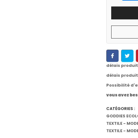
délais produi
délais produi
Possibilité d'
vous avez bes
CATÉGORIES :
GODDIES ECOL
TEXTILE - MOD
TEXTILE - MOD