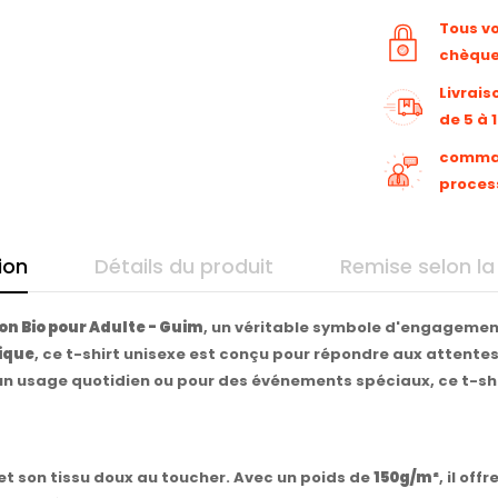
Tous v
chèqu
Livrais
de 5 à 
command
proces
ion
Détails du produit
Remise selon la
on Bio pour Adulte - Guim
, un véritable symbole d'engagement 
ique
, ce t-shirt unisexe est conçu pour répondre aux atten
r un usage quotidien ou pour des événements spéciaux, ce t-s
et son tissu doux au toucher. Avec un poids de
150g/m²
, il of