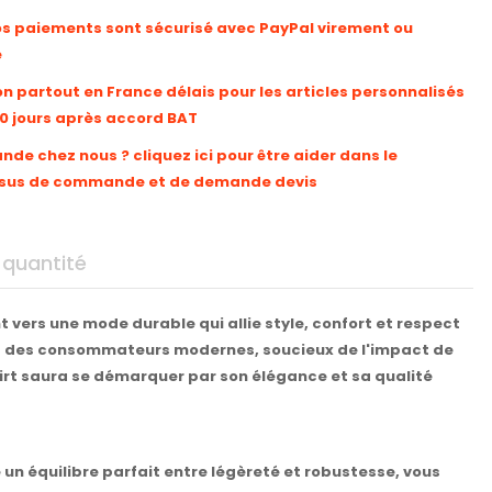
os paiements sont sécurisé avec PayPal virement ou
e
on partout en France délais pour les articles personnalisés
10 jours après accord BAT
e chez nous ? cliquez ici pour être aider dans le
sus de commande et de demande devis
 quantité
vers une mode durable qui allie style, confort et respect
tes des consommateurs modernes, soucieux de l'impact de
hirt saura se démarquer par son élégance et sa qualité
fre un équilibre parfait entre légèreté et robustesse, vous