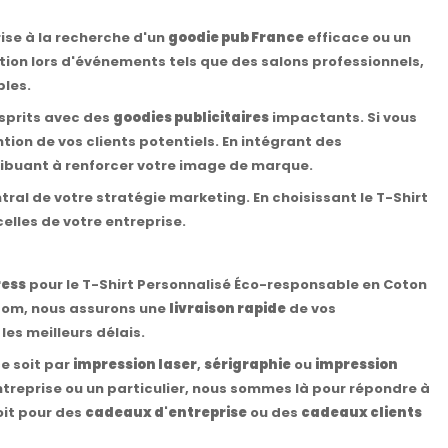
rise à la recherche d'un
goodie pub France
efficace ou un
ation lors d'événements tels que des salons professionnels,
bles.
sprits avec des
goodies publicitaires
impactants. Si vous
ention de vos clients potentiels. En intégrant des
ribuant à renforcer votre image de marque.
ntral de votre stratégie marketing. En choisissant le T-Shirt
elles de votre entreprise.
ress
pour le T-Shirt Personnalisé Éco-responsable en Coton
 Tom, nous assurons une
livraison rapide
de vos
es meilleurs délais.
e soit par
impression laser
,
sérigraphie
ou
impression
ntreprise ou un particulier, nous sommes là pour répondre à
oit pour des
cadeaux d'entreprise
ou des
cadeaux clients