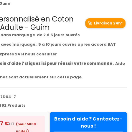
 Guim
Personnalisé en Coton
🚀
Livraison 24h*
 Adulte - Guim
t sans marquage de 2 à 5 jours ouvrés
t avec marquage : 5 à 10 jours ouvrés après accord BAT
express 24 H nous consulter
oin d'aide ? cliquez ici pour réussir votre commande
:
Aide
nes sont actuellement sur cette page.
D7D64-7
492 Produits
Besoin d'aide ? Contactez-
87 €
HT
(pour 5000
nous !
unités)