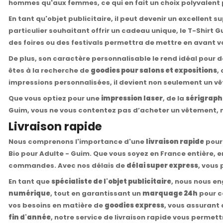
hommes qu'aux femmes, ce qui en fait un choix polyvalent 
En tant qu'objet publicitaire, il peut devenir un excellent
particulier souhaitant offrir un cadeau unique, le T-Shirt 
des foires ou des festivals permettra de mettre en avant
De plus, son caractère personnalisable le rend idéal pou
êtes à la recherche de
goodies pour salons et expositions
,
impressions personnalisées, il devient non seulement un v
Que vous optiez pour une
impression laser
, de la
sérigraph
Guim, vous ne vous contentez pas d’acheter un vêtement, ma
Livraison rapide
Nous comprenons l'importance d'une
livraison rapide
pour 
Bio pour Adulte - Guim. Que vous soyez en France entière,
commandes. Avec nos délais de
délai super express
, vous
En tant que
spécialiste de l'objet publicitaire
, nous nous e
numérique
, tout en garantissant un
marquage 24h
pour c
vos besoins en matière de
goodies express
, vous assurant 
fin d'année
, notre service de livraison rapide vous permettr