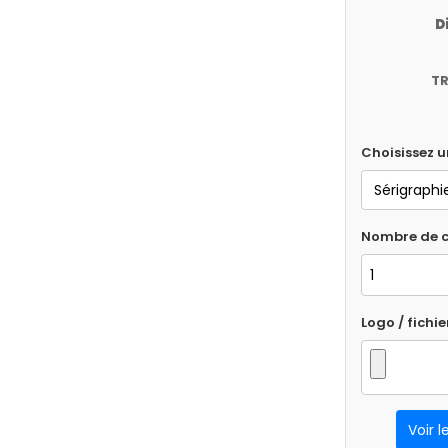
D
TR
Choisissez 
Nombre de c
Logo / fichie
Voir l