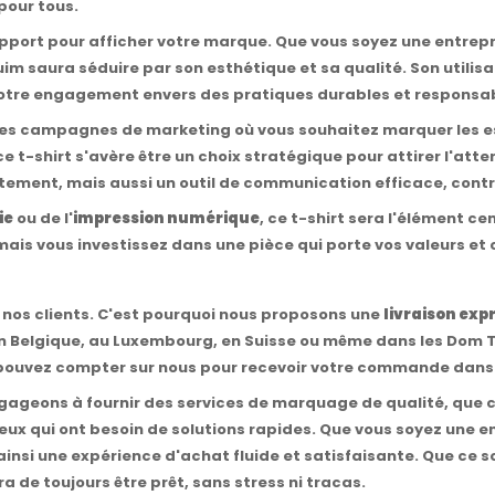
pour tous.
 support pour afficher votre marque. Que vous soyez une entrep
Guim saura séduire par son esthétique et sa qualité. Son utilis
 votre engagement envers des pratiques durables et responsa
r des campagnes de marketing où vous souhaitez marquer les e
 ce t-shirt s'avère être un choix stratégique pour attirer l'att
êtement, mais aussi un outil de communication efficace, cont
ie
ou de l'
impression numérique
, ce t-shirt sera l'élément ce
is vous investissez dans une pièce qui porte vos valeurs et c
nos clients. C'est pourquoi nous proposons une
livraison exp
 en Belgique, au Luxembourg, en Suisse ou même dans les Dom
 pouvez compter sur nous pour recevoir votre commande dans l
ngageons à fournir des services de marquage de qualité, que c
eux qui ont besoin de solutions rapides. Que vous soyez une e
ainsi une expérience d'achat fluide et satisfaisante. Que ce s
a de toujours être prêt, sans stress ni tracas.