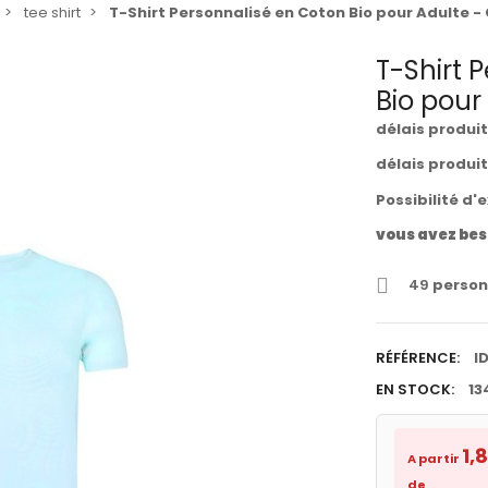
tee shirt
T-Shirt Personnalisé en Coton Bio pour Adulte -
T-Shirt 
Bio pour
délais produi
délais produi
Possibilité d'
vous avez bes
49
person
RÉFÉRENCE:
I
EN STOCK:
13
1,
A partir
de