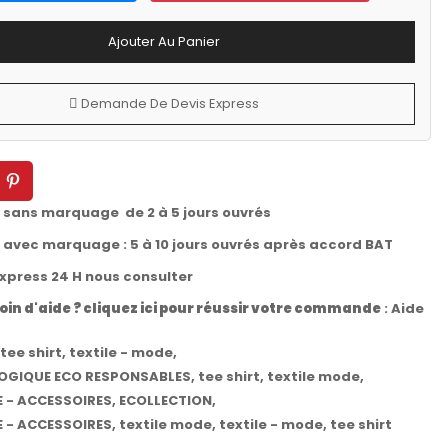
Ajouter Au Panier
Demande De Devis Express
t sans marquage de 2 à 5 jours ouvrés
t avec marquage : 5 à 10 jours ouvrés après accord BAT
express 24 H nous consulter
oin d'aide ? cliquez ici pour réussir votre commande
:
Aide
tee shirt
,
textile - mode
,
OGIQUE ECO RESPONSABLES
,
tee shirt
,
textile mode
,
E - ACCESSOIRES
,
ECOLLECTION
,
E - ACCESSOIRES
,
textile mode
,
textile - mode
,
tee shirt