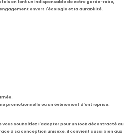
stels en font un indispensable de votre garde-robe,
engagement envers l'écologie et la durabilité.
urnée.
gne promotionnelle ou un événement d'entreprise.
e vous souhaitiez l'adopter pour un look décontracté au
râce à sa conception unisexe, il convient aussi bien aux