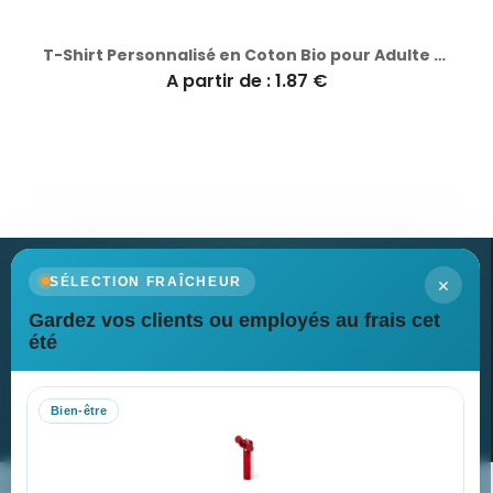
T-Shirt Personnalisé en Coton Bio pour Adulte - Guim
A partir de : 1.87 €
×
SÉLECTION FRAÎCHEUR
Gardez vos clients ou employés au frais cet
Newsletter
été
Recevez nos dernières nouvelles et nos offres spéciales
Bien-être
S’abonner
Nos expertises & accompagnement global