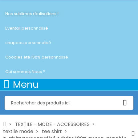
Nos sublimes réalisations !
Eventail personnalisé
chapeau personnalisé
Goodies été 100% personnalisé
Qui sommes Nous ?
Menu
TEXTILE - MODE - ACCESSOIRES
textile mode
tee shirt