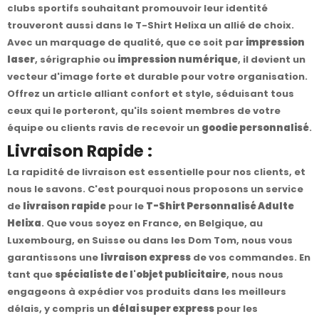
clubs sportifs souhaitant promouvoir leur identité
trouveront aussi dans le T-Shirt Helixa un allié de choix.
Avec un marquage de qualité, que ce soit par
impression
laser
, sérigraphie ou
impression numérique
, il devient un
vecteur d'image forte et durable pour votre organisation.
Offrez un article alliant confort et style, séduisant tous
ceux qui le porteront, qu'ils soient membres de votre
équipe ou clients ravis de recevoir un
goodie personnalisé
.
Livraison Rapide :
La rapidité de livraison est essentielle pour nos clients, et
nous le savons. C'est pourquoi nous proposons un service
de
livraison rapide
pour le
T-Shirt Personnalisé Adulte
Helixa
. Que vous soyez en France, en Belgique, au
Luxembourg, en Suisse ou dans les Dom Tom, nous vous
garantissons une
livraison express
de vos commandes. En
tant que
spécialiste de l'objet publicitaire
, nous nous
engageons à expédier vos produits dans les meilleurs
délais, y compris un
délai super express
pour les