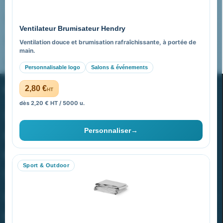
Pourquoi nous choisir ?
Ventilateur Brumisateur Hendry
FAQ sur Promenoch Goodies Pub France
Ventilation douce et brumisation rafraîchissante, à portée de
main.
Pourquoi ça a marché à 100% pour moi ?
Personnalisable logo
Salons & événements
PROMENOCH GOODIES
2,80 €
HT
dès 2,20 € HT / 5000 u.
Goodies Pubfrance est édité par Promenoch
Personnaliser
→
40 rue Madeleine Michelis
92 200 Neuilly
Sport & Outdoor
equipe@promenoch-goodies.com
VOTRE COMPTE
NOTRE SITE