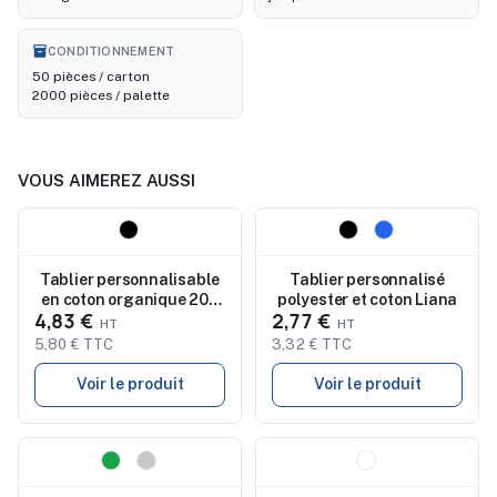
inventory_2
CONDITIONNEMENT
50 pièces / carton
2000 pièces / palette
VOUS AIMEREZ AUSSI
Nouveau
Nouveau
Tablier personnalisable
Tablier personnalisé
en coton organique 200
polyester et coton Liana
4,83 €
2,77 €
g/m² Raipur Colour
5,80 € TTC
3,32 € TTC
Voir le produit
Voir le produit
Nouveau
Nouveau