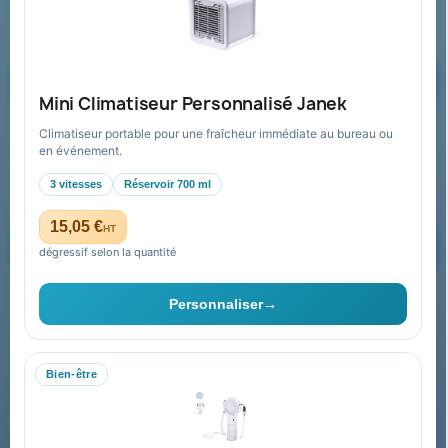
Formulaire de contact
Demander un devis
Mini Climatiseur Personnalisé Janek
Climatiseur portable pour une fraîcheur immédiate au bureau ou
Recevez nos offres spéciales
en événement.
3 vitesses
Réservoir 700 ml
15,05 €
HT
dégressif selon la quantité
Vous pouvez vous désinscrire à tout moment. Vous trouverez pour
cela nos informations de contact dans les conditions d'utilisation du
Personnaliser
→
site.
Bien-être
Collectivités & administrations
Devis, mandat administratif et facturation Chorus Pro