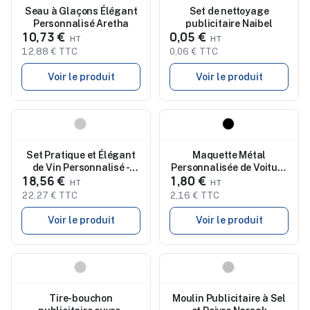
Seau à Glaçons Élégant
Set de nettoyage
Personnalisé Aretha
publicitaire Naibel
10,73 €
0,05 €
12,88 € TTC
0,06 € TTC
Voir le produit
Voir le produit
Nouveau
Nouveau
Set Pratique et Élégant
Maquette Métal
de Vin Personnalisé -
Personnalisée de Voiture
18,56 €
1,80 €
Neider Cadeaux
Vintage à Prix Abordable
d'Entreprise
- Cochep
22,27 € TTC
2,16 € TTC
Voir le produit
Voir le produit
Nouveau
Nouveau
Tire-bouchon
Moulin Publicitaire à Sel