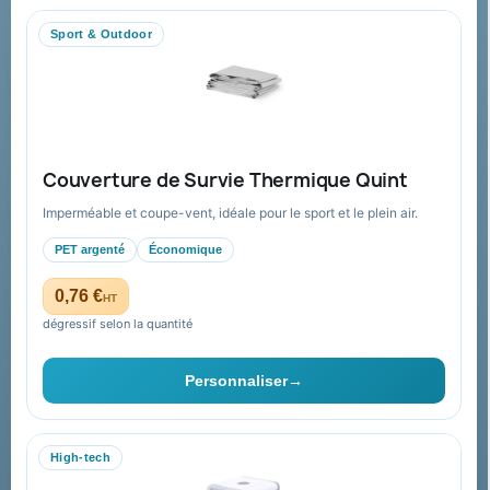
Nous contacter
Sport & Outdoor
Aide & ressources
Guide : commande & devis
FAQ sur Promenoch Goodies Pub France
Couverture de Survie Thermique Quint
Conditions de retour
Imperméable et coupe-vent, idéale pour le sport et le plein air.
Paiement sécurisé
PET argenté
Économique
Plan du site
0,76 €
HT
dégressif selon la quantité
Contact & devis
Personnaliser
→
06 09 53 17 41
WhatsApp
High-tech
equipe@promenoch-goodies.com