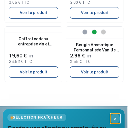
3,05 € TTC
2,00 € TTC
Voir le produit
Voir le produit
Nouveau
Nouveau
Coffret cadeau
entreprise vin et
Bougie Aromatique
fromages Hiblux
Personnalisée Vanille
19,60 €
2,96 €
Elora | Cadeau Unique
23,52 € TTC
3,55 € TTC
Voir le produit
Voir le produit
Goodies Pub France
SÉLECTION FRAÎCHEUR
×
Objets publicitaires · par Promenoch