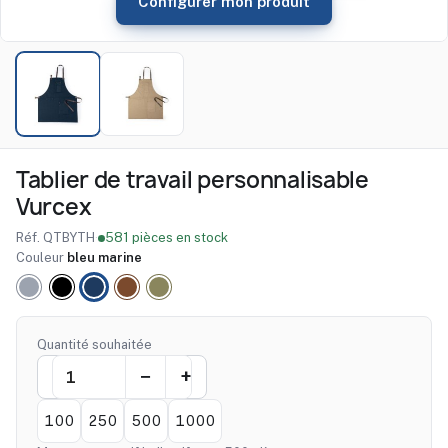
Configurer mon produit
Tablier de travail personnalisable
Vurcex
Réf. QTBYTH
·
581 pièces en stock
Couleur
bleu marine
gris
noir
bleu
Marron
Kaki
marine
Quantité souhaitée
100
250
500
1000