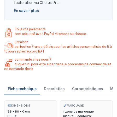
facturation via Chorus Pro.
En savoir plus
Tous vos paiements
sont sécurisé avec PayPal virement ou chèque
Livraison
partout en France délais pour les articles personnalisés de 5 à
10 jours après accord BAT
commande chez nous ?
cliquez ici pour être aider dans le processus de commande et
de demande devis
Fiche technique
Description
Caractéristiques
Ma
straighten
brush
DIMENSIONS
MARQUAGE
68 × 80 × 0 cm
1 zone de marquage
266 g
jusqu'à 8 couleurs