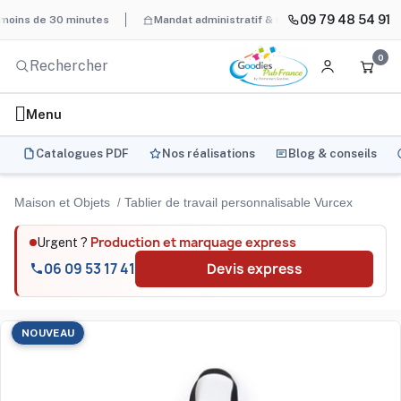
09 79 48 54 91
 de 30 minutes
Mandat administratif & Chorus Pro
BAT systéma
0
Menu
Catalogues PDF
Nos réalisations
Blog & conseils
Maison et Objets
Tablier de travail personnalisable Vurcex
Production et marquage express
Urgent ?
06 09 53 17 41
Devis express
NOUVEAU