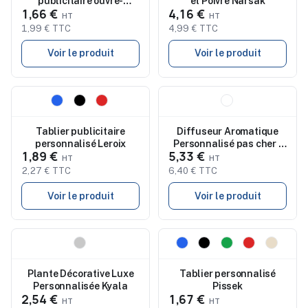
publicitaire ouvre-
et Poivre Narsak
1,66 €
4,16 €
bouteille Lavip
1,99 € TTC
4,99 € TTC
Voir le produit
Voir le produit
Nouveau
Nouveau
Tablier publicitaire
Diffuseur Aromatique
personnalisé Leroix
Personnalisé pas cher -
1,89 €
5,33 €
Boucher
2,27 € TTC
6,40 € TTC
Voir le produit
Voir le produit
Nouveau
Nouveau
Plante Décorative Luxe
Tablier personnalisé
Personnalisée Kyala
Pissek
2,54 €
1,67 €