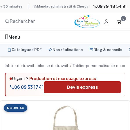
09 79 48 54 91
inutes
Mandat administratif & Chorus Pro
BAT systématique e
0
Menu
Catalogues PDF
Nos réalisations
Blog & conseils
tablier de travail - blouse de travail
Tablier personnalisable en cot
Production et marquage express
Urgent ?
06 09 53 17 41
Devis express
NOUVEAU