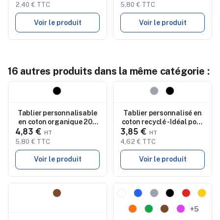
2,40 € TTC
5,80 € TTC
Voir le produit
Voir le produit
16 autres produits dans la même catégorie :
Nouveau
Nouveau
Tablier personnalisable
Tablier personnalisé en
en coton organique 200
coton recyclé - Idéal pour
4,83 €
3,85 €
g/m² Raipur Colour
les pros CUINA pas cher
5,80 € TTC
4,62 € TTC
Voir le produit
Voir le produit
Nouveau
Nouveau
+5