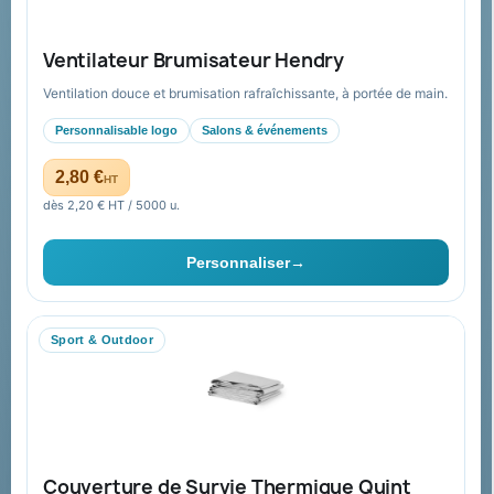
Nos produits
Notre société
Ventilateur Brumisateur Hendry
Nouveautés
À propos
Ventilation douce et brumisation rafraîchissante, à portée de main.
Nos expertises &
Promotions
accompagnement global
Personnalisable logo
Salons & événements
Catalogue goodies
Pourquoi nous choisir ?
2,80 €
HT
Cadeaux de fin d’année
Pourquoi ça a marché à 100%
dès 2,20 € HT / 5000 u.
pour moi ?
Ils nous ont fait confiance
Personnaliser
→
Livraison
Nous contacter
Sport & Outdoor
Aide & ressources
Guide : commande & devis
FAQ sur Promenoch Goodies Pub France
Couverture de Survie Thermique Quint