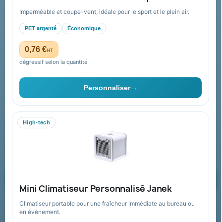
Conditions de retour
Imperméable et coupe-vent, idéale pour le sport et le plein air.
Paiement sécurisé
PET argenté
Économique
Plan du site
0,76 €
HT
dégressif selon la quantité
Contact & devis
Personnaliser
→
06 09 53 17 41
WhatsApp
High-tech
equipe@promenoch-goodies.com
Formulaire de contact
Demander un devis
Mini Climatiseur Personnalisé Janek
Climatiseur portable pour une fraîcheur immédiate au bureau ou
Recevez nos offres spéciales
en événement.