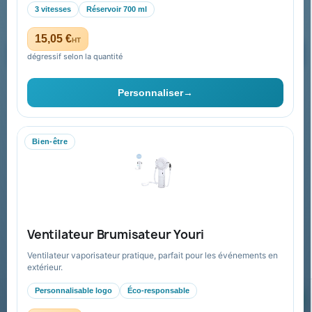
3 vitesses
Réservoir 700 ml
15,05 €
HT
dégressif selon la quantité
Vous pouvez vous désinscrire à tout moment. Vous trouverez pour
cela nos informations de contact dans les conditions d'utilisation du
Personnaliser
→
site.
Bien-être
Collectivités & administrations
Devis, mandat administratif et facturation Chorus Pro
adaptés au secteur public.
Espace collectivités
Ventilateur Brumisateur Youri
Ventilateur vaporisateur pratique, parfait pour les événements en
extérieur.
Personnalisable logo
Éco-responsable
© 2026 Goodies Pub France — Tous droits réservés