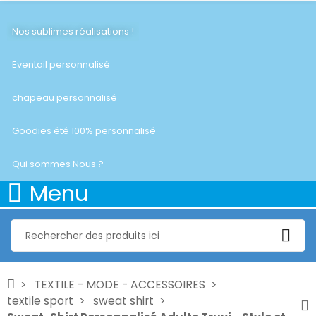
Nos sublimes réalisations !
Eventail personnalisé
chapeau personnalisé
Goodies été 100% personnalisé
Qui sommes Nous ?
Menu
TEXTILE - MODE - ACCESSOIRES
textile sport
sweat shirt