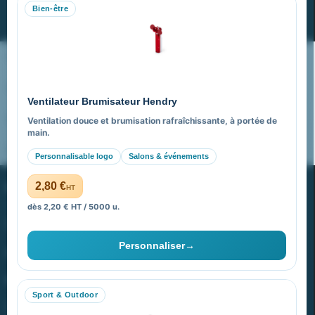
Bien-être
S’abonner
Nos expertises & accompagnement global
Pourquoi nous choisir ?
Ventilateur Brumisateur Hendry
FAQ sur Promenoch Goodies Pub France
Ventilation douce et brumisation rafraîchissante, à portée de
main.
Pourquoi ça a marché à 100% pour moi ?
Personnalisable logo
Salons & événements
PROMENOCH GOODIES
2,80 €
HT
dès 2,20 € HT / 5000 u.
Goodies Pubfrance est édité par Promenoch
Personnaliser
→
40 rue Madeleine Michelis
92 200 Neuilly
Sport & Outdoor
equipe@promenoch-goodies.com