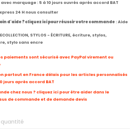
t avec marquage : 5 à 10 jours ouvrés après accord BAT
express 24 H nous consulter
oin d'aide ? cliquez ici pour réussir votre commande
:
Aide
ECOLLECTION
,
STYLOS - ÉCRITURE
,
écriture
,
stylos
,
cre
,
stylo sans encre
os paiements sont sécurisé avec PayPal virement ou
e
on partout en France délais pour les articles personnalisés
10 jours après accord BAT
e chez nous ? cliquez ici pour être aider dans le
sus de commande et de demande devis
 quantité