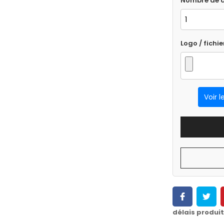
Nombre de c
Logo / fichie
Voir l
délais produi