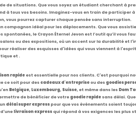
tude de situations. Que vous soyez un étudiant cherchant à pre
pond à tous vos besoins. Imaginez-vous en train de participer 
yon, vous pourrez capturer chaque pensée sans interruption.
un compagnon idéal pour les déplacements. Que vous assistiez
spontanées, le Crayon Éternel Jevon est l’outil qu’il vous fau
lons ou des expositions, où un accent sur la durabilité et l'i
r réaliser des esquisses d'idées qui vous viennent à l'esprit
tique et .
aison rapide
est essentielle pour nos clients. C'est pourquoi n
e ce soit pour des
cadeaux d'entreprise
ou des
goodies pers
qu'en
Belgique
,
Luxembourg
,
Suisse
, et même dans les
Dom T
ermettre de bénéficier de votre
goodie rapide
sans délai. Que
 un
délai super express
pour que vos événements soient toujour
z d'une
livraison express
qui répond à vos exigences les plus str