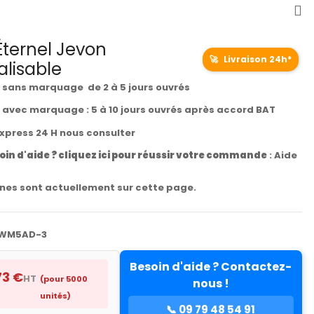
ternel Jevon
🚀
Livraison 24h*
lisable
t sans marquage de 2 à 5 jours ouvrés
t avec marquage : 5 à 10 jours ouvrés après accord BAT
express 24 H nous consulter
oin d'aide ? cliquez ici pour réussir votre commande
:
Aide
es sont actuellement sur cette page.
WM5AD-3
Besoin d'aide ? Contactez-
73 €
HT
(pour 5000
nous !
unités)
📞 09 79 48 54 91