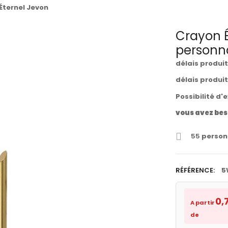
Éternel Jevon
Crayon É
personna
délais produi
délais produi
Possibilité d'
vous avez bes
55
personn
RÉFÉRENCE:
5
0,
A partir
de