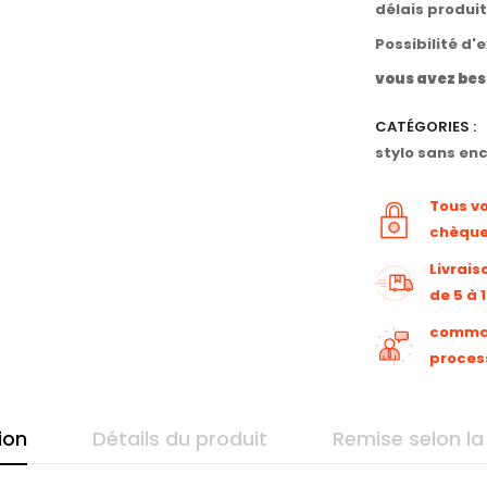
délais produi
Possibilité d'
vous avez bes
CATÉGORIES :
stylo sans en
Tous v
chèqu
Livrais
de 5 à 
command
proces
ion
Détails du produit
Remise selon la