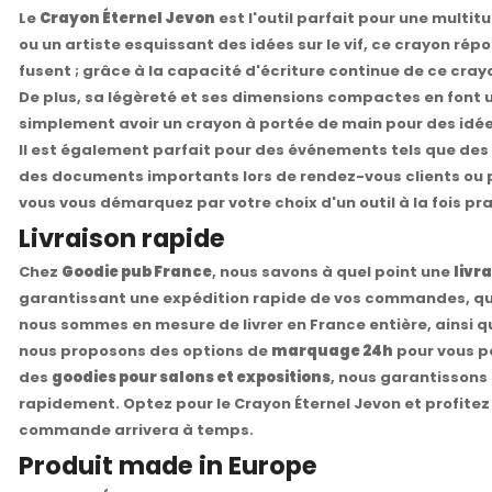
Le
Crayon Éternel Jevon
est l'outil parfait pour une multi
ou un artiste esquissant des idées sur le vif, ce crayon ré
fusent ; grâce à la capacité d'écriture continue de ce cra
De plus, sa légèreté et ses dimensions compactes en font 
simplement avoir un crayon à portée de main pour des idées 
Il est également parfait pour des événements tels que des sa
des documents importants lors de rendez-vous clients ou pou
vous vous démarquez par votre choix d'un outil à la fois pra
Livraison rapide
Chez
Goodie pub France
, nous savons à quel point une
livr
garantissant une expédition rapide de vos commandes, qu
nous sommes en mesure de livrer en France entière, ainsi 
nous proposons des options de
marquage 24h
pour vous p
des
goodies pour salons et expositions
, nous garantissons
rapidement. Optez pour le Crayon Éternel Jevon et profite
commande arrivera à temps.
Produit made in Europe