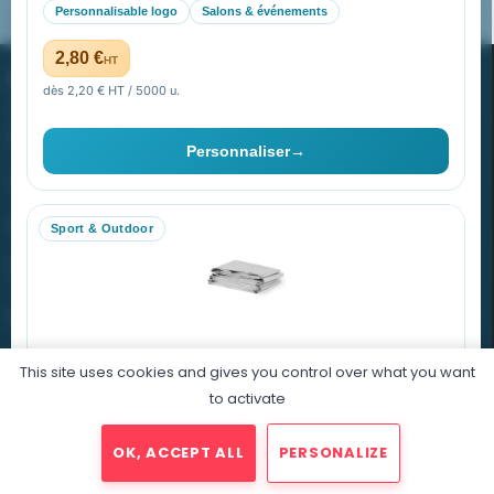
Personnalisable logo
Salons & événements
Pourquoi ça a marché à 100% pour moi ?
2,80 €
HT
PROMENOCH GOODIES
dès 2,20 € HT / 5000 u.
Goodies Pubfrance est édité par Promenoch
Personnaliser
→
40 rue Madeleine Michelis
92 200 Neuilly
Sport & Outdoor
equipe@promenoch-goodies.com
VOTRE COMPTE
NOTRE SITE
This site uses cookies and gives you control over what you want
Couverture de Survie Thermique Quint
to activate
NOTRE SOCIÉTÉ
Imperméable et coupe-vent, idéale pour le sport et le plein air.
PET argenté
Économique
OK, ACCEPT ALL
PERSONALIZE
0,76 €
HT