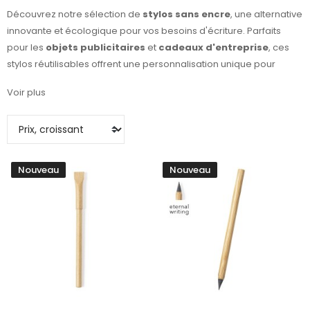
Découvrez notre sélection de
stylos sans encre
, une alternative
innovante et écologique pour vos besoins d'écriture. Parfaits
pour les
objets publicitaires
et
cadeaux d'entreprise
, ces
stylos réutilisables offrent une personnalisation unique pour
mettre en avant votre marque. Idéaux pour les écoles, les
Voir plus
bureaux ou les événements, ils allient praticité et durabilité. Optez
pour une solution d'écriture respectueuse de l'environnement
tout en faisant passer un message fort avec des
produits
personnalisés
. Explorez nos modèles variés et trouvez le stylo
qui correspond le mieux à votre image de marque.
Nouveau
Nouveau