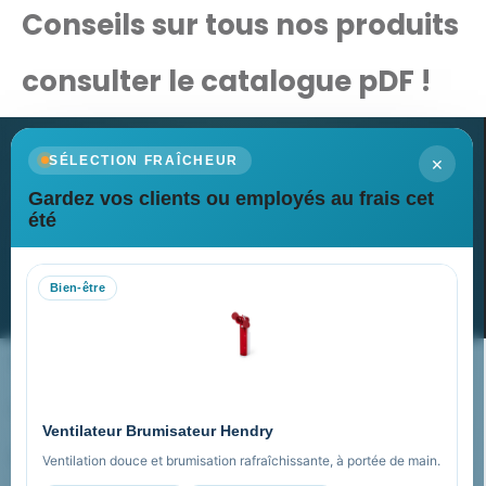
Conseils sur tous nos produits
consulter le catalogue pDF !
×
SÉLECTION FRAÎCHEUR
Gardez vos clients ou employés au frais cet
Newsletter
été
Recevez nos dernières nouvelles et nos offres spéciales
Bien-être
S’abonner
Nos expertises & accompagnement global
Pourquoi nous choisir ?
Ventilateur Brumisateur Hendry
FAQ sur Promenoch Goodies Pub France
Ventilation douce et brumisation rafraîchissante, à portée de main.