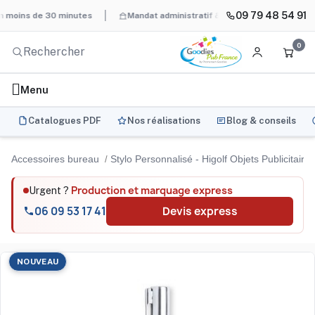
09 79 48 54 91
s de 30 minutes
Mandat administratif & Chorus Pro
BAT systé
0
Menu
Catalogues PDF
Nos réalisations
Blog & conseils
Accessoires bureau
Stylo Personnalisé - Higolf Objets Publicitaire
Production et marquage express
Urgent ?
06 09 53 17 41
Devis express
NOUVEAU