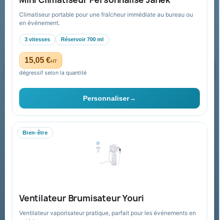
Climatiseur portable pour une fraîcheur immédiate au bureau ou
Recevez nos offres spéciales
en événement.
3 vitesses
Réservoir 700 ml
15,05 €
HT
dégressif selon la quantité
Vous pouvez vous désinscrire à tout moment. Vous trouverez pour
cela nos informations de contact dans les conditions d'utilisation du
Personnaliser
→
site.
Bien-être
Collectivités & administrations
Devis, mandat administratif et facturation Chorus Pro
adaptés au secteur public.
Espace collectivités
Ventilateur Brumisateur Youri
Ventilateur vaporisateur pratique, parfait pour les événements en