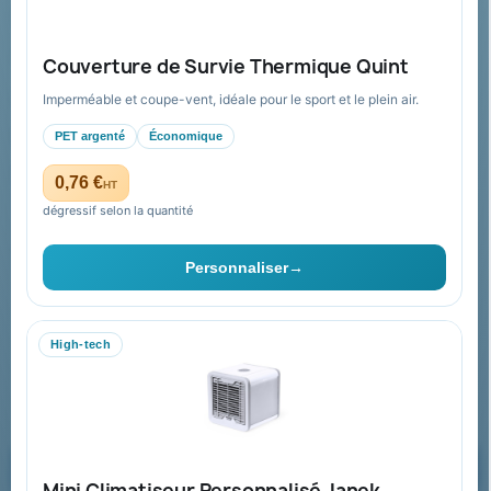
Guide : commande & devis
FAQ sur Promenoch Goodies Pub France
Couverture de Survie Thermique Quint
Conditions de retour
Imperméable et coupe-vent, idéale pour le sport et le plein air.
Paiement sécurisé
PET argenté
Économique
Plan du site
0,76 €
HT
dégressif selon la quantité
Contact & devis
Personnaliser
→
06 09 53 17 41
WhatsApp
High-tech
equipe@promenoch-goodies.com
Formulaire de contact
Demander un devis
Mini Climatiseur Personnalisé Janek