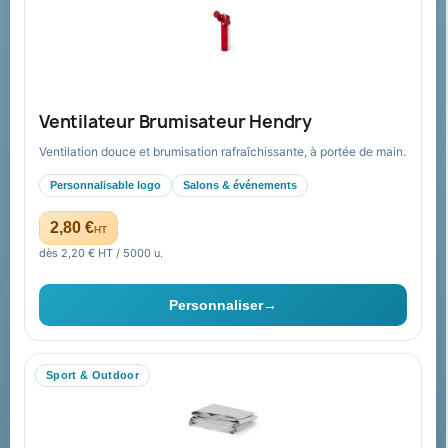
Mandat administratif & Chorus Pro
Paiement sécurisé
Expédition suivie
Nos produits
Notre société
Ventilateur Brumisateur Hendry
Nouveautés
À propos
Ventilation douce et brumisation rafraîchissante, à portée de main.
Nos expertises &
Promotions
accompagnement global
Personnalisable logo
Salons & événements
Catalogue goodies
Pourquoi nous choisir ?
2,80 €
HT
Cadeaux de fin d’année
Pourquoi ça a marché à 100%
dès 2,20 € HT / 5000 u.
pour moi ?
Ils nous ont fait confiance
Personnaliser
→
Livraison
Nous contacter
Sport & Outdoor
Aide & ressources