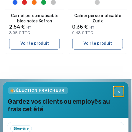
Nouveau
Nouveau
Carnet personnalisable
Cahier personnalisable
bloc notes Kefron
Zurix
2,54 €
0,36 €
3,05 € TTC
0,43 € TTC
Voir le produit
Voir le produit
Goodies Pub France
SÉLECTION FRAÎCHEUR
×
Objets publicitaires · par Promenoch
Gardez vos clients ou employés au
frais cet été
Votre partenaire B2B pour les goodies et cadeaux d’affaires
personnalisés : conseil, marquage et livraison pour entreprises,
collectivités et administrations.
Bien-être