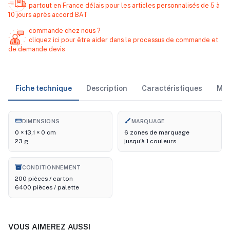
partout en France délais pour les articles personnalisés de 5 à
10 jours après accord BAT
commande chez nous ?
cliquez ici pour être aider dans le processus de commande et
de demande devis
Fiche technique
Description
Caractéristiques
Ma
straighten
brush
DIMENSIONS
MARQUAGE
0 × 13,1 × 0 cm
6 zones de marquage
23 g
jusqu'à 1 couleurs
inventory_2
CONDITIONNEMENT
200 pièces / carton
6400 pièces / palette
VOUS AIMEREZ AUSSI