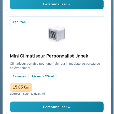
Personnaliser
→
06 09 53 17 41
WhatsApp
High-tech
equipe@promenoch-goodies.com
Formulaire de contact
Demander un devis
Mini Climatiseur Personnalisé Janek
Climatiseur portable pour une fraîcheur immédiate au bureau ou
Recevez nos offres spéciales
en événement.
3 vitesses
Réservoir 700 ml
15,05 €
HT
dégressif selon la quantité
Vous pouvez vous désinscrire à tout moment. Vous trouverez pour
cela nos informations de contact dans les conditions d'utilisation du
Personnaliser
→
site.