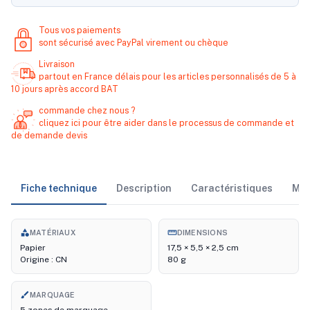
Tous vos paiements
sont sécurisé avec PayPal virement ou chèque
Livraison
partout en France délais pour les articles personnalisés de 5 à
10 jours après accord BAT
commande chez nous ?
cliquez ici pour être aider dans le processus de commande et
de demande devis
Fiche technique
Description
Caractéristiques
Ma
category
straighten
MATÉRIAUX
DIMENSIONS
Papier
17,5 × 5,5 × 2,5 cm
Origine : CN
80 g
brush
MARQUAGE