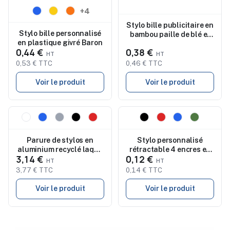
+4
Stylo bille publicitaire en
Stylo bille personnalisé
bambou paille de blé et
en plastique givré Baron
ABS Toyama
0,44 €
0,38 €
0,53 € TTC
0,46 € TTC
Voir le produit
Voir le produit
Nouveau
Nouveau
Parure de stylos en
Stylo personnalisé
aluminium recyclé laqué
rétractable 4 encres en
3,14 €
0,12 €
Ilaria
ABS KUNOY
3,77 € TTC
0,14 € TTC
Voir le produit
Voir le produit