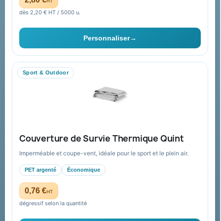
HT
Cadeaux de fin d’année
Pourquoi ça a marché à 100%
dès 2,20 € HT / 5000 u.
pour moi ?
Ils nous ont fait confiance
Personnaliser
→
Livraison
Nous contacter
Sport & Outdoor
Aide & ressources
Guide : commande & devis
FAQ sur Promenoch Goodies Pub France
Couverture de Survie Thermique Quint
Conditions de retour
Imperméable et coupe-vent, idéale pour le sport et le plein air.
Paiement sécurisé
PET argenté
Économique
Plan du site
0,76 €
HT
dégressif selon la quantité
Contact & devis