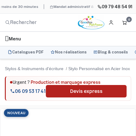
09 79 48 54 91
 de 30 minutes
Mandat administratif & Chorus Pro
BAT systém
0
Menu
Catalogues PDF
Nos réalisations
Blog & conseils
Stylos & Instruments d'écriture
Stylo Personnalisé en Acier Inox 
Production et marquage express
Urgent ?
06 09 53 17 41
Devis express
NOUVEAU