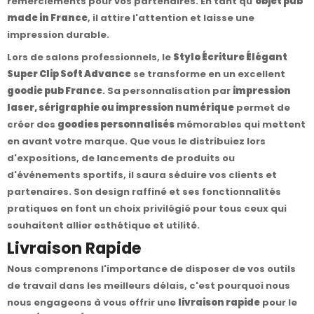
remerciements pour vos partenaires. En tant qu'
objet pub
made in France
, il attire l'attention et laisse une
impression durable.
Lors de salons professionnels, le
Stylo Écriture Élégant
Super Clip Soft Advance
se transforme en un excellent
goodie pub France
. Sa personnalisation par
impression
laser, sérigraphie ou impression numérique
permet de
créer des
goodies personnalisés
mémorables qui mettent
en avant votre marque. Que vous le distribuiez lors
d'expositions, de lancements de produits ou
d'événements sportifs, il saura séduire vos clients et
partenaires. Son design raffiné et ses fonctionnalités
pratiques en font un choix privilégié pour tous ceux qui
souhaitent allier esthétique et utilité.
Livraison Rapide
Nous comprenons l'importance de disposer de vos outils
de travail dans les meilleurs délais, c'est pourquoi nous
nous engageons à vous offrir une
livraison rapide
pour le