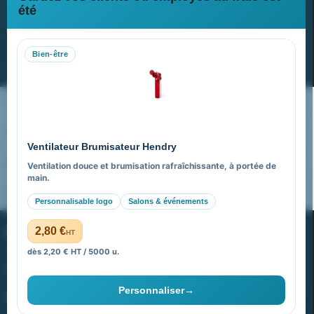
Newsletter
été
Recevez nos dernières nouvelles et nos offres spéciales
Bien-être
S’abonner
Nos expertises & accompagnement global
Pourquoi nous choisir ?
Ventilateur Brumisateur Hendry
FAQ sur Promenoch Goodies Pub France
Ventilation douce et brumisation rafraîchissante, à portée de
main.
Pourquoi ça a marché à 100% pour moi ?
Personnalisable logo
Salons & événements
PROMENOCH GOODIES
2,80 €
HT
dès 2,20 € HT / 5000 u.
Goodies Pubfrance est édité par Promenoch
Personnaliser
→
40 rue Madeleine Michelis