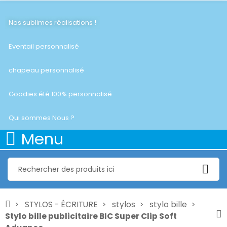
Nos sublimes réalisations !
Eventail personnalisé
chapeau personnalisé
Goodies été 100% personnalisé
Qui sommes Nous ?
Menu
STYLOS - ÉCRITURE
stylos
stylo bille
Stylo bille publicitaire BIC Super Clip Soft