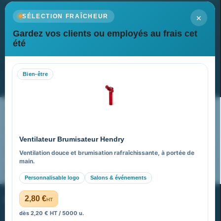
×
SÉLECTION FRAÎCHEUR
Gardez vos clients ou employés au frais cet
Newsletter
été
Recevez nos dernières nouvelles et nos offres spéciales
Bien-être
S’abonner
Nos expertises & accompagnement global
Pourquoi nous choisir ?
Ventilateur Brumisateur Hendry
FAQ sur Promenoch Goodies Pub France
Ventilation douce et brumisation rafraîchissante, à portée de
main.
Pourquoi ça a marché à 100% pour moi ?
Personnalisable logo
Salons & événements
PROMENOCH GOODIES
2,80 €
HT
dès 2,20 € HT / 5000 u.