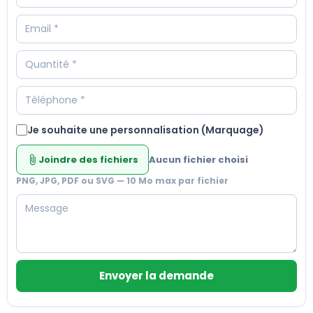
Je souhaite une personnalisation (Marquage)
Joindre des fichiers
Aucun fichier choisi
attach_file
PNG, JPG, PDF ou SVG — 10 Mo max par fichier
Envoyer la demande