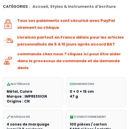
CATÉGORIES :
Accueil
,
Stylos & Instruments d'écriture
Tous vos paiements sont sécurisé avec PayPal
virement ou chèque
Livraison partout en France délais pour les articles
personnalisés de 5 à 10 jours après accord BAT
commande chez nous ? cliquez ici pour être aider
dans le processus de commande et de demande
devis
MATÉRIAUX
DIMENSIONS
category
straighten
Métal, Cuivre
0 × 0 × 15 cm
Marque : IMPRESSION
47 g
Origine : CN
MARQUAGE
CONDITIONNEMENT
brush
inventory_2
4 zones de marquage
100 pièces / carton