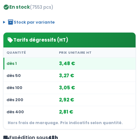
En stock
(7553 pcs)
check_circle
inventory_2
Stock par variante
Tarifs dégressifs (HT)
sell
QUANTITÉ
PRIX UNITAIRE HT
3,48 €
dès 1
3,27 €
dès 50
3,05 €
dès 100
2,92 €
dès 200
2,81 €
dès 400
Hors frais de marquage. Prix indicatifs selon quantité.
Expédition sous
48h
local_shipping