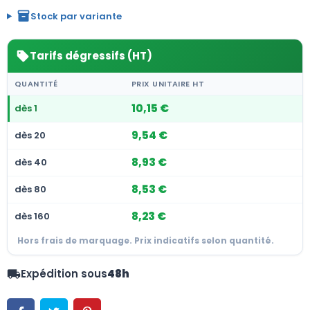
inventory_2
Stock par variante
Tarifs dégressifs (HT)
sell
QUANTITÉ
PRIX UNITAIRE HT
10,15 €
dès 1
9,54 €
dès 20
8,93 €
dès 40
8,53 €
dès 80
8,23 €
dès 160
Hors frais de marquage. Prix indicatifs selon quantité.
Expédition sous
48h
local_shipping