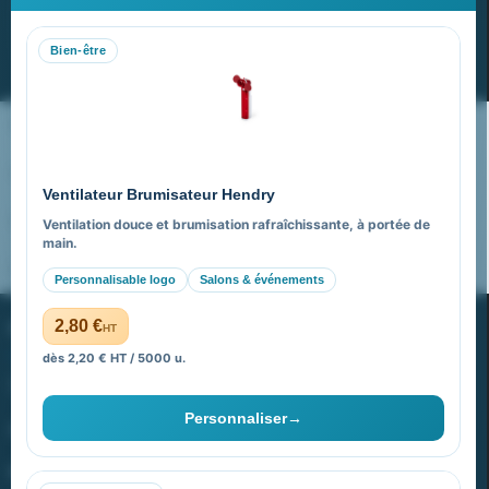
Recevez nos dernières nouvelles et nos offres spéciales
Bien-être
S’abonner
Nos expertises & accompagnement global
Pourquoi nous choisir ?
Ventilateur Brumisateur Hendry
FAQ sur Promenoch Goodies Pub France
Ventilation douce et brumisation rafraîchissante, à portée de
main.
Pourquoi ça a marché à 100% pour moi ?
Personnalisable logo
Salons & événements
PROMENOCH GOODIES
2,80 €
HT
dès 2,20 € HT / 5000 u.
Goodies Pubfrance est édité par Promenoch
Personnaliser
→
40 rue Madeleine Michelis
92 200 Neuilly