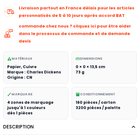
Livraison partout en France délais pour les articles
personnalisés de 5 à 10 jours après accord BAT
commande chez nous ? cliquez ici pour être aider
dans le processus de commande et de demande
devis
MATÉRIAUX
DIMENSIONS
category
straighten
Papier, Cuivre
0 × 0 × 13,5 cm
Marque : Charles Dickens
73 g
Origine : CN
MARQUAGE
CONDITIONNEMENT
brush
inventory_2
4 zones de marquage
160 pièces / carton
jusqu'à 1 couleurs
3200 pièces / palette
dès 1 pièces
DESCRIPTION