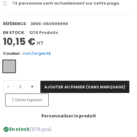
74
personnes sont actuellement sur cette page.
RÉFÉRENCE:
3865-050999999
EN STOCK:
1276 Produits
10,15 €
HT
Couleur :
noir/argenté
−
+
AJOUTER AU PANIER (SANS MARQUAGE)
Devis Express
Personnaliser le produit
En stock
(1276 pcs)
check_circle