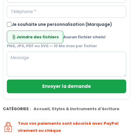
Je souhaite une personnalisation (Marquage)
Joindre des fichiers
Aucun fichier choisi
attach_file
PNG, JPG, PDF ou SVG — 10 Mo max par fichier
Envoyer la demande
CATÉGORIES :
Accueil
,
Stylos & Instruments d'écriture
Tous vos paiements sont sécurisé avec PayPal
virement ou chèque