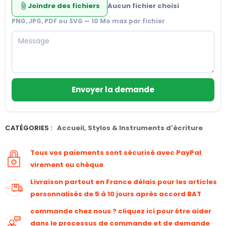
Joindre des fichiers
Aucun fichier choisi
attach_file
PNG, JPG, PDF ou SVG — 10 Mo max par fichier
Envoyer la demande
CATÉGORIES :
Accueil
,
Stylos & Instruments d'écriture
Tous vos paiements sont sécurisé avec PayPal
virement ou chèque
Livraison partout en France délais pour les articles
personnalisés de 5 à 10 jours après accord BAT
commande chez nous ? cliquez ici pour être aider
dans le processus de commande et de demande