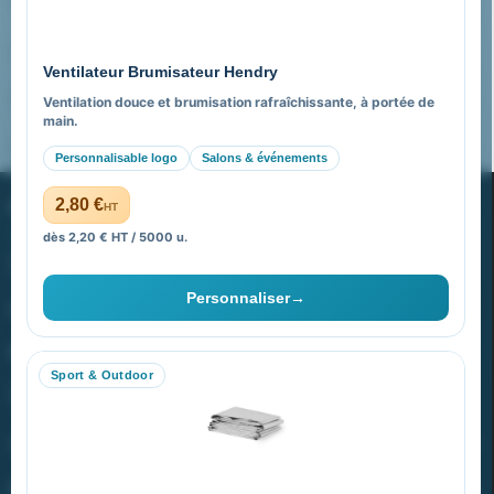
Nos expertises & accompagnement global
Pourquoi nous choisir ?
Ventilateur Brumisateur Hendry
FAQ sur Promenoch Goodies Pub France
Ventilation douce et brumisation rafraîchissante, à portée de
main.
Pourquoi ça a marché à 100% pour moi ?
Personnalisable logo
Salons & événements
PROMENOCH GOODIES
2,80 €
HT
dès 2,20 € HT / 5000 u.
Goodies Pubfrance est édité par Promenoch
Personnaliser
→
40 rue Madeleine Michelis
92 200 Neuilly
Sport & Outdoor
equipe@promenoch-goodies.com
VOTRE COMPTE
NOTRE SITE