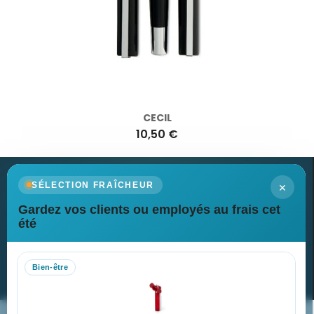
CECIL
10,50 €
×
SÉLECTION FRAÎCHEUR
Gardez vos clients ou employés au frais cet
Newsletter
été
Recevez nos dernières nouvelles et nos offres spéciales
Bien-être
S’abonner