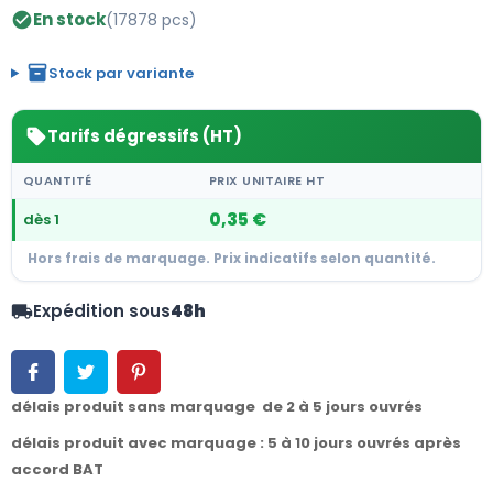
En stock
(17878 pcs)
check_circle
inventory_2
Stock par variante
Tarifs dégressifs (HT)
sell
QUANTITÉ
PRIX UNITAIRE HT
0,35 €
dès 1
Hors frais de marquage. Prix indicatifs selon quantité.
Expédition sous
48h
local_shipping
délais produit sans marquage de 2 à 5 jours ouvrés
délais produit avec marquage : 5 à 10 jours ouvrés après
accord BAT