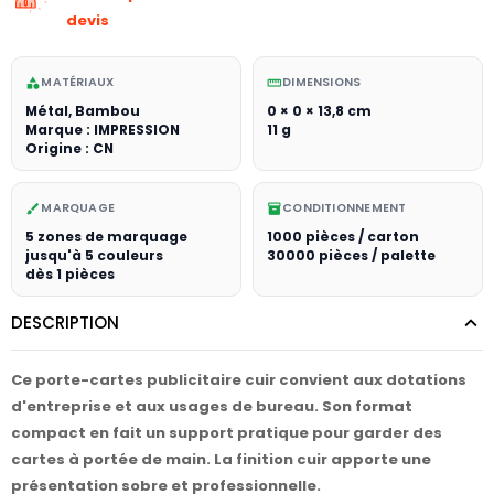
devis
MATÉRIAUX
DIMENSIONS
category
straighten
Métal, Bambou
0 × 0 × 13,8 cm
Marque : IMPRESSION
11 g
Origine : CN
MARQUAGE
CONDITIONNEMENT
brush
inventory_2
5 zones de marquage
1000 pièces / carton
jusqu'à 5 couleurs
30000 pièces / palette
dès 1 pièces
DESCRIPTION
Ce porte-cartes publicitaire cuir convient aux dotations
d'entreprise et aux usages de bureau. Son format
compact en fait un support pratique pour garder des
cartes à portée de main. La finition cuir apporte une
présentation sobre et professionnelle.