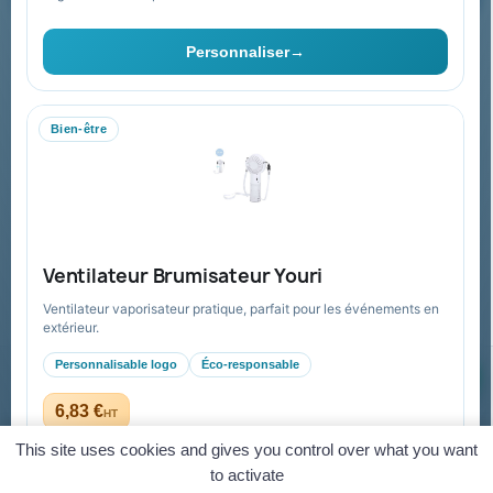
Vous pouvez vous désinscrire à tout moment. Vous trouverez pour
cela nos informations de contact dans les conditions d'utilisation du
Personnaliser
→
site.
Bien-être
Collectivités & administrations
Devis, mandat administratif et facturation Chorus Pro
adaptés au secteur public.
Espace collectivités
Ventilateur Brumisateur Youri
Ventilateur vaporisateur pratique, parfait pour les événements en
extérieur.
Personnalisable logo
Éco-responsable
© 2026 Goodies Pub France — Tous droits réservés
Mentions légales
CGV
Paiement sécurisé
Gestion des cookies
6,83 €
HT
dès 5,23 € HT en quantité
Virement
Mandat administratif
CB
Visa
Mastercard
This site uses cookies and gives you control over what you want
to activate