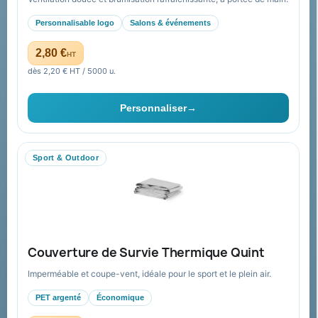
Nos expertises &
Promotions
accompagnement global
Personnalisable logo
Salons & événements
Catalogue goodies
Pourquoi nous choisir ?
2,80 €
HT
Cadeaux de fin d’année
Pourquoi ça a marché à 100%
dès 2,20 € HT / 5000 u.
pour moi ?
Ils nous ont fait confiance
Personnaliser
→
Livraison
Nous contacter
Sport & Outdoor
Aide & ressources
Guide : commande & devis
FAQ sur Promenoch Goodies Pub France
Couverture de Survie Thermique Quint
Conditions de retour
Imperméable et coupe-vent, idéale pour le sport et le plein air.
Paiement sécurisé
PET argenté
Économique