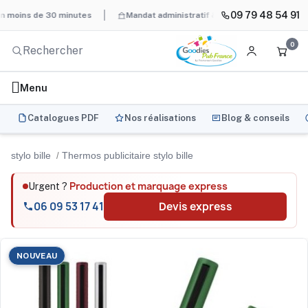
09 79 48 54 91
ns de 30 minutes
Mandat administratif & Chorus Pro
BAT systé
0
Menu
Catalogues PDF
Nos réalisations
Blog & conseils
stylo bille
Thermos publicitaire stylo bille
Production et marquage express
Urgent ?
06 09 53 17 41
Devis express
NOUVEAU