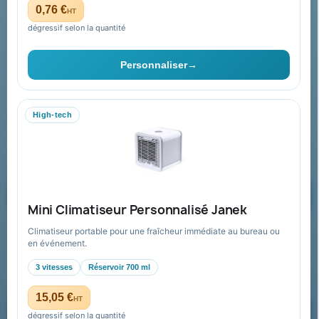
Plan du site
0,76 €
HT
dégressif selon la quantité
Contact & devis
Personnaliser
→
06 09 53 17 41
WhatsApp
High-tech
equipe@promenoch-goodies.com
Formulaire de contact
Demander un devis
Mini Climatiseur Personnalisé Janek
Climatiseur portable pour une fraîcheur immédiate au bureau ou
Recevez nos offres spéciales
en événement.
3 vitesses
Réservoir 700 ml
15,05 €
HT
dégressif selon la quantité