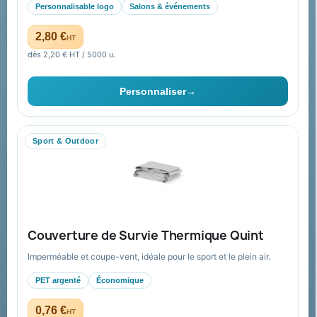
accompagnement global
Personnalisable logo
Salons & événements
Catalogue goodies
Pourquoi nous choisir ?
2,80 €
HT
Cadeaux de fin d’année
Pourquoi ça a marché à 100%
dès 2,20 € HT / 5000 u.
pour moi ?
Ils nous ont fait confiance
Personnaliser
→
Livraison
Nous contacter
Sport & Outdoor
Aide & ressources
Guide : commande & devis
FAQ sur Promenoch Goodies Pub France
Couverture de Survie Thermique Quint
Conditions de retour
Imperméable et coupe-vent, idéale pour le sport et le plein air.
Paiement sécurisé
PET argenté
Économique
Plan du site
0,76 €
HT