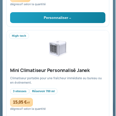
dégressif selon la quantité
Contact & devis
Personnaliser
→
06 09 53 17 41
WhatsApp
High-tech
equipe@promenoch-goodies.com
Formulaire de contact
Demander un devis
Mini Climatiseur Personnalisé Janek
Climatiseur portable pour une fraîcheur immédiate au bureau ou
Recevez nos offres spéciales
en événement.
3 vitesses
Réservoir 700 ml
15,05 €
HT
dégressif selon la quantité