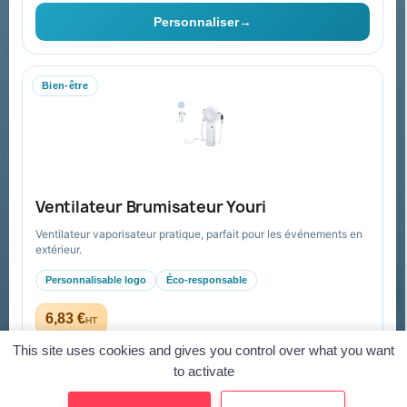
Vous pouvez vous désinscrire à tout moment. Vous trouverez pour
cela nos informations de contact dans les conditions d'utilisation du
Personnaliser
→
site.
Bien-être
Collectivités & administrations
Devis, mandat administratif et facturation Chorus Pro
adaptés au secteur public.
Espace collectivités
Ventilateur Brumisateur Youri
Ventilateur vaporisateur pratique, parfait pour les événements en
extérieur.
Personnalisable logo
Éco-responsable
© 2026 Goodies Pub France — Tous droits réservés
Mentions légales
CGV
Paiement sécurisé
Gestion des cookies
6,83 €
HT
dès 5,23 € HT en quantité
Virement
Mandat administratif
CB
Visa
Mastercard
This site uses cookies and gives you control over what you want
to activate
Personnaliser
→