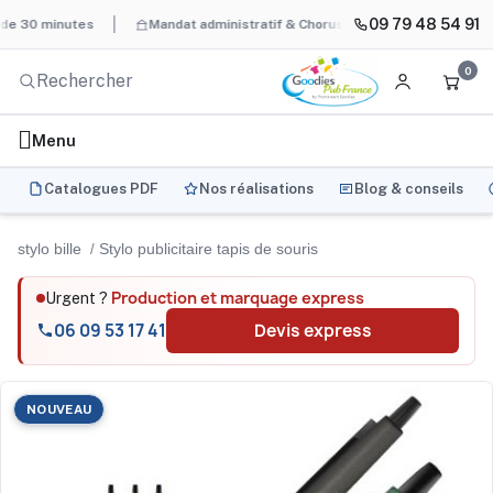
09 79 48 54 91
 minutes
Mandat administratif & Chorus Pro
BAT systématique
0
Menu
Catalogues PDF
Nos réalisations
Blog & conseils
stylo bille
Stylo publicitaire tapis de souris
Production et marquage express
Urgent ?
06 09 53 17 41
Devis express
NOUVEAU