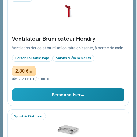
Mandat administratif & Chorus Pro
Paiement sécurisé
Expédition suivie
Nos produits
Notre société
Ventilateur Brumisateur Hendry
Nouveautés
À propos
Ventilation douce et brumisation rafraîchissante, à portée de main.
Nos expertises &
Promotions
accompagnement global
Personnalisable logo
Salons & événements
Catalogue goodies
Pourquoi nous choisir ?
2,80 €
HT
Cadeaux de fin d’année
Pourquoi ça a marché à 100%
dès 2,20 € HT / 5000 u.
pour moi ?
Ils nous ont fait confiance
Personnaliser
→
Livraison
Nous contacter
Sport & Outdoor
Aide & ressources