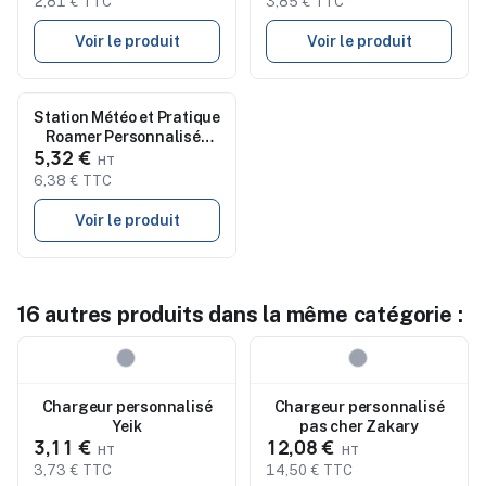
2,81 € TTC
3,85 € TTC
Voir le produit
Voir le produit
Station Météo et Pratique
Nouveau
Roamer Personnalisée
5,32 €
pas cher
6,38 € TTC
Voir le produit
16 autres produits dans la même catégorie :
Nouveau
Nouveau
Chargeur personnalisé
Chargeur personnalisé
Yeik
pas cher Zakary
3,11 €
12,08 €
3,73 € TTC
14,50 € TTC