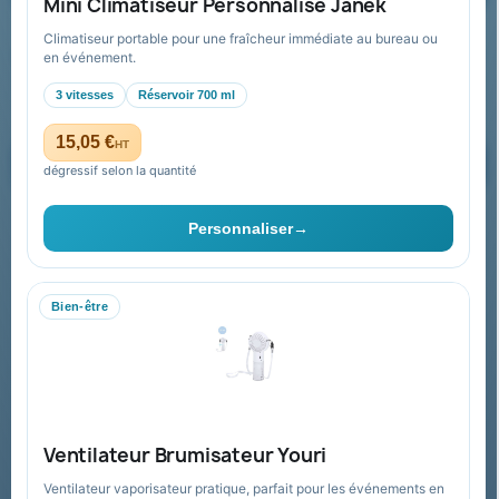
Mini Climatiseur Personnalisé Janek
Climatiseur portable pour une fraîcheur immédiate au bureau ou
Recevez nos offres spéciales
en événement.
3 vitesses
Réservoir 700 ml
15,05 €
HT
dégressif selon la quantité
Vous pouvez vous désinscrire à tout moment. Vous trouverez pour
cela nos informations de contact dans les conditions d'utilisation du
Personnaliser
→
site.
Bien-être
Collectivités & administrations
Devis, mandat administratif et facturation Chorus Pro
adaptés au secteur public.
Espace collectivités
Ventilateur Brumisateur Youri
Ventilateur vaporisateur pratique, parfait pour les événements en