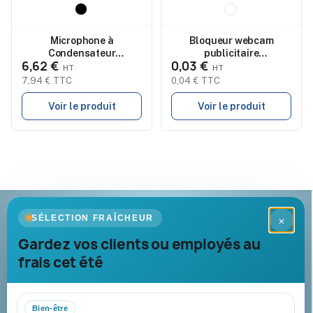
Nouveau
Nouveau
Microphone à
Bloqueur webcam
Condensateur
publicitaire
6,62 €
0,03 €
Exceptionnel
antibactérien Hislot
Personnalisé Densha
7,94 € TTC
0,04 € TTC
Voir le produit
Voir le produit
Goodies Pub France
SÉLECTION FRAÎCHEUR
×
Objets publicitaires · par Promenoch
Gardez vos clients ou employés au
frais cet été
Votre partenaire B2B pour les goodies et cadeaux d’affaires
personnalisés : conseil, marquage et livraison pour entreprises,
collectivités et administrations.
Bien-être