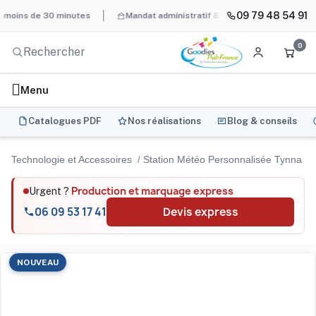
09 79 48 54 91
s de 30 minutes
Mandat administratif & Chorus Pro
BAT systé
0
Menu
Catalogues PDF
Nos réalisations
Blog & conseils
Technologie et Accessoires
Station Météo Personnalisée Tynna - Ob
Production et marquage express
Urgent ?
06 09 53 17 41
Devis express
NOUVEAU