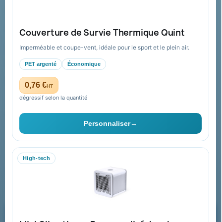
Guide : commande & devis
FAQ sur Promenoch Goodies Pub France
Couverture de Survie Thermique Quint
Conditions de retour
Imperméable et coupe-vent, idéale pour le sport et le plein air.
Paiement sécurisé
PET argenté
Économique
Plan du site
0,76 €
HT
dégressif selon la quantité
Contact & devis
Personnaliser
→
06 09 53 17 41
WhatsApp
High-tech
equipe@promenoch-goodies.com
Formulaire de contact
Demander un devis