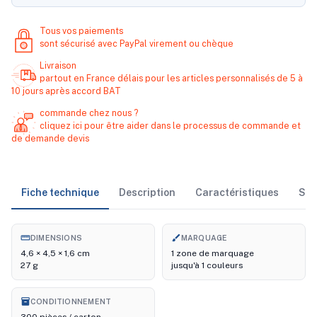
Tous vos paiements
sont sécurisé avec PayPal virement ou chèque
Livraison
partout en France délais pour les articles personnalisés de 5 à
10 jours après accord BAT
commande chez nous ?
cliquez ici pour être aider dans le processus de commande et
de demande devis
Fiche technique
Description
Caractéristiques
Sto
straighten
brush
DIMENSIONS
MARQUAGE
4,6 × 4,5 × 1,6 cm
1 zone de marquage
27 g
jusqu'à 1 couleurs
inventory_2
CONDITIONNEMENT