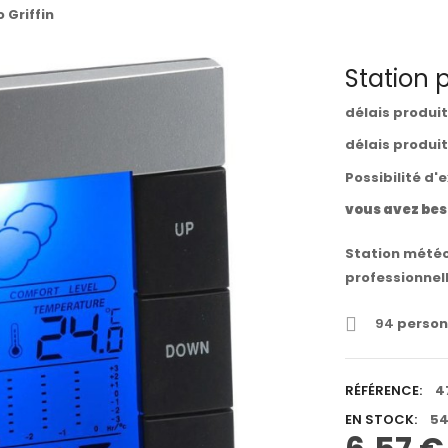
 Griffin
Station p
délais produi
délais produi
Possibilité d'
vous avez bes
Station météo
professionnell
94
person
RÉFÉRENCE:
4
EN STOCK:
54