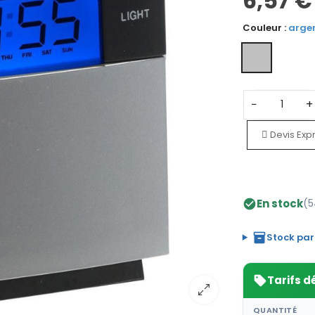
6,57 €
Couleur :
arge
−
+
Devis Exp
En stock
(5
check_circle
inventory_2
Stock par
Tarifs d
sell
QUANTITÉ