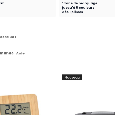
 cm
1 zone de marquage
jusqu'à 5 couleurs
dès 1 pièces
ccord BAT
commande
:
Aide
Nouveau