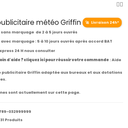
ublicitaire météo Griffin
🚀
Livraison 24h*
t sans marquage de 2 à 5 jours ouvrés
t avec marquage : 5 à 10 jours ouvrés après accord BAT
express 24 H nous consulter
oin d'aide ? cliquez ici pour réussir votre commande
:
Aide
 publicitaire Griffin adaptée aux bureaux et aux dotations
es.
nes sont actuellement sur cette page.
789-032999999
31 Produits