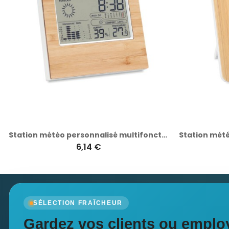
Station météo personnalisé multifonction finition bambou TURKU
6,14 €
Newsletter
SÉLECTION FRAÎCHEUR
Recevez nos dernières nouvelles et nos offres spé
Gardez vos clients ou employ