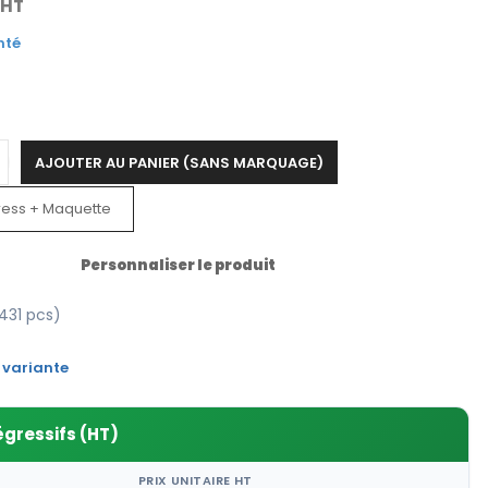
HT
nté
AJOUTER AU PANIER (SANS MARQUAGE)
ress + Maquette
Personnaliser le produit
431 pcs)
 variante
égressifs (HT)
PRIX UNITAIRE HT