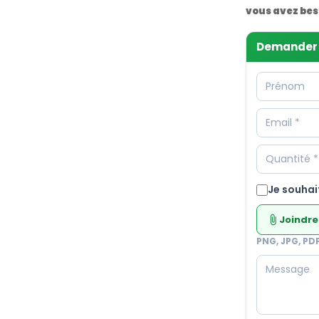
vous avez bes
Demander 
Je souhai
Joindre
attach_file
PNG, JPG, PD