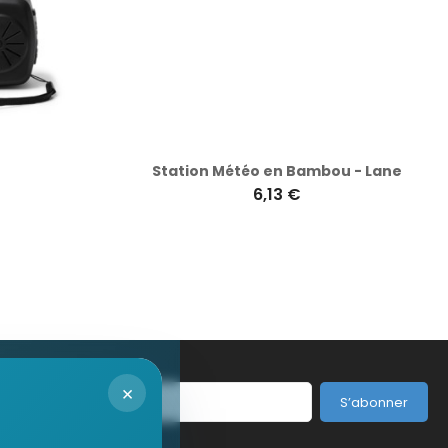
Station Météo en Bambou - Lane
6,13 €
×
S’abonner