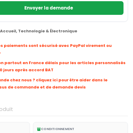
Envoyer la demande
Accueil
,
Technologie & Électronique
os paiements sont sécurisé avec PayPal virement ou
e
on partout en France délais pour les articles personnalisés
10 jours après accord BAT
e chez nous ? cliquez ici pour être aider dans le
sus de commande et de demande devis
oduit
CONDITIONNEMENT
inventory_2