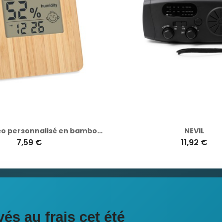
Station météo personnalisé en bambou SUNCITY
NEVIL
7,59 €
11,92 €
ciales
és au frais cet été