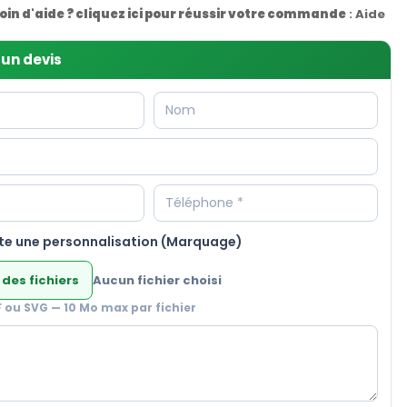
oin d'aide ? cliquez ici pour réussir votre commande
:
Aide
un devis
te une personnalisation (Marquage)
 des fichiers
Aucun fichier choisi
F ou SVG — 10 Mo max par fichier