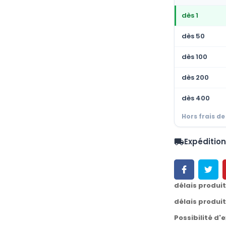
dès 1
dès 50
dès 100
dès 200
dès 400
Hors frais de
Expéditio
local_shipping
délais produi
délais produi
Possibilité d'