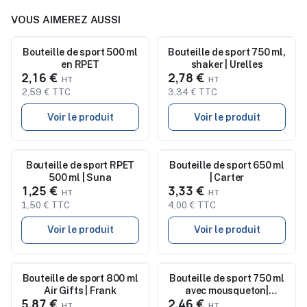
VOUS AIMEREZ AUSSI
Bouteille de sport 500 ml
Nouveau
Bouteille de sport 750 ml,
Nouveau
en RPET
shaker | Urelles
2,16 €
2,78 €
2,59 € TTC
3,34 € TTC
Voir le produit
Voir le produit
Nouveau
Bouteille de sport RPET
Bouteille de sport 650 ml
Nouveau
500 ml | Suna
| Carter
1,25 €
3,33 €
1,50 € TTC
4,00 € TTC
Voir le produit
Voir le produit
Bouteille de sport 800 ml
Nouveau
Bouteille de sport 750 ml
Nouveau
Air Gifts | Frank
avec mousqueton|
5,87 €
2,46 €
Laveriano