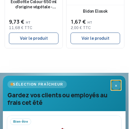
EcoBottle Colour 650 ml
d'origine végétale -
Bidon Elosok
fabriquée en EU
9,73 €
1,67 €
11,68 € TTC
2,00 € TTC
Voir le produit
Voir le produit
Goodies Pub France
SÉLECTION FRAÎCHEUR
×
Objets publicitaires · par Promenoch
Gardez vos clients ou employés au
frais cet été
Votre partenaire B2B pour les goodies et cadeaux d’affaires
personnalisés : conseil, marquage et livraison pour entreprises,
collectivités et administrations.
Bien-être
Mandat administratif & Chorus Pro