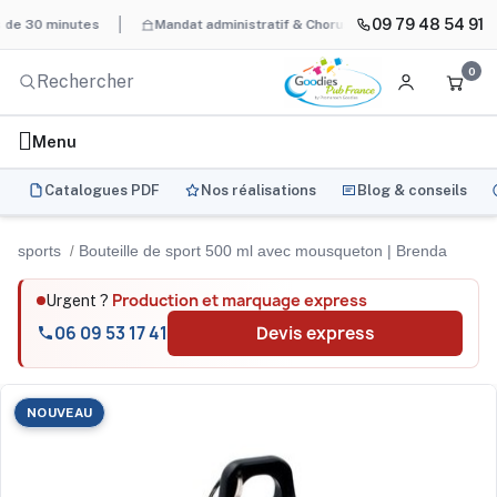
09 79 48 54 91
nutes
Mandat administratif & Chorus Pro
BAT systématique et
0
Menu
Catalogues PDF
Nos réalisations
Blog & conseils
sports
Bouteille de sport 500 ml avec mousqueton | Brenda
Production et marquage express
Urgent ?
06 09 53 17 41
Devis express
NOUVEAU