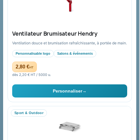
Paiement sécurisé
Expédition suivie
Nos produits
Notre société
Ventilateur Brumisateur Hendry
Nouveautés
À propos
Ventilation douce et brumisation rafraîchissante, à portée de main.
Nos expertises &
Promotions
accompagnement global
Personnalisable logo
Salons & événements
Catalogue goodies
Pourquoi nous choisir ?
2,80 €
HT
Cadeaux de fin d’année
Pourquoi ça a marché à 100%
dès 2,20 € HT / 5000 u.
pour moi ?
Ils nous ont fait confiance
Personnaliser
→
Livraison
Nous contacter
Sport & Outdoor
Aide & ressources