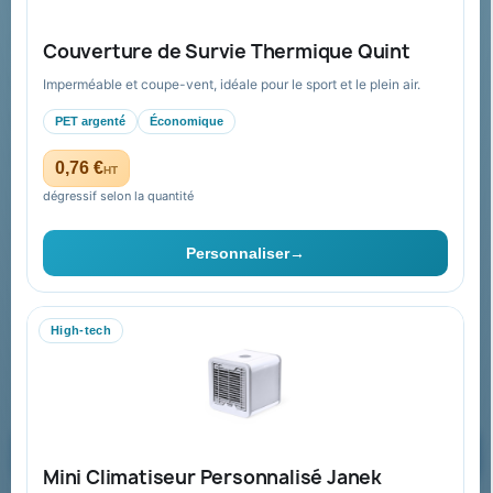
Guide : commande & devis
FAQ sur Promenoch Goodies Pub France
Couverture de Survie Thermique Quint
Conditions de retour
Imperméable et coupe-vent, idéale pour le sport et le plein air.
Paiement sécurisé
PET argenté
Économique
Plan du site
0,76 €
HT
dégressif selon la quantité
Contact & devis
Personnaliser
→
06 09 53 17 41
WhatsApp
High-tech
equipe@promenoch-goodies.com
Formulaire de contact
Demander un devis
Mini Climatiseur Personnalisé Janek