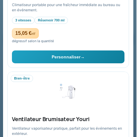
Climatiseur portable pour une fraîcheur immédiate au bureau ou
Recevez nos offres spéciales
en événement.
3 vitesses
Réservoir 700 ml
15,05 €
HT
dégressif selon la quantité
Vous pouvez vous désinscrire à tout moment. Vous trouverez pour
cela nos informations de contact dans les conditions d'utilisation du
Personnaliser
→
site.
Bien-être
Collectivités & administrations
Devis, mandat administratif et facturation Chorus Pro
adaptés au secteur public.
Espace collectivités
Ventilateur Brumisateur Youri
Ventilateur vaporisateur pratique, parfait pour les événements en
extérieur.