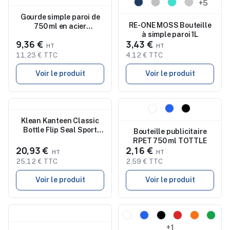
+5
Gourde simple paroi de
RE-ONE MOSS Bouteille
750 ml en acier
à simple paroi 1L
inoxydable recyclé Orla
9,36 €
3,43 €
11,23 € TTC
4,12 € TTC
Voir le produit
Voir le produit
Nouveau
Nouveau
Klean Kanteen Classic
Bottle Flip Seal Sport
Bouteille publicitaire
Cap 800 ml
RPET 750 ml TOTTLE
20,93 €
2,16 €
25,12 € TTC
2,59 € TTC
Voir le produit
Voir le produit
Nouveau
Nouveau
+1