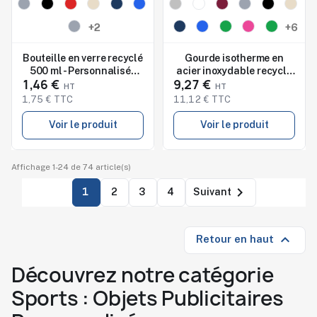
Nouveau
Nouveau
Studio de marquage
Studio de marquage
+2
+6
disponible
disponible
Bouteille en verre recyclé
Gourde isotherme en
500 ml - Personnalisée
acier inoxydable recyclé
1,46 €
9,27 €
EBOR
de 500 ml Isaih
1,75 € TTC
11,12 € TTC
Voir le produit
Voir le produit
Affichage 1-24 de 74 article(s)

1
2
3
4
Suivant

Retour en haut
Découvrez notre catégorie
Sports : Objets Publicitaires