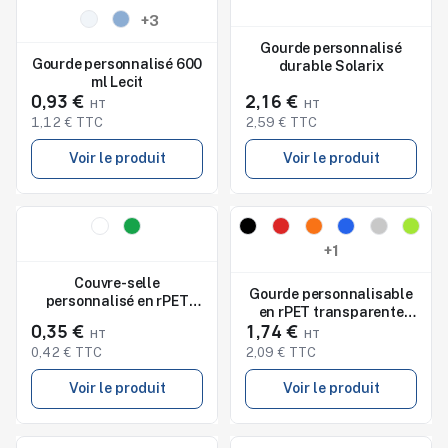
Studio de marquage
Studio de marquage
+3
disponible
disponible
Gourde personnalisé
Gourde personnalisé 600
durable Solarix
ml Lecit
0,93 €
2,16 €
1,12 € TTC
2,59 € TTC
Voir le produit
Voir le produit
Nouveau
Nouveau
Studio de marquage
Studio de marquage
+1
disponible
disponible
Couvre-selle
Gourde personnalisable
personnalisé en rPET
en rPET transparente
Florence
0,35 €
1,74 €
400 ml Nancy
0,42 € TTC
2,09 € TTC
Voir le produit
Voir le produit