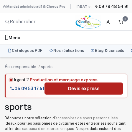
09 79 48 54 91
t administratif & Chorus Pro
BAT systématique et gratuit avant pro
0
Menu
Catalogues PDF
Nos réalisations
Blog & conseils
Éco-responsable
sports
Production et marquage express
Urgent ?
06 09 53 17 41
Devis express
sports
Découvrez notre sélection d'
accessoires de sport personnalisés
,
idéaux pour les passionnés de cyclisme et les entreprises souhaitant
offrir des
cadeaux d'entreprise
uniques. Nos produits incluent des