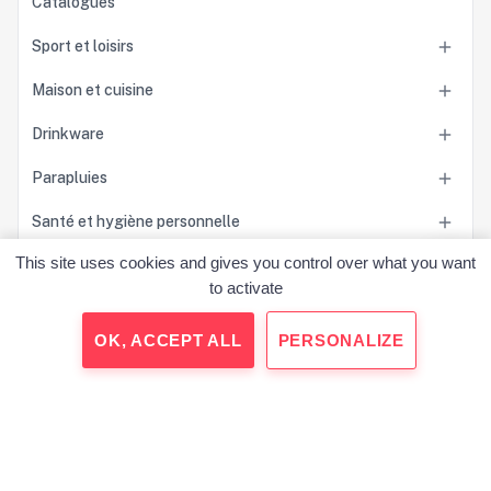
Catalogues
Sport et loisirs

Maison et cuisine

Drinkware

Parapluies

Santé et hygiène personnelle

This site uses cookies and gives you control over what you want
Accessoires

to activate
Sacs

OK, ACCEPT ALL
PERSONALIZE
Outils et accessoires pour la voiture

Jeux et jouets

Technologie

Carnets et papeterie personnalisée
