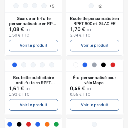
Studio de marquage
Studio de marquage
+5
+2
disponible
disponible
Gourde anti-fuite
Bouteille personnalisé en
personnalisable en RPET
RPET 600 ml GLACIER
1,08 €
1,70 €
UTAH RPET
1,30 € TTC
2,04 € TTC
Voir le produit
Voir le produit
Nouveau
Nouveau
Studio de marquage
Studio de marquage
disponible
disponible
Bouteille publicitaire
Étui personnalisé pour
anti-fuite en RPET
vélo Mapol
1,61 €
0,46 €
ICELAND
1,93 € TTC
0,55 € TTC
Voir le produit
Voir le produit
Nouveau
Nouveau