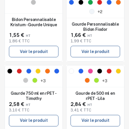
Nouveau
Nouveau
Studio de marquage
Studio de marquage
+2
disponible
disponible
Bidon Personnalisable
Gourde Personnalisable
Kristum - Gourde Unique
Bidon Fiodor
1,55 €
1,66 €
1,86 € TTC
1,99 € TTC
Voir le produit
Voir le produit
Nouveau
Nouveau
Studio de marquage
Studio de marquage
+3
+3
disponible
disponible
Gourde 750 ml en rPET -
Gourde de 500 ml en
Timothy
rPET - Lila
2,58 €
2,84 €
3,10 € TTC
3,41 € TTC
Voir le produit
Voir le produit