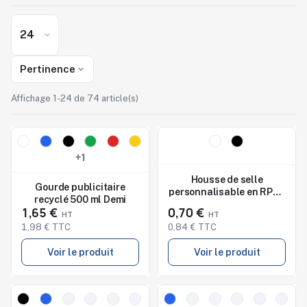
Pertinence
Affichage 1-24 de 74 article(s)
Nouveau
Nouveau
Studio de marquage
Studio de marquage
+1
disponible
disponible
Housse de selle
Gourde publicitaire
personnalisable en RPET
recyclé 500 ml Demi
BYPRO
1,65 €
0,70 €
1,98 € TTC
0,84 € TTC
Voir le produit
Voir le produit
Nouveau
Nouveau