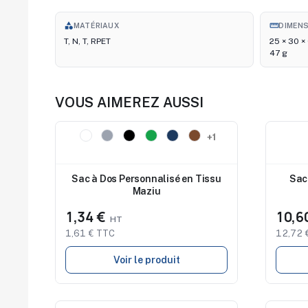
category
straighten
MATÉRIAUX
DIMEN
T, N, T, RPET
25 × 30 ×
47 g
VOUS AIMEREZ AUSSI
Nouveau
Nouve
+1
Sac à Dos Personnalisé en Tissu
Sac
Maziu
1,34 €
10,6
1,61 € TTC
12,72 
Voir le produit