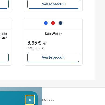
Voir le produit
Nouveau
lisée
Sac Wedar
é GRS
3,65 €
4,38 € TTC
Voir le produit
×
rces
Contact & devis