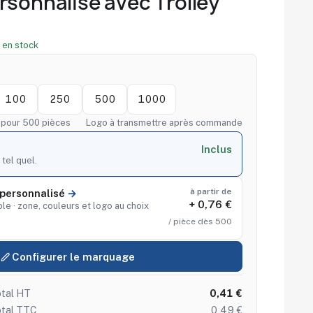
rsonnalisé avec Trolley
 en stock
100
250
500
1000
f pour 500 pièces
Logo à transmettre après commande
Inclus
 tel quel.
à partir de
personnalisé
+ 0,76 €
le · zone, couleurs et logo au choix
/ pièce dès 500
Configurer le marquage
tal HT
0,41 €
otal TTC
0,49 €