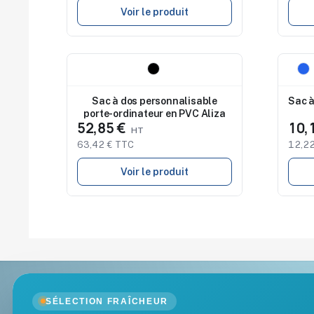
Voir le produit
Nouveau
Nouv
Sac à dos personnalisable
Sac à
porte-ordinateur en PVC Aliza
52,85 €
10,
63,42 € TTC
12,22
Voir le produit
Goodies Pub France
Nos produits
SÉLECTION FRAÎCHEUR