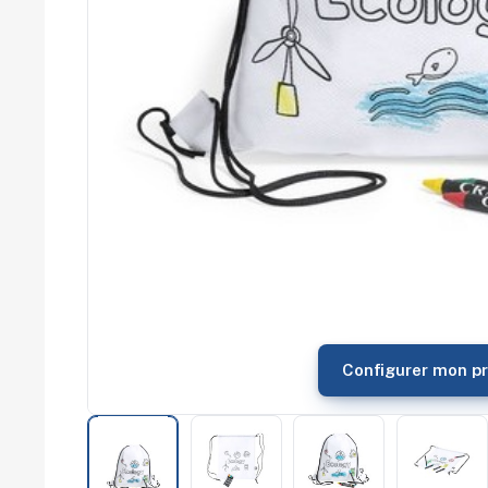
commerce
Salons
professionnels
Séminaires
Team building
Portes ouvertes
Cadeaux d'entreprise
Fin d'année
Rentrée
Cérémonies
Récompenses
Été et plage
Campagnes RSE
Voyages d'affaires
Animations
commerciales
Configurer mon pr