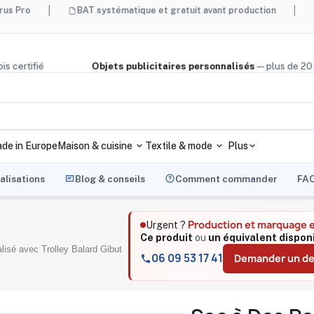
BAT systématique et gratuit avant production
Made in F
iège, bois certifié
Objets publicitaires personnalisés
— plu
de in Europe
Maison & cuisine
Textile & mode
Plus
alisations
Blog & conseils
Comment commander
FA
Production et marquage 
Urgent ?
Ce produit
ou
un équivalent dispon
isé avec Trolley Balard Gibut
06 09 53 17 41
Demander un de