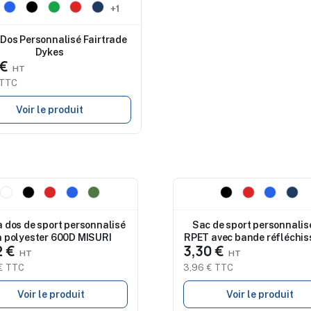
au
+1
 Dos Personnalisé Fairtrade
Dykes
 €
 TTC
Voir le produit
eau
Nouveau
à dos de sport personnalisé
Sac de sport personnalis
n polyester 600D MISURI
RPET avec bande réfléchis
2 €
3,30 €
WILKINS
€ TTC
3,96 € TTC
Voir le produit
Voir le produit