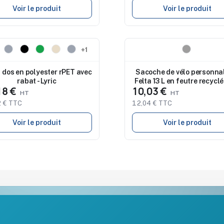
Voir le produit
Voir le produit
eau
Nouveau
+1
 dos en polyester rPET avec
Sacoche de vélo personna
rabat - Lyric
Felta 13 L en feutre recycl
18 €
10,03 €
 € TTC
12,04 € TTC
Voir le produit
Voir le produit
Notre société
Aide & ressou