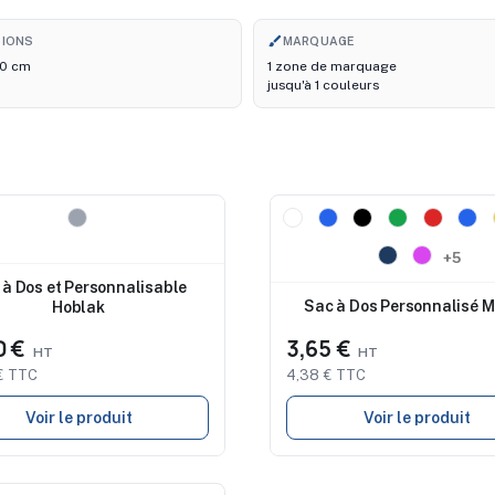
brush
SIONS
MARQUAGE
 0 cm
1 zone de marquage
jusqu'à 1 couleurs
au
Nouveau
+5
 à Dos et Personnalisable
Sac à Dos Personnalisé 
Hoblak
0 €
3,65 €
€ TTC
4,38 € TTC
Voir le produit
Voir le produit