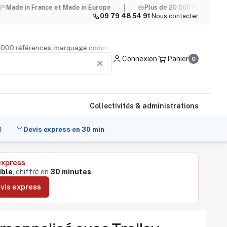
rance et Made in Europe
Plus de 20 000 références, marquage
09 79 48 54 91
·
Nous contacter
s de 20 000 références, marquage compris
Conseil produit
Connexion
Panier
0
clear
Collectivités & administrations
Q
Devis express en 30 min
express
ible
, chiffré en
30 minutes
.
vis express