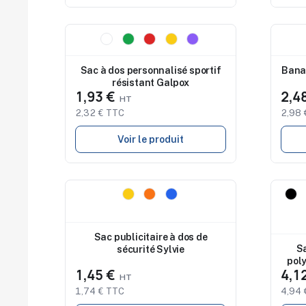
Nouveau
Nouv
Sac à dos personnalisé sportif
Banan
résistant Galpox
1,93 €
2,4
2,32 € TTC
2,98 
Voir le produit
Nouveau
Nouv
Sac publicitaire à dos de
Sa
sécurité Sylvie
pol
1,45 €
4,1
1,74 € TTC
4,94 