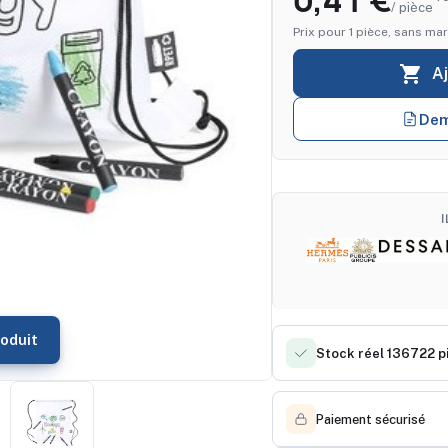
0,41 €
/ pièce
Prix pour 1 pièce, sans mar

A
Dem
oduit
Stock réel 136722 p
Paiement sécurisé