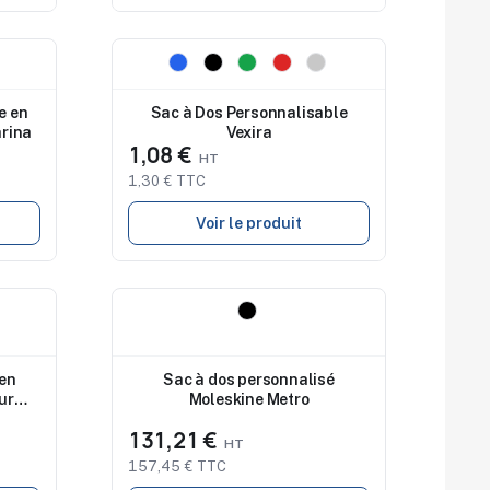
Nouveau
e en
Sac à Dos Personnalisable
arina
Vexira
1,08 €
1,30 € TTC
Voir le produit
Nouveau
 en
Sac à dos personnalisé
ur
Moleskine Metro
olm
131,21 €
157,45 € TTC