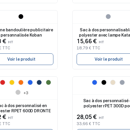
eau
Nouveau
e bandoulière publicitaire
Sac à dos personnalisabl
personnalisée Koban
polyester avec lampe Kat
8 €
15,66 €
€ TTC
18,79 € TTC
Voir le produit
Voir le produit
eau
Nouveau
+3
Sac à dos personnalisé
c à dos personnalisé en
polyester rPET 300D po
yester RPET 600D DRONTE
ordinateur de 17'' Malc
2 €
28,05 €
€ TTC
33,66 € TTC