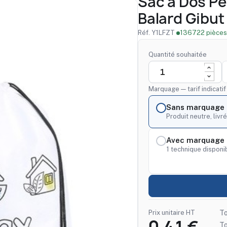
Sac à Dos Pe
Balard Gibut
Réf. Y1LFZT
·
136722 pièces
Quantité souhaitée
Marquage — tarif indicati
Sans marquage
Produit neutre, livré
Avec marquage 
1 technique disponib
Prix unitaire HT
To
T