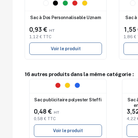
Nouveau
Nouve
Sac à Dos Personnalisable Uznam
Sac à
0,93 €
1,55
1,12 € TTC
1,86 €
Voir le produit
16 autres produits dans la même catégorie :
Nouveau
Nouv
Sac publicitaire polyester Steffi
Sac 
e
0,48 €
3,5
0,58 € TTC
4,22 
Voir le produit