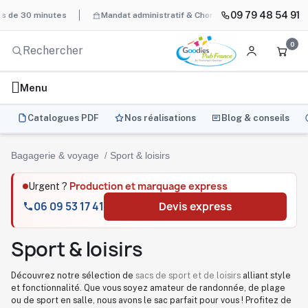
09 79 48 54 91
 minutes
Mandat administratif & Chorus Pro
BAT systématique
0
Menu
Catalogues PDF
Nos réalisations
Blog & conseils
Bagagerie & voyage
Sport & loisirs
Production et marquage express
Urgent ?
06 09 53 17 41
Devis express
Sport & loisirs
Découvrez notre sélection de
sacs de sport et de loisirs
alliant style
et fonctionnalité. Que vous soyez amateur de randonnée, de plage
ou de sport en salle, nous avons le sac parfait pour vous ! Profitez de