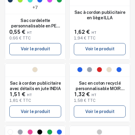
+7
Sac à cordon publicitaire
en liège ILLA
Sac cordelette
personnalisable en PET
0,55 €
1,62 €
190 g SHOOPPET
0,66 € TTC
1,94 € TTC
Voir le produit
Voir le produit
Nouveau
Nouveau
Studio de marquage
Studio de marquage
disponible
disponible
Sac à cordon publicitaire
Sac en coton recyclé
avec détails en jute INDIA
personnalisable MOIRA
1,51 €
1,32 €
DUO
1,81 € TTC
1,58 € TTC
Voir le produit
Voir le produit
Nouveau
Nouveau