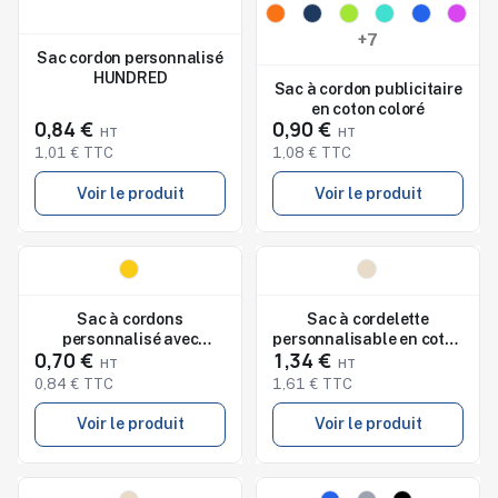
Studio de marquage
Studio de marquage
disponible
disponible
+7
Sac cordon personnalisé
HUNDRED
Sac à cordon publicitaire
en coton coloré
0,84 €
0,90 €
1,01 € TTC
1,08 € TTC
Voir le produit
Voir le produit
Nouveau
Nouveau
Studio de marquage
Studio de marquage
disponible
disponible
Sac à cordons
Sac à cordelette
personnalisé avec
personnalisable en coton
0,70 €
1,34 €
bandes réfléchissantes
bio ORGANIC HUNDRED
0,84 € TTC
1,61 € TTC
Voir le produit
Voir le produit