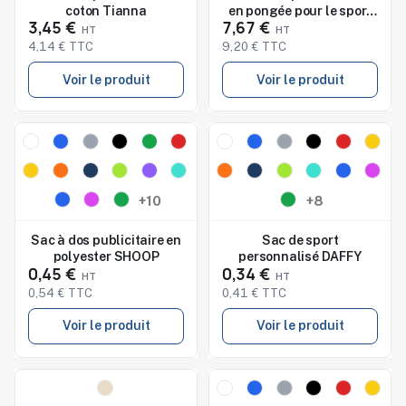
coton Tianna
en pongée pour le sport
3,45 €
7,67 €
Elise
4,14 € TTC
9,20 € TTC
Voir le produit
Voir le produit
Nouveau
Nouveau
Studio de marquage
Studio de marquage
disponible
disponible
+10
+8
Sac à dos publicitaire en
Sac de sport
polyester SHOOP
personnalisé DAFFY
0,45 €
0,34 €
0,54 € TTC
0,41 € TTC
Voir le produit
Voir le produit
Nouveau
Nouveau