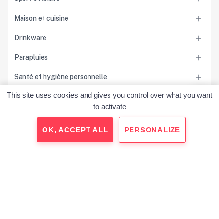
Maison et cuisine

Drinkware

Parapluies

Santé et hygiène personnelle

This site uses cookies and gives you control over what you want
Accessoires

to activate
Sacs

OK, ACCEPT ALL
PERSONALIZE
Outils et accessoires pour la voiture

Jeux et jouets

Technologie

Carnets et papeterie personnalisée

Stylos et écriture
