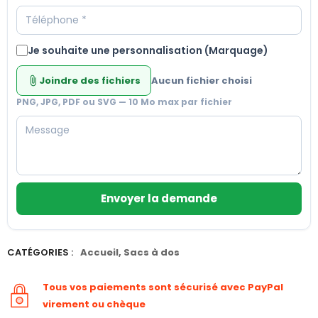
Je souhaite une personnalisation (Marquage)
Joindre des fichiers
Aucun fichier choisi
attach_file
PNG, JPG, PDF ou SVG — 10 Mo max par fichier
Envoyer la demande
CATÉGORIES :
Accueil
,
Sacs à dos
Tous vos paiements sont sécurisé avec PayPal
virement ou chèque