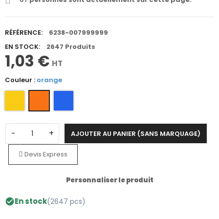
RÉFÉRENCE:
6238-007999999
EN STOCK:
2647 Produits
1,03 €
HT
Couleur :
orange
−
+
AJOUTER AU PANIER (SANS MARQUAGE)
Devis Express
Personnaliser le produit
En stock
(2647 pcs)
check_circle