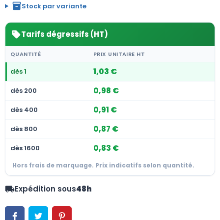
inventory_2
Stock par variante
Tarifs dégressifs (HT)
sell
QUANTITÉ
PRIX UNITAIRE HT
1,03 €
dès 1
0,98 €
dès 200
0,91 €
dès 400
0,87 €
dès 800
0,83 €
dès 1600
Hors frais de marquage. Prix indicatifs selon quantité.
Expédition sous
48h
local_shipping