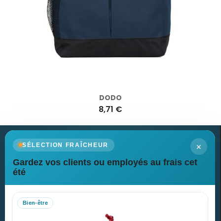
DODO
8,71 €
×
SÉLECTION FRAÎCHEUR
Gardez vos clients ou employés au frais cet
Newsletter
été
Recevez nos dernières nouvelles et nos offres spéciales
Bien-être
S’abonner