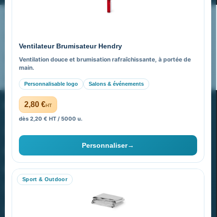
Nos expertises & accompagnement global
Pourquoi nous choisir ?
Ventilateur Brumisateur Hendry
FAQ sur Promenoch Goodies Pub France
Ventilation douce et brumisation rafraîchissante, à portée de
main.
Pourquoi ça a marché à 100% pour moi ?
Personnalisable logo
Salons & événements
PROMENOCH GOODIES
2,80 €
HT
dès 2,20 € HT / 5000 u.
Goodies Pubfrance est édité par Promenoch
Personnaliser
→
40 rue Madeleine Michelis
92 200 Neuilly
Sport & Outdoor
equipe@promenoch-goodies.com
VOTRE COMPTE