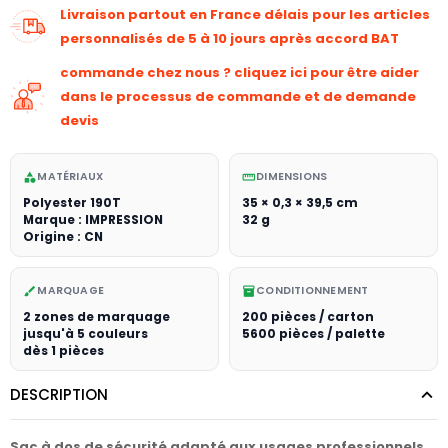
Livraison partout en France délais pour les articles
personnalisés de 5 à 10 jours après accord BAT
commande chez nous ? cliquez ici pour être aider
dans le processus de commande et de demande
devis
MATÉRIAUX
DIMENSIONS
category
straighten
Polyester 190T
35 × 0,3 × 39,5 cm
Marque : IMPRESSION
32 g
Origine : CN
MARQUAGE
CONDITIONNEMENT
brush
inventory_2
2 zones de marquage
200 pièces / carton
jusqu'à 5 couleurs
5600 pièces / palette
dès 1 pièces
DESCRIPTION
Sac à dos de sécurité adapté aux usages professionnels