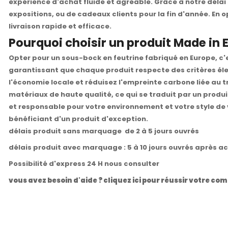
expérience d'achat fluide et agréable. Grâce à notre délai 
expositions, ou de cadeaux clients pour la fin d'année. En 
livraison rapide et efficace.
Pourquoi choisir un produit Made in 
Opter pour un sous-bock en feutrine fabriqué en Europe, c'es
garantissant que chaque produit respecte des critères éle
l'économie locale et réduisez l'empreinte carbone liée au tr
matériaux de haute qualité, ce qui se traduit par un produit
et responsable pour votre environnement et votre style de v
bénéficiant d'un produit d'exception.
délais produit sans marquage de 2 à 5 jours ouvrés
délais produit avec marquage : 5 à 10 jours ouvrés après a
Possibilité d'express 24 H nous consulter
vous avez besoin d'aide ? cliquez ici pour réussir votre 