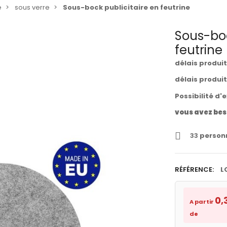
e
sous verre
Sous-bock publicitaire en feutrine
Sous-boc
feutrine
délais produi
délais produi
Possibilité d'
vous avez bes
33
personn
RÉFÉRENCE:
L
0,
A partir
de