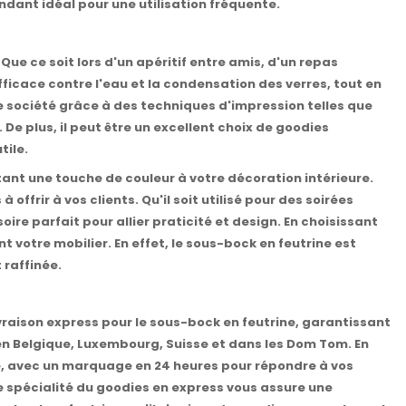
ndant idéal pour une utilisation fréquente.
e ce soit lors d'un apéritif entre amis, d'un repas
fficace contre l'eau et la condensation des verres, tout en
re société grâce à des techniques d'impression telles que
De plus, il peut être un excellent choix de goodies
tile.
tant une touche de couleur à votre décoration intérieure.
ffrir à vos clients. Qu'il soit utilisé pour des soirées
re parfait pour allier praticité et design. En choisissant
t votre mobilier. En effet, le sous-bock en feutrine est
 raffinée.
ivraison express pour le sous-bock en feutrine, garantissant
u'en Belgique, Luxembourg, Suisse et dans les Dom Tom. En
ité, avec un marquage en 24 heures pour répondre à vos
 spécialité du goodies en express vous assure une