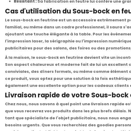
Résistant :
Sa fabrication en feutre lui confère une gra
Cas d'utilisation du Sous-bock en fe
Le sous-bock en feutrine est un accessoire extrêmement pol
familial, ou même dans un cadre professionnel, il saura s'ad
ajoutant une touche élégante à la table. Pour les événement
l'impression laser, la sérigraphie ou l'impression numérique
publicitaires pour des salons, des foires ou des promotion
À la maison, le sous-bock en feutrine devient vite un inco
Son aspect chaleureux et moderne fait de lui un excellent ch
conviviales, des dîners formels, ou même comme élément de d
ce produit, vous optez pour une solution à la fois esthétique
également une excellente option pour les cadeaux clients en
Livraison rapide de votre Sous-bock 
Chez nous, nous savons à quel point une livraison rapide es
que vous recevrez vos produits dans les plus brefs délais. 
tant que spécialiste de l'objet publicitaire, nous nous en
besoins urgents. Que vous recherchiez des goodies personn