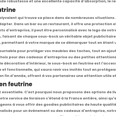
nde robustesse et une excellente capacité d'absorption, le re
utrine
yvalent qui trouve sa place dans de nombreuses situations. Qu
apter. Dans un bar ou un restaurant, il offre une protection e
s d'entreprise, il peut être personnalisé avec le logo de vot
, faisant de chaque sous-bock un véritable objet publicitaire. 
s, permettant à votre marque de se démarquer tout en étant u
ntournable pour protéger vos meubles des taches, tout en ajou
oix pour des cadeaux d'entreprise ou des petites attentions à o
écoration d'intérieur, le sous-bock en feutrine est l'accessoi
 et fonctionnelle, qui saura ravir vos invités tout en protégean
 fin d'année, offrant à vos partenaires une attention utile et
en feutrine
t essentielle. C'est pourquoi nous proposons des options de l
Notre service de livraison s'étend à la France entière, ainsi q
gageons à vous offrir des goodies publicitaires de haute qual
alisés pour un événement ou des cadeaux d'entreprise, notre