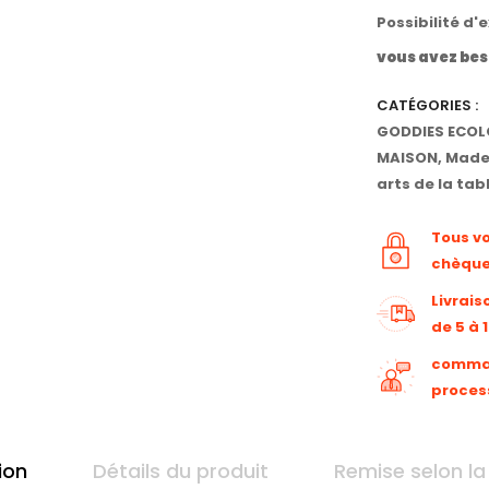
Possibilité d'
vous avez bes
CATÉGORIES :
GODDIES ECOL
MAISON
,
Made 
arts de la tab
Tous v
chèqu
Livrais
de 5 à 
command
proces
ion
Détails du produit
Remise selon la