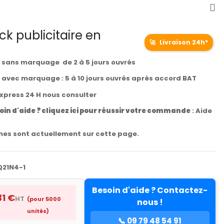
k publicitaire en
🚀
Livraison 24h*
t sans marquage de 2 à 5 jours ouvrés
t avec marquage : 5 à 10 jours ouvrés après accord BAT
express 24 H nous consulter
oin d'aide ? cliquez ici pour réussir votre commande
:
Aide
es sont actuellement sur cette page.
Q21N4-1
Besoin d'aide ? Contactez-
31 €
HT
(pour 5000
nous !
unités)
📞 09 79 48 54 91