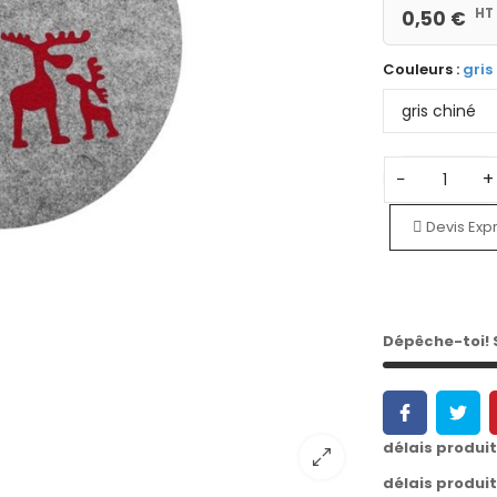
HT
0,50 €
Couleurs :
gris
−
+
Devis Exp
Dépêche-toi!
délais produi
délais produi