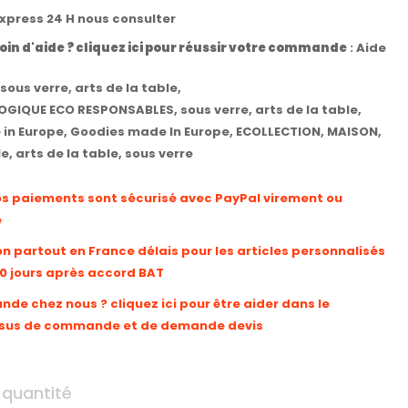
express 24 H nous consulter
oin d'aide ? cliquez ici pour réussir votre commande
:
Aide
sous verre
,
arts de la table
,
OGIQUE ECO RESPONSABLES
,
sous verre
,
arts de la table
,
in Europe
,
Goodies made In Europe
,
ECOLLECTION
,
MAISON
,
le
,
arts de la table
,
sous verre
os paiements sont sécurisé avec PayPal virement ou
e
on partout en France délais pour les articles personnalisés
10 jours après accord BAT
e chez nous ? cliquez ici pour être aider dans le
sus de commande et de demande devis
 quantité