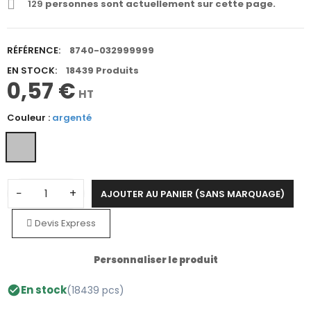
129
personnes sont actuellement sur cette page.
RÉFÉRENCE:
8740-032999999
EN STOCK:
18439 Produits
0,57 €
HT
Couleur :
argenté
−
+
AJOUTER AU PANIER (SANS MARQUAGE)
Devis Express
Personnaliser le produit
En stock
(18439 pcs)
check_circle