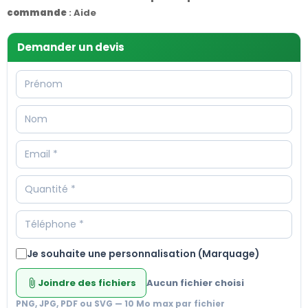
commande
:
Aide
Demander un devis
Je souhaite une personnalisation (Marquage)
Joindre des fichiers
Aucun fichier choisi
attach_file
PNG, JPG, PDF ou SVG — 10 Mo max par fichier