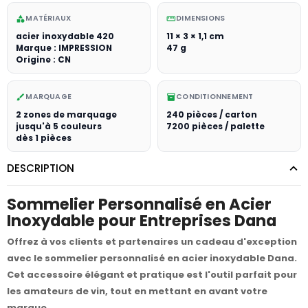
MATÉRIAUX
DIMENSIONS
category
straighten
acier inoxydable 420
11 × 3 × 1,1 cm
Marque : IMPRESSION
47 g
Origine : CN
MARQUAGE
CONDITIONNEMENT
brush
inventory_2
2 zones de marquage
240 pièces / carton
jusqu'à 5 couleurs
7200 pièces / palette
dès 1 pièces
DESCRIPTION
Sommelier Personnalisé en Acier
Inoxydable pour Entreprises Dana
Offrez à vos clients et partenaires un cadeau d'exception
avec le sommelier personnalisé en acier inoxydable Dana.
Cet accessoire élégant et pratique est l'outil parfait pour
les amateurs de vin, tout en mettant en avant votre
marque.