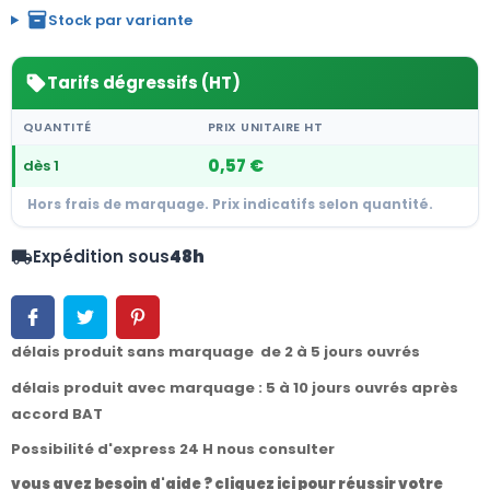
inventory_2
Stock par variante
Tarifs dégressifs (HT)
sell
QUANTITÉ
PRIX UNITAIRE HT
0,57 €
dès 1
Hors frais de marquage. Prix indicatifs selon quantité.
Expédition sous
48h
local_shipping
délais produit sans marquage de 2 à 5 jours ouvrés
délais produit avec marquage : 5 à 10 jours ouvrés après
accord BAT
Possibilité d'express 24 H nous consulter
vous avez besoin d'aide ? cliquez ici pour réussir votre