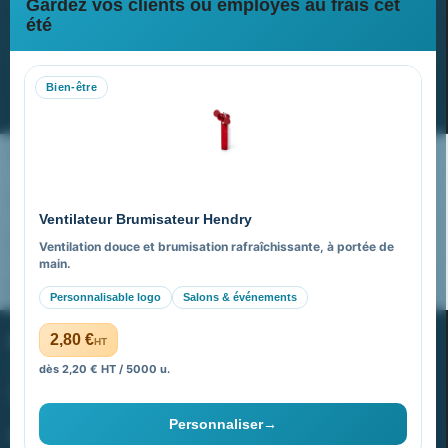
Gardez vos clients ou employés au frais cet
Newsletter
été
Recevez nos dernières nouvelles et nos offres spéciales
Bien-être
S’abonner
Nos expertises & accompagnement global
Pourquoi nous choisir ?
Ventilateur Brumisateur Hendry
FAQ sur Promenoch Goodies Pub France
Ventilation douce et brumisation rafraîchissante, à portée de
main.
Pourquoi ça a marché à 100% pour moi ?
Personnalisable logo
Salons & événements
PROMENOCH GOODIES
2,80 €
HT
dès 2,20 € HT / 5000 u.
Goodies Pubfrance est édité par Promenoch
Personnaliser
→
40 rue Madeleine Michelis