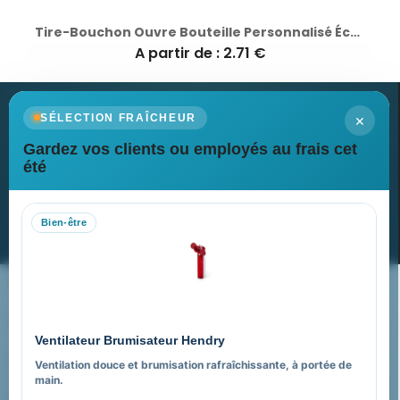
Tire-Bouchon Ouvre Bouteille Personnalisé Économique pour Sommeliers Mansen
A partir de : 2.71 €
×
SÉLECTION FRAÎCHEUR
Gardez vos clients ou employés au frais cet
Newsletter
été
Recevez nos dernières nouvelles et nos offres spéciales
Bien-être
S’abonner
Nos expertises & accompagnement global
Pourquoi nous choisir ?
Ventilateur Brumisateur Hendry
FAQ sur Promenoch Goodies Pub France
Ventilation douce et brumisation rafraîchissante, à portée de
main.