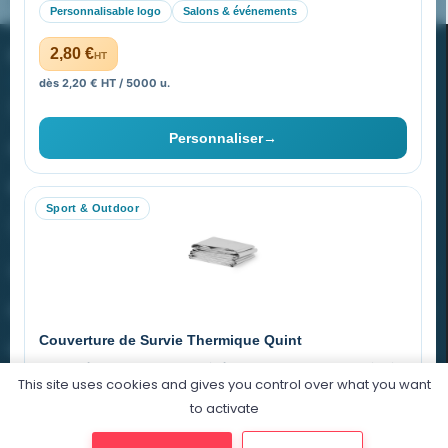
Pourquoi ça a marché à 100% pour moi ?
Personnalisable logo
Salons & événements
PROMENOCH GOODIES
2,80 €
HT
dès 2,20 € HT / 5000 u.
Goodies Pubfrance est édité par Promenoch
Personnaliser
→
40 rue Madeleine Michelis
92 200 Neuilly
Sport & Outdoor
equipe@promenoch-goodies.com
VOTRE COMPTE
NOTRE SITE
Couverture de Survie Thermique Quint
NOTRE SOCIÉTÉ
Imperméable et coupe-vent, idéale pour le sport et le plein air.
This site uses cookies and gives you control over what you want
PET argenté
Économique
to activate
0,76 €
HT