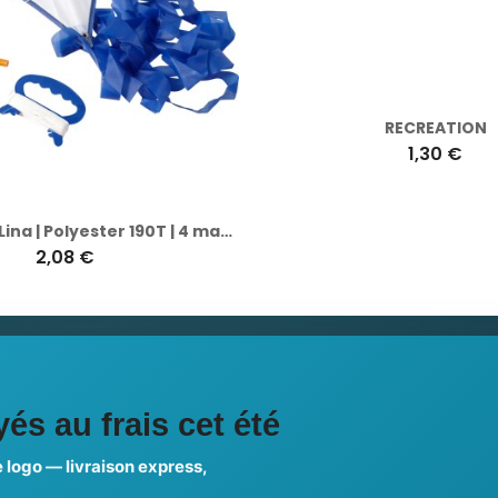
Cerf-volant Lina | Polyester 190T | 4 marqueurs
RECREATION
2,08 €
1,30 €
ciales
és au frais cet été
 logo — livraison express,
us choisir ?
FAQ sur Promenoch Goodie