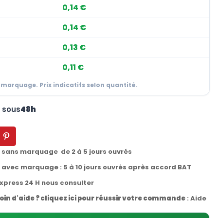
0,14 €
0,14 €
0,13 €
0,11 €
 marquage. Prix indicatifs selon quantité.
n sous
48h
t sans marquage de 2 à 5 jours ouvrés
t avec marquage : 5 à 10 jours ouvrés après accord BAT
express 24 H nous consulter
oin d'aide ? cliquez ici pour réussir votre commande
:
Aide