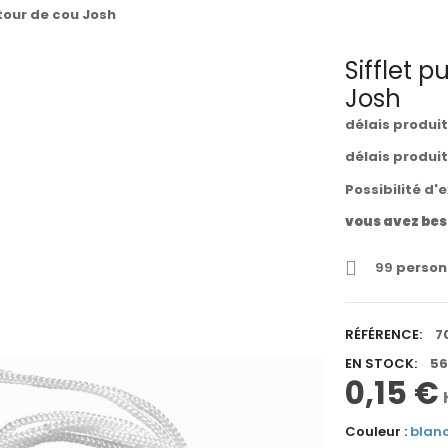
 tour de cou Josh
Sifflet p
Josh
délais produi
délais produi
Possibilité d'
vous avez bes
99
personn
RÉFÉRENCE:
7
EN STOCK:
56
0,15 €
Couleur :
blan