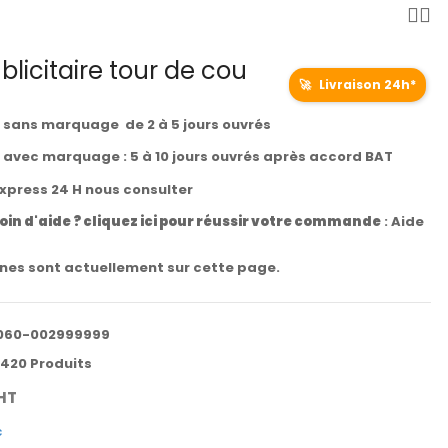
ublicitaire tour de cou
🚀
Livraison 24h*
t sans marquage de 2 à 5 jours ouvrés
t avec marquage : 5 à 10 jours ouvrés après accord BAT
express 24 H nous consulter
oin d'aide ? cliquez ici pour réussir votre commande
:
Aide
es sont actuellement sur cette page.
060-002999999
420 Produits
HT
c