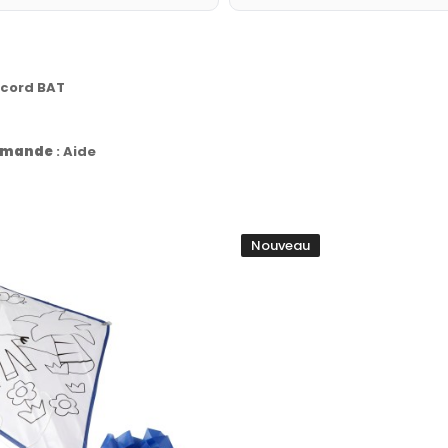
ccord BAT
commande
:
Aide
Nouveau