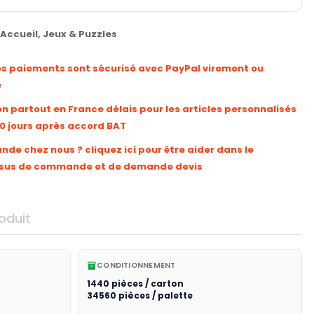
Accueil
,
Jeux & Puzzles
os paiements sont sécurisé avec PayPal virement ou
e
on partout en France délais pour les articles personnalisés
10 jours après accord BAT
e chez nous ? cliquez ici pour être aider dans le
sus de commande et de demande devis
oduit
CONDITIONNEMENT
inventory_2
1440 pièces / carton
34560 pièces / palette