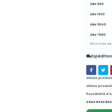
dès 960
dès 1920
dès 3840
dès 7680
Hors frais de
Expéditio
local_shipping
délais produi
délais produi
Possibilité d'
vous avez bes