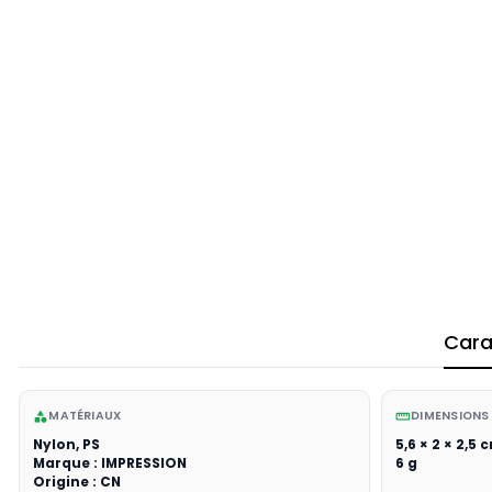
Cara
MATÉRIAUX
DIMENSIONS
category
straighten
Nylon, PS
5,6 × 2 × 2,5 
Marque : IMPRESSION
6 g
Origine : CN