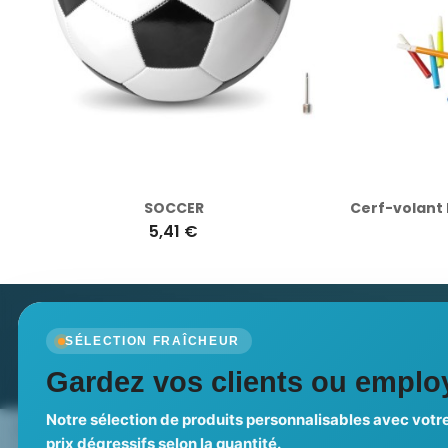
SOCCER
5,41 €
Newsletter
SÉLECTION FRAÎCHEUR
Recevez nos dernières nouvelles et nos offres spé
Gardez vos clients ou employ
Notre sélection de produits personnalisables avec votre
Nos expertises & accompagnement
Pourquoi no
prix dégressifs selon la quantité.