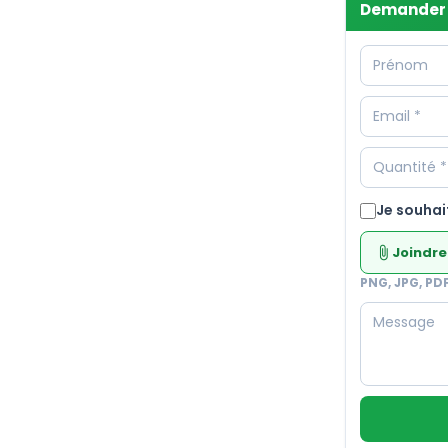
Demander 
Je souhai
Joindre
attach_file
PNG, JPG, PD