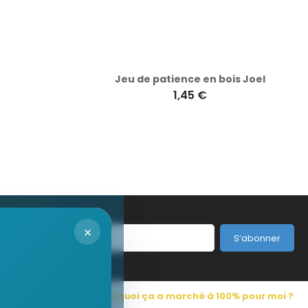
Jeu de patience en bois Joel
1,45 €
×
S’abonner
s Pub France
Pourquoi ça a marché à 100% pour moi ?