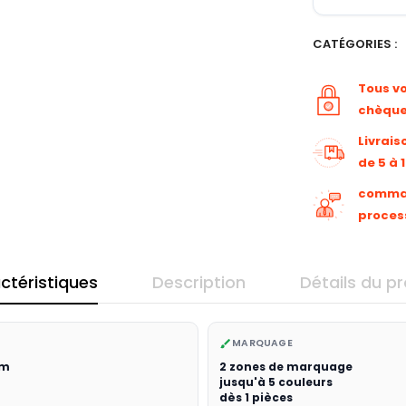
CATÉGORIES :
Tous v
chèqu
Livrais
de 5 à 
command
proces
ctéristiques
Description
Détails du pr
MARQUAGE
brush
cm
2 zones de marquage
jusqu'à 5 couleurs
dès 1 pièces