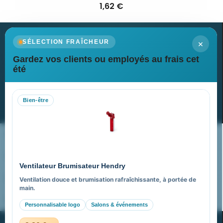
1,62 €
×
SÉLECTION FRAÎCHEUR
Gardez vos clients ou employés au frais cet
Newsletter
été
Recevez nos dernières nouvelles et nos offres spéciales
Bien-être
S’abonner
Nos expertises & accompagnement global
Pourquoi nous choisir ?
Ventilateur Brumisateur Hendry
FAQ sur Promenoch Goodies Pub France
Ventilation douce et brumisation rafraîchissante, à portée de
main.
Pourquoi ça a marché à 100% pour moi ?
Personnalisable logo
Salons & événements