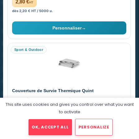
PROMENOCH GOODIES
2,80 €
HT
dès 2,20 € HT / 5000 u.
Goodies Pubfrance est édité par Promenoch
Personnaliser
→
40 rue Madeleine Michelis
92 200 Neuilly
Sport & Outdoor
equipe@promenoch-goodies.com
VOTRE COMPTE
NOTRE SITE
Couverture de Survie Thermique Quint
NOTRE SOCIÉTÉ
Imperméable et coupe-vent, idéale pour le sport et le plein air.
This site uses cookies and gives you control over what you want
PET argenté
Économique
to activate
0,76 €
HT
OK, ACCEPT ALL
PERSONALIZE
dégressif selon la quantité
2025 © Promenoch Goodies. Tous droits réservés.