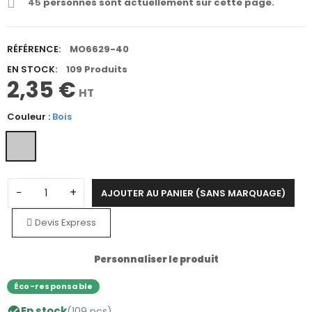
45
personnes sont actuellement sur cette page.
RÉFÉRENCE:
MO6629-40
EN STOCK:
109 Produits
2,35 €
HT
Couleur :
Bois
−
+
AJOUTER AU PANIER (SANS MARQUAGE)
Devis Express
Personnaliser le produit
Éco-responsable
En stock
(109 pcs)
check_circle