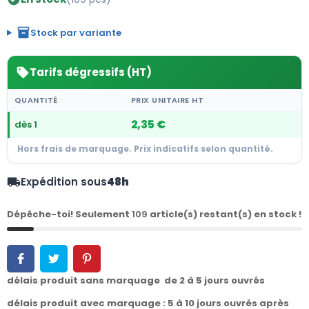
inventory_2
Stock par variante
Tarifs dégressifs (HT)
sell
QUANTITÉ
PRIX UNITAIRE HT
2,35 €
dès 1
Hors frais de marquage. Prix indicatifs selon quantité.
Expédition sous
48h
local_shipping
Dépêche-toi! Seulement
109
article(s) restant(s) en stock !
délais produit sans marquage de 2 à 5 jours ouvrés
délais produit avec marquage : 5 à 10 jours ouvrés après