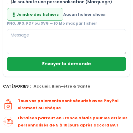
Je souhaite une personnalisation (Marquage)
Joindre des fichiers
Aucun fichier choisi
attach_file
PNG, JPG, PDF ou SVG — 10 Mo max par fichier
Envoyer la demande
CATÉGORIES :
Accueil
,
Bien-être & Santé
Tous vos paiements sont sécurisé avec PayPal
virement ou chèque
Livraison partout en France délais pour les articles
personnalisés de 5 à 10 jours après accord BAT