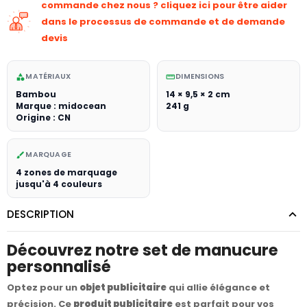
commande chez nous ? cliquez ici pour être aider
dans le processus de commande et de demande
devis
MATÉRIAUX
DIMENSIONS
category
straighten
Bambou
14 × 9,5 × 2 cm
Marque : midocean
241 g
Origine : CN
MARQUAGE
brush
4 zones de marquage
jusqu'à 4 couleurs
DESCRIPTION
Découvrez notre set de manucure
personnalisé
Optez pour un
objet publicitaire
qui allie élégance et
précision. Ce
produit publicitaire
est parfait pour vos