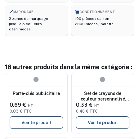
brush
inventory_2
MARQUAGE
CONDITIONNEMENT
2 zones de marquage
100 pièces / carton
jusqu'à 5 couleurs
2800 pièces / palette
dès 1 pièces
16 autres produits dans la même catégorie :
Nouveau
Nouveau
Porte-clés publicitaire
Set de crayons de
couleur personnalisé
0,69 €
0,33 €
Devin | 12 pcs
0,83 € TTC
0,40 € TTC
Voir le produit
Voir le produit