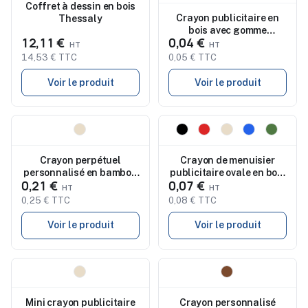
Coffret à dessin en bois
Crayon publicitaire en
Thessaly
bois avec gomme
12,11 €
0,04 €
assortie TRALEM
14,53 € TTC
0,05 € TTC
Voir le produit
Voir le produit
Nouveau
Nouveau
Crayon perpétuel
Crayon de menuisier
personnalisé en bambou
publicitaire ovale en bois
0,21 €
0,07 €
avec gomme TIKUN
VETA
0,25 € TTC
0,08 € TTC
Voir le produit
Voir le produit
Nouveau
Nouveau
Mini crayon publicitaire
Crayon personnalisé