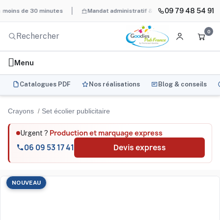
09 79 48 54 91
s de 30 minutes
Mandat administratif & Chorus Pro
BAT systém
0
Menu
Catalogues PDF
Nos réalisations
Blog & conseils
Crayons
Set écolier publicitaire
Production et marquage express
Urgent ?
06 09 53 17 41
Devis express
NOUVEAU