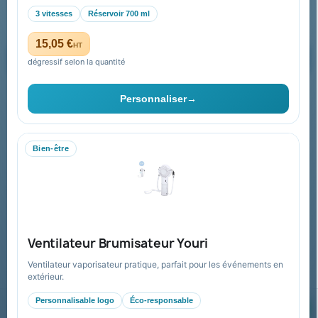
3 vitesses
Réservoir 700 ml
15,05 €
HT
dégressif selon la quantité
Vous pouvez vous désinscrire à tout moment. Vous trouverez pour
cela nos informations de contact dans les conditions d'utilisation du
Personnaliser
→
site.
Bien-être
Collectivités & administrations
Devis, mandat administratif et facturation Chorus Pro
adaptés au secteur public.
Espace collectivités
Ventilateur Brumisateur Youri
Ventilateur vaporisateur pratique, parfait pour les événements en
extérieur.
Personnalisable logo
Éco-responsable
© 2026 Goodies Pub France — Tous droits réservés