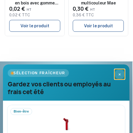
en bois avec gomme
multicouleur Mae
0,02 €
0,30 €
MATA
0,02 € TTC
0,36 € TTC
Voir le produit
Voir le produit
Goodies Pub France
SÉLECTION FRAÎCHEUR
×
Objets publicitaires · par Promenoch
Gardez vos clients ou employés au
frais cet été
Votre partenaire B2B pour les goodies et cadeaux d’affaires
personnalisés : conseil, marquage et livraison pour entreprises,
collectivités et administrations.
Bien-être
Mandat administratif & Chorus Pro
Paiement sécurisé
Expédition suivie