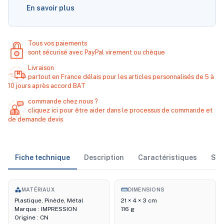
En savoir plus
Tous vos paiements
sont sécurisé avec PayPal virement ou chèque
Livraison
partout en France délais pour les articles personnalisés de 5 à
10 jours après accord BAT
commande chez nous ?
cliquez ici pour être aider dans le processus de commande et
de demande devis
Fiche technique
Description
Caractéristiques
Sto
category
straighten
MATÉRIAUX
DIMENSIONS
Plastique, Pinède, Métal
21 × 4 × 3 cm
Marque : IMPRESSION
116 g
Origine : CN