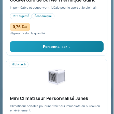
Conditions de retour
Imperméable et coupe-vent, idéale pour le sport et le plein air.
Paiement sécurisé
PET argenté
Économique
Plan du site
0,76 €
HT
dégressif selon la quantité
Contact & devis
Personnaliser
→
06 09 53 17 41
WhatsApp
High-tech
equipe@promenoch-goodies.com
Formulaire de contact
Demander un devis
Mini Climatiseur Personnalisé Janek
Climatiseur portable pour une fraîcheur immédiate au bureau ou
Recevez nos offres spéciales
en événement.