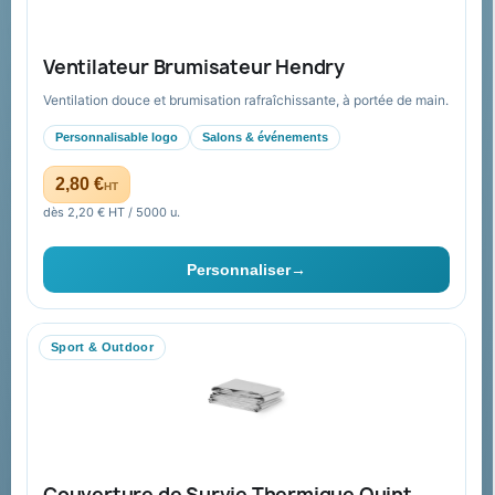
Nos produits
Notre société
Ventilateur Brumisateur Hendry
Nouveautés
À propos
Ventilation douce et brumisation rafraîchissante, à portée de main.
Nos expertises &
Promotions
accompagnement global
Personnalisable logo
Salons & événements
Catalogue goodies
Pourquoi nous choisir ?
2,80 €
HT
Cadeaux de fin d’année
Pourquoi ça a marché à 100%
dès 2,20 € HT / 5000 u.
pour moi ?
Ils nous ont fait confiance
Personnaliser
→
Livraison
Nous contacter
Sport & Outdoor
Aide & ressources
Guide : commande & devis
FAQ sur Promenoch Goodies Pub France
Couverture de Survie Thermique Quint