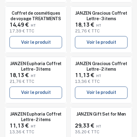
Nouveau
Nouveau
Coffret de cosmétiques
JANZEN Gracious Coffret
de voyage TREATMENTS
Lettre - 3 items
14,49 €
18,13 €
17,39 € TTC
21,76 € TTC
Voir le produit
Voir le produit
Nouveau
Nouveau
JANZEN Euphoria Coffret
JANZEN Gracious Coffret
Lettre - 3 items
Lettre - 2 items
18,13 €
11,13 €
21,76 € TTC
13,36 € TTC
Voir le produit
Voir le produit
Nouveau
Nouveau
JANZEN Euphoria Coffret
JANZEN Gift Set for Men
Lettre - 2 items
11,13 €
29,33 €
13,36 € TTC
35,20 € TTC