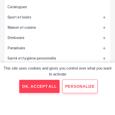
Catalogues
Sport et loisirs

Maison et cuisine

Drinkware

Parapluies

Santé et hygiène personnelle

This site uses cookies and gives you control over what you want
Accessoires

to activate
Sacs

OK, ACCEPT ALL
PERSONALIZE
Outils et accessoires pour la voiture

Jeux et jouets

Technologie
