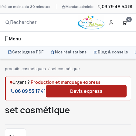
09 79 48 54 91
 en moins de 30 minutes
Mandat administratif & Chorus Pro
B
0
Menu
Catalogues PDF
Nos réalisations
Blog & conseils
produits cosmétiques
set cosmétique
Production et marquage express
Urgent ?
06 09 53 17 41
Devis express
set cosmétique