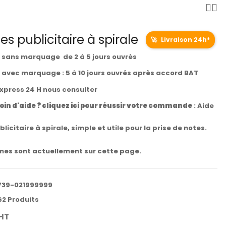
s publicitaire à spirale
🚀
Livraison 24h*
t sans marquage de 2 à 5 jours ouvrés
t avec marquage : 5 à 10 jours ouvrés après accord BAT
express 24 H nous consulter
oin d'aide ? cliquez ici pour réussir votre commande
:
Aide
licitaire à spirale, simple et utile pour la prise de notes.
es sont actuellement sur cette page.
739-021999999
62 Produits
HT