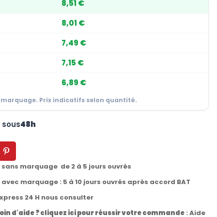
8,51 €
8,01 €
7,49 €
7,15 €
6,89 €
 marquage. Prix indicatifs selon quantité.
n sous
48h
t sans marquage de 2 à 5 jours ouvrés
t avec marquage : 5 à 10 jours ouvrés après accord BAT
express 24 H nous consulter
oin d'aide ? cliquez ici pour réussir votre commande
:
Aide