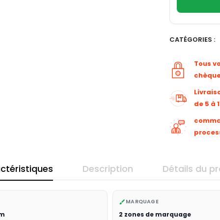
CATÉGORIES :
Tous v
chèqu
Livrais
de 5 à 
command
proces
ctéristiques
Description
Détails du pr
MARQUAGE
brush
cm
2 zones de marquage