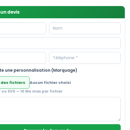
un devis
te une personnalisation (Marquage)
 des fichiers
Aucun fichier choisi
F ou SVG — 10 Mo max par fichier