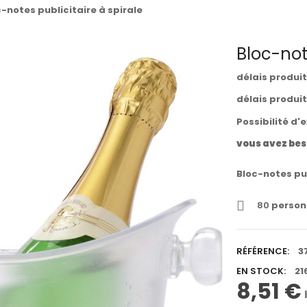
-notes publicitaire à spirale
Bloc-note
délais produi
délais produi
Possibilité d'
vous avez bes
Bloc-notes pub
80
personn
RÉFÉRENCE:
3
EN STOCK:
21
8,51 €