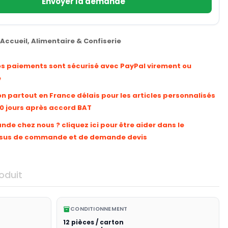
Envoyer la demande
Accueil
,
Alimentaire & Confiserie
os paiements sont sécurisé avec PayPal virement ou
e
on partout en France délais pour les articles personnalisés
10 jours après accord BAT
e chez nous ? cliquez ici pour être aider dans le
sus de commande et de demande devis
oduit
CONDITIONNEMENT
inventory_2
12 pièces / carton