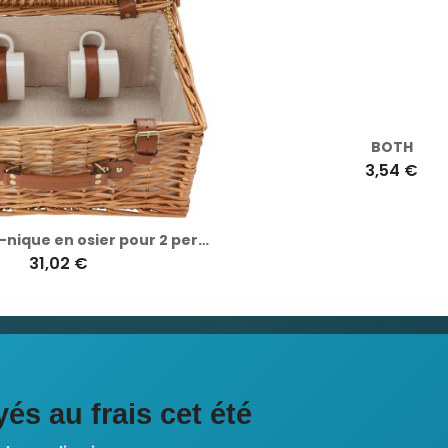
Panier pique-nique en osier pour 2 personnes Effie
BOTH
31,02 €
3,54 €
ciales
és au frais cet été