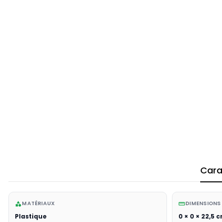
Cara
MATÉRIAUX
DIMENSIONS
category
straighten
Plastique
0 × 0 × 22,5 