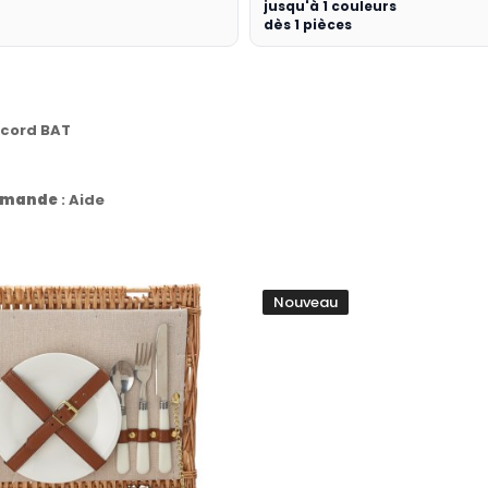
jusqu'à 1 couleurs
dès 1 pièces
ccord BAT
commande
:
Aide
Nouveau