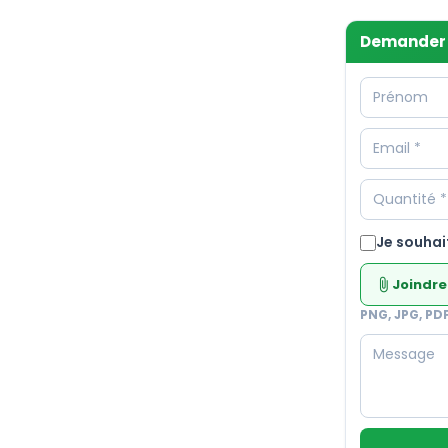
Demander 
Je souhai
Joindre
attach_file
PNG, JPG, PD