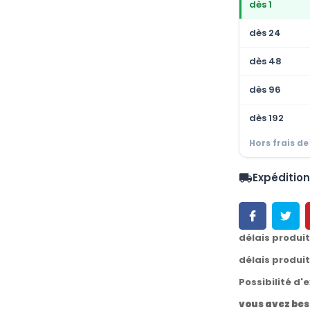
dès 1
dès 24
dès 48
dès 96
dès 192
Hors frais de
Expéditio
local_shipping
délais produi
délais produi
Possibilité d'
vous avez bes