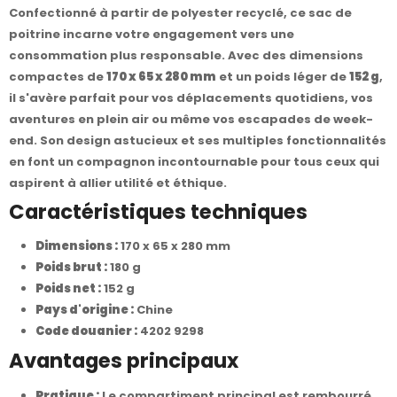
Confectionné à partir de polyester recyclé, ce sac de
poitrine incarne votre engagement vers une
consommation plus responsable. Avec des dimensions
compactes de
170 x 65 x 280 mm
et un poids léger de
152 g
,
il s'avère parfait pour vos déplacements quotidiens, vos
aventures en plein air ou même vos escapades de week-
end. Son design astucieux et ses multiples fonctionnalités
en font un compagnon incontournable pour tous ceux qui
aspirent à allier utilité et éthique.
Caractéristiques techniques
Dimensions :
170 x 65 x 280 mm
Poids brut :
180 g
Poids net :
152 g
Pays d'origine :
Chine
Code douanier :
4202 9298
Avantages principaux
Pratique :
Le compartiment principal est rembourré,