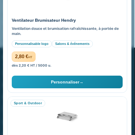
Nos expertises & accompagnement global
Pourquoi nous choisir ?
Ventilateur Brumisateur Hendry
FAQ sur Promenoch Goodies Pub France
Ventilation douce et brumisation rafraîchissante, à portée de
main.
Pourquoi ça a marché à 100% pour moi ?
Personnalisable logo
Salons & événements
PROMENOCH GOODIES
2,80 €
HT
dès 2,20 € HT / 5000 u.
Goodies Pubfrance est édité par Promenoch
Personnaliser
→
40 rue Madeleine Michelis
92 200 Neuilly
Sport & Outdoor
equipe@promenoch-goodies.com
VOTRE COMPTE
NOTRE SITE