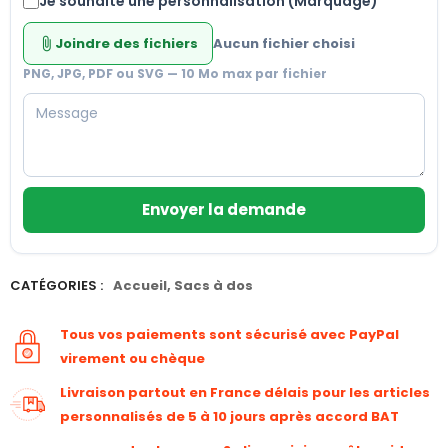
Je souhaite une personnalisation (Marquage)
Joindre des fichiers
Aucun fichier choisi
attach_file
PNG, JPG, PDF ou SVG — 10 Mo max par fichier
Envoyer la demande
CATÉGORIES :
Accueil
,
Sacs à dos
Tous vos paiements sont sécurisé avec PayPal
virement ou chèque
Livraison partout en France délais pour les articles
personnalisés de 5 à 10 jours après accord BAT