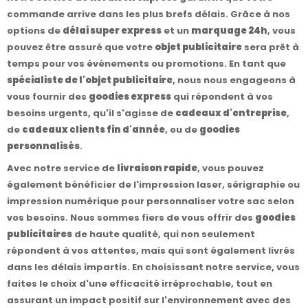
commande arrive dans les plus brefs délais. Grâce à nos
options de
délai super express
et un
marquage 24h
, vous
pouvez être assuré que votre
objet publicitaire
sera prêt à
temps pour vos événements ou promotions. En tant que
spécialiste de l'objet publicitaire
, nous nous engageons à
vous fournir des
goodies express
qui répondent à vos
besoins urgents, qu'il s'agisse de
cadeaux d'entreprise
,
de
cadeaux clients fin d'année
, ou de
goodies
personnalisés
.
Avec notre service de
livraison rapide
, vous pouvez
également bénéficier de l'impression laser, sérigraphie ou
impression numérique pour personnaliser votre sac selon
vos besoins. Nous sommes fiers de vous offrir des
goodies
publicitaires
de haute qualité, qui non seulement
répondent à vos attentes, mais qui sont également livrés
dans les délais impartis. En choisissant notre service, vous
faites le choix d'une efficacité irréprochable, tout en
assurant un impact positif sur l'environnement avec des