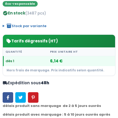
Éco-responsable
En stock
(3487 pcs)
check_circle
inventory_2
Stock par variante
Tarifs dégressifs (HT)
sell
QUANTITÉ
PRIX UNITAIRE HT
6,14 €
dès 1
Hors frais de marquage. Prix indicatifs selon quantité.
Expédition sous
48h
local_shipping
délais produit sans marquage de 2 à 5 jours ouvrés
délais produit avec marquage : 5 à 10 jours ouvrés après