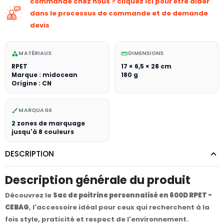
commande chez nous ? cliquez ici pour être aider
dans le processus de commande et de demande
devis
MATÉRIAUX
DIMENSIONS
category
straighten
RPET
17 × 6,5 × 28 cm
Marque : midocean
180 g
Origine : CN
MARQUAGE
brush
2 zones de marquage
jusqu'à 8 couleurs
DESCRIPTION
Description générale du produit
Découvrez le
Sac de poitrine personnalisé en 600D RPET -
CEBAG
, l'accessoire idéal pour ceux qui recherchent à la
fois style, praticité et respect de l'environnement.