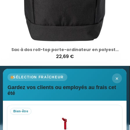
Sac à dos roll-top porte-ordinateur en polyester 600D - Oberon
22,69 €
×
SÉLECTION FRAÎCHEUR
Gardez vos clients ou employés au frais cet
Newsletter
été
Recevez nos dernières nouvelles et nos offres spéciales
Bien-être
S’abonner